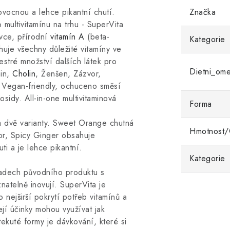
ovocnou a lehce pikantní chutí.
Značka
multivitamínu na trhu - SuperVita
vce, přírodní
vitamín A
(beta-
Kategorie
huje všechny důležité vitamíny ve
stré množství dalších látek pro
Dietni_om
hin,
Cholin
, Ženšen, Zázvor,
 Vegan-friendly, ochuceno směsí
sidy. All-in-one multivitaminová
Forma
dvě varianty. Sweet Orange chutná
Hmotnost
or, Spicy Ginger obsahuje
i a je lehce pikantní.
Kategorie
ladech původního produktu s
natelně inovují. SuperVita je
 nejširší pokrytí potřeb vitamínů a
ejí účinky mohou využívat jak
tekuté formy je dávkování, které si