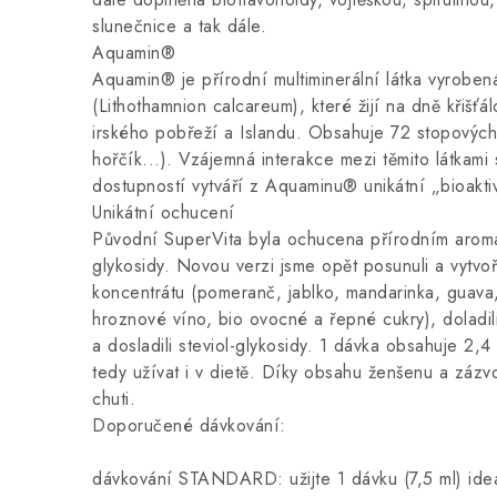
slunečnice a tak dále.
Aquamin®
Aquamin® je přírodní multiminerální látka vyrobe
(Lithothamnion calcareum), které žijí na dně křišť
irského pobřeží a Islandu. Obsahuje 72 stopových
hořčík...). Vzájemná interakce mezi těmito látkami
dostupností vytváří z Aquaminu® unikátní „bioakti
Unikátní ochucení
Původní SuperVita byla ochucena přírodním arom
glykosidy. Novou verzi jsme opět posunuli a vytvoř
koncentrátu (pomeranč, jablko, mandarinka, guava
hroznové víno, bio ovocné a řepné cukry), doladi
a dosladili steviol-glykosidy. 1 dávka obsahuje 2,
tedy užívat i v dietě. Díky obsahu ženšenu a zázv
chuti.
Doporučené dávkování:
dávkování STANDARD: užijte 1 dávku (7,5 ml) ide