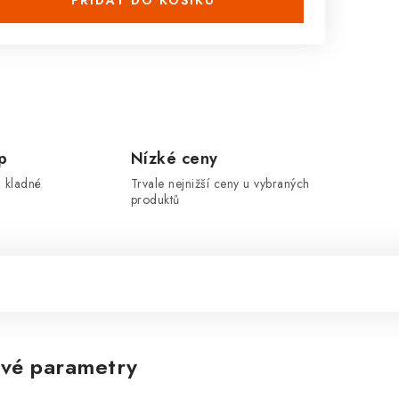
PŘIDAT DO KOŠÍKU
p
Nízké ceny
 kladné
Trvale nejnižší ceny u vybraných
produktů
vé parametry