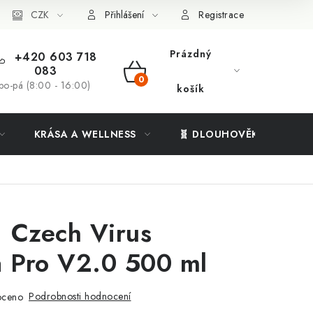
ý systém
CZK
Vše o nákupu
Přihlášení
Registrace
Prázdný
+420 603 718
083
NÁKUPNÍ
po-pá (8:00 - 16:00)
košík
KOŠÍK
KRÁSA A WELLNESS
🧬 DLOUHOVĚKOST
 Czech Virus
a Pro V2.0 500 ml
Podrobnosti hodnocení
oceno