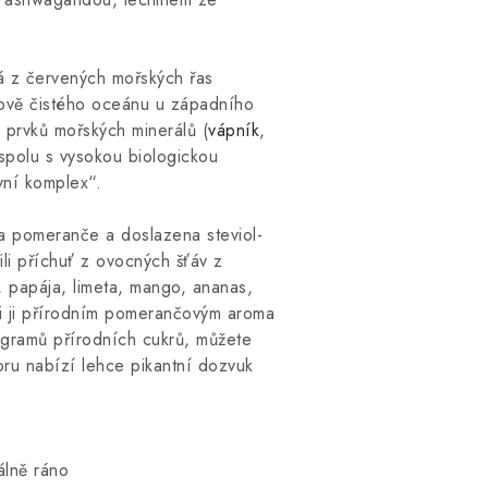
ná z červených mořských řas
álově čistého oceánu u západního
 prvků mořských minerálů (
vápník
,
 spolu s vysokou biologickou
vní komplex“.
a pomeranče a doslazena steviol-
ili příchuť z ovocných šťáv z
, papája, limeta, mango, ananas,
li ji přírodním pomerančovým aroma
4 gramů přírodních cukrů, můžete
oru nabízí lehce pikantní dozvuk
álně ráno