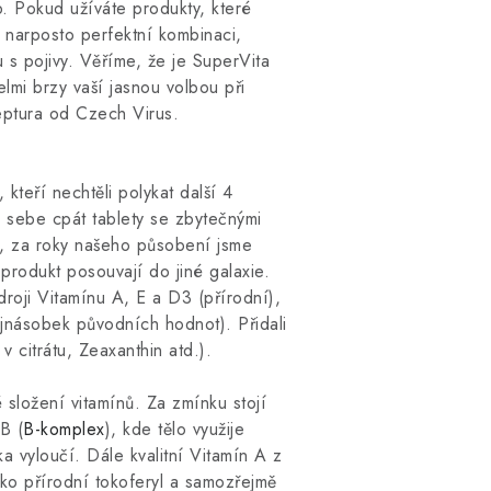
b. Pokud užíváte produkty, které
e narposto perfektní kombinaci,
 s pojivy. Věříme, že je SuperVita
lmi brzy vaší jasnou volbou při
ceptura od Czech Virus.
kteří nechtěli polykat další 4
o sebe cpát tablety se zbytečnými
ce, za roky našeho působení jsme
produkt posouvají do jiné galaxie.
oji Vitamínu A, E a D3 (přírodní),
ojnásobek původních hodnot). Přidali
v citrátu, Zeaxanthin atd.).
ložení vitamínů. Za zmínku stojí
B (
B-komplex
), kde tělo využije
a vyloučí. Dále kvalitní Vitamín A z
ako přírodní tokoferyl a samozřejmě