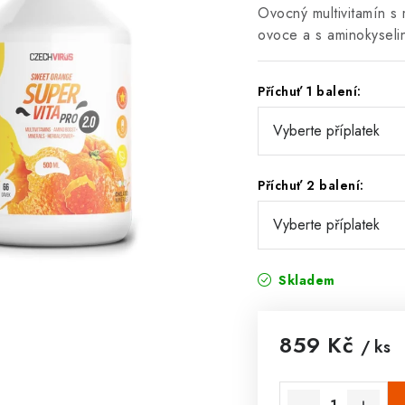
Ovocný multivitamín s 
ovoce a s aminokyseli
Příchuť 1 balení:
Příchuť 2 balení:
Skladem
859 Kč
/ ks
Měrná cena: