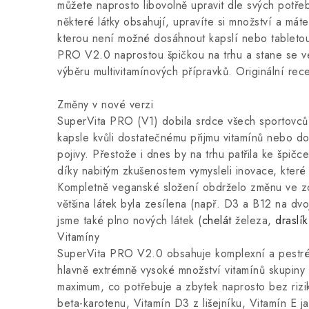
můžete naprosto libovolně upravit dle svých potře
některé látky obsahují, upravíte si množství a mát
kterou není možné dosáhnout kapslí nebo tabletou
PRO V2.0 naprostou špičkou na trhu a stane se ve
výběru multivitamínových přípravků. Originální re
Změny v nové verzi
SuperVita PRO (V1) dobila srdce všech sportovců, 
kapsle kvůli dostatečnému přijmu vitamínů nebo d
pojivy. Přestože i dnes by na trhu patřila ke špič
díky nabitým zkušenostem vymysleli inovace, které 
Kompletně veganské složení obdrželo změnu ve zdr
většina látek byla zesílena (např. D3 a B12 na dv
jsme také plno nových látek (
chelát
železa,
draslík
Vitamíny
SuperVita PRO V2.0 obsahuje komplexní a pestré s
hlavně extrémně vysoké množství vitamínů skupiny 
maximum, co potřebuje a zbytek naprosto bez rizik
beta-karotenu, Vitamín D3 z lišejníku, Vitamín E j