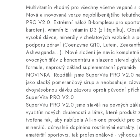
Multivitamín vhodný pro všechny včetně veganů s 
Nová a inovovaná verze nejoblíbenějšího tekutého 
PRO V2.0. Extrémní nálož B-komplexu pro sporto
karoten),
vitamín E
i vitamín D3 (z lišejníku). Obsa
vysoké dávce, minerály v chelatových vazbách a pe
podporu zdraví (Coenzyme Q10, Lutein, Zeaxant
Ashwaganda...). Nové složení je navíc kompletně
ovocných šťáv z koncentrátu a slazeno steviol-glyko
formule, naprostý základ suplementační pyramidy.
NOVINKA: Rozdělili jsme SuperVita PRO V2.0 na 
jako sladký pomerančový sirup a neobsahuje zázv
dvojnásobnou dávku zázvoru oproti původní příchut
SuperVita PRO V2.0
SuperVitu PRO V2.0 jsme stavěli na pevných zák
využitím nových zkušeností a látek, které produkt z
tvořena tak, aby nabízela All-in-one produkt pro co
minerálů, důmyslně doplněna rostlinnými extrakty. J
amatérští sportovci, tak profesionálové - výhodou 