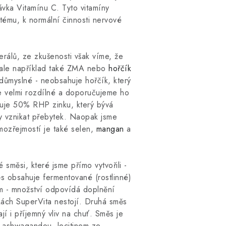
vka Vitamínu C. Tyto vitamíny
stému, k normální činnosti nervové
rálů, ze zkušenosti však víme, že
, ale například také ZMA nebo
hořčík
 důmyslné - neobsahuje hořčík, který
je velmi rozdílné a doporučujeme ho
huje 50% RHP zinku, který bývá
by vznikat přebytek. Naopak jsme
amozřejmostí je také selen,
mangan
a
směsi, které jsme přímo vytvořili -
 obsahuje fermentované (rostlinné)
m - množství odpovídá doplnění
kách SuperVita nestojí. Druhá směs
 i příjemný vliv na chuť. Směs je
u, ashwagandou, lecitinem ze