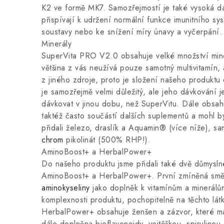
K2 ve formě MK7. Samozřejmostí je také vysoká dá
přispívají k udržení normální funkce imunitního sy
soustavy nebo ke snížení míry únavy a vyčerpání.
Minerály
SuperVita PRO V2.0 obsahuje velké množství mine
většina z vás neužívá pouze samotný multivitamín
z jiného zdroje, proto je složení našeho produktu
je samozřejmě velmi důležitý, ale jeho dávkování 
dávkovat v jinou dobu, než SuperVitu. Dále obsa
taktéž často součástí dalších suplementů a mohl 
přidali železo, draslík a Aquamin® (více níže), s
chrom
pikolinát (500% RHP!).
AminoBoost+ a HerbalPower+
Do našeho produktu jsme přidali také dvě důmyslné 
AminoBoost+ a HerbalPower+. První zmíněná směs
aminokyseliny
jako doplněk k vitamínům a minerálů
komplexnosti produktu, pochopitelně na těchto lát
HerbalPower+ obsahuje ženšen a zázvor, které mají
dále doplněna bioflavonoidy, vojtěškou, spirulino