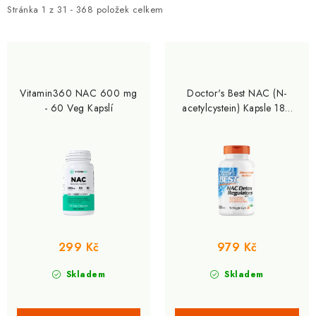
i
e
Stránka
1
z
31
-
368
položek celkem
s
n
p
í
r
p
o
r
Vitamin360 NAC 600 mg
Doctor's Best NAC (N-
d
o
- 60 Veg Kapslí
acetylcystein) Kapsle 180
Veg Kapslí
u
d
k
u
t
k
ů
t
ů
299 Kč
979 Kč
Skladem
Skladem