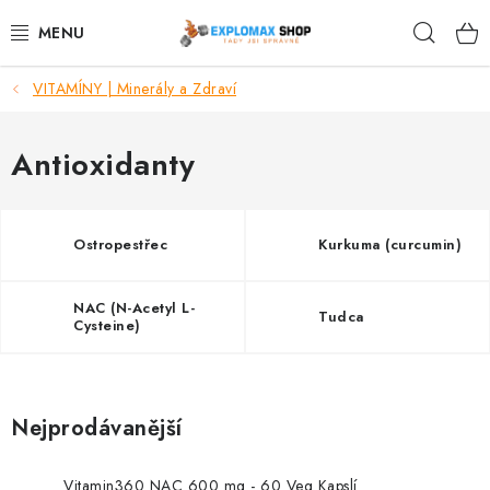
Přejít
Hleda
na
obsah
VITAMÍNY | Minerály a Zdraví
%AKCE
NOVINKY
Antioxidanty
SPORTOVNÍ VÝŽIVA
Ostropestřec
Kurkuma (curcumin)
ZDRAVÉ POTRAVINY
NAC (N-Acetyl L-
Tudca
SPORTOVNÍ VYBAVENÍ
Cysteine)
KRÁSA A WELLNESS
Nejprodávanější
🧬 DLOUHOVĚKOST
Vitamin360 NAC 600 mg - 60 Veg Kapslí