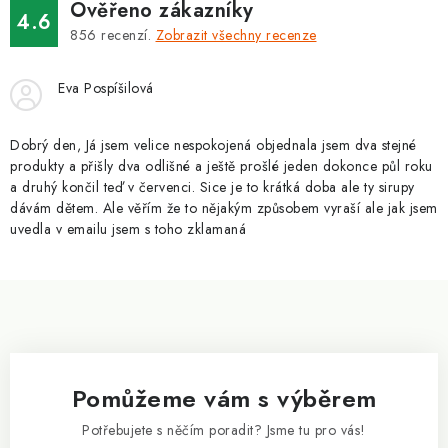
v
v
Ověřeno zákazníky
4.6
á
k
856
recenzí.
Zobrazit všechny recenze
n
y
í
v
Eva Pospíšilová
ý
p
Dobrý den, Já jsem velice nespokojená objednala jsem dva stejné
i
produkty a přišly dva odlišné a ještě prošlé jeden dokonce půl roku
a druhý končil teď v červenci. Sice je to krátká doba ale ty sirupy
s
dávám dětem. Ale věřím že to nějakým způsobem vyraší ale jak jsem
u
uvedla v emailu jsem s toho zklamaná
Z
á
p
a
Pomůžeme vám s výběrem
t
í
Potřebujete s něčím poradit? Jsme tu pro vás!