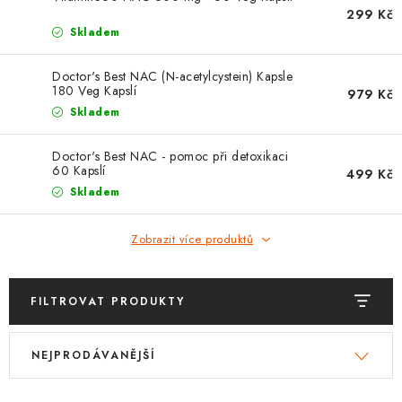
ZNAČKY
299 Kč
Skladem
Kontakty
Slovník pojmů
Obchodní podmínky
Doctor's Best NAC (N-acetylcystein) Kapsle
Podmínky ochrany osobních údajů
Doprava a platba
180 Veg Kapslí
979 Kč
Slevový systém
Vše o nákupu
Skladem
Doctor's Best NAC - pomoc při detoxikaci
60 Kapslí
499 Kč
Skladem
Zobrazit více produktů
FILTROVAT PRODUKTY
V
Ř
NEJPRODÁVANĚJŠÍ
ý
a
p
z