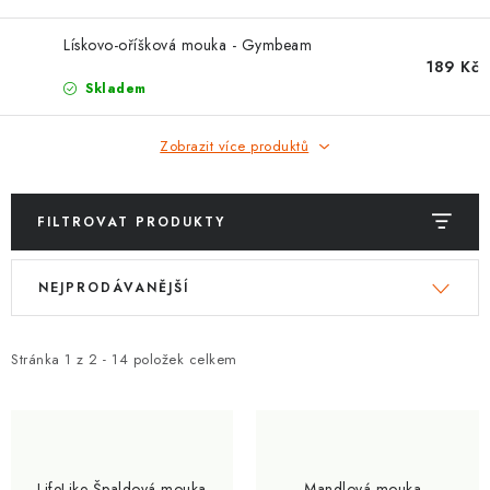
ZNAČKY
Lískovo-oříšková mouka - Gymbeam
Kontakty
Slovník pojmů
Obchodní podmínky
189 Kč
Skladem
Podmínky ochrany osobních údajů
Doprava a platba
Slevový systém
Vše o nákupu
Zobrazit více produktů
FILTROVAT PRODUKTY
V
Ř
NEJPRODÁVANĚJŠÍ
ý
a
p
z
i
e
Stránka
1
z
2
-
14
položek celkem
s
n
p
í
r
p
o
r
LifeLike Špaldová mouka
Mandlová mouka -