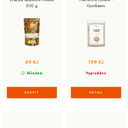
d
o
500 g
Gymbeam
u
d
k
u
t
k
ů
t
ů
69 Kč
199 Kč
Skladem
Vyprodáno