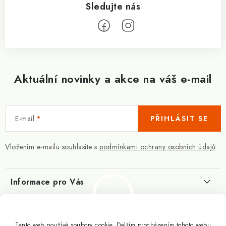
Aktuální novinky a akce na váš e-mail
E-mail
PŘIHLÁSIT SE
Vložením e-mailu souhlasíte s
podmínkami ochrany osobních údajů
Informace pro Vás
Kontakty
Blog
Slovník pojmů
Tento web používá soubory cookie. Dalším procházením tohoto webu