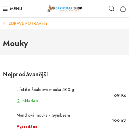
Přejít
Hleda
na
obsah
ZDRAVÉ POTRAVINY
%AKCE
NOVINKY
Mouky
SPORTOVNÍ VÝŽIVA
ZDRAVÉ POTRAVINY
Nejprodávanější
SPORTOVNÍ VYBAVENÍ
LifeLike Špaldová mouka 500 g
69 Kč
KRÁSA A WELLNESS
Skladem
🧬 DLOUHOVĚKOST
Mandlová mouka - Gymbeam
199 Kč
Vyprodáno