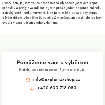
p
Dobrý den, Já jsem velice nespokojená objednala jsem dva stejné
i
produkty a přišly dva odlišné a ještě prošlé jeden dokonce půl roku
a druhý končil teď v červenci. Sice je to krátká doba ale ty sirupy
s
dávám dětem. Ale věřím že to nějakým způsobem vyraší ale jak jsem
u
uvedla v emailu jsem s toho zklamaná
Z
á
p
a
Pomůžeme vám s výběrem
t
í
Potřebujete s něčím poradit? Jsme tu pro vás!
info
@
explomaxshop.cz
+420 603 718 083