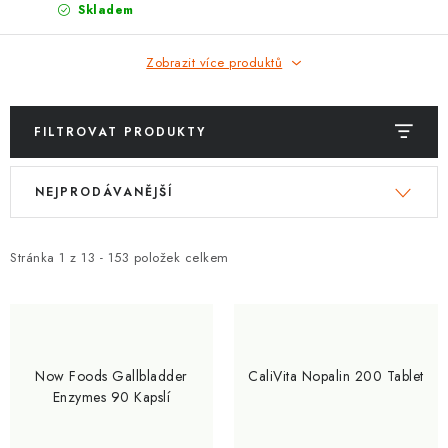
Skladem
Zobrazit více produktů
FILTROVAT PRODUKTY
V
Ř
NEJPRODÁVANĚJŠÍ
ý
a
p
z
i
e
Stránka
1
z
13
-
153
položek celkem
s
n
p
í
r
p
o
r
Now Foods Gallbladder
CaliVita Nopalin 200 Tablet
d
o
Enzymes 90 Kapslí
u
d