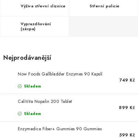
ZNAČKY
Výživa střevní sliznice
Střevní policie
Kontakty
Slovník pojmů
Obchodní podmínky
Vyprazdňování
Podmínky ochrany osobních údajů
Doprava a platba
(zácpa)
Slevový systém
Vše o nákupu
Nejprodávanější
Now Foods Gallbladder Enzymes 90 Kapslí
749 Kč
Skladem
CaliVita Nopalin 200 Tablet
899 Kč
Skladem
Enzymedica Fiber+ Gummies 90 Gummies
599 Kč