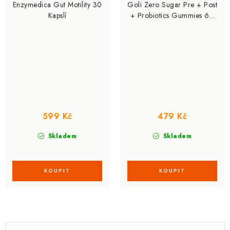
Enzymedica Gut Motility 30
Goli Zero Sugar Pre + Post
Kapslí
+ Probiotics Gummies 60
Gummies
599 Kč
479 Kč
Skladem
Skladem
O