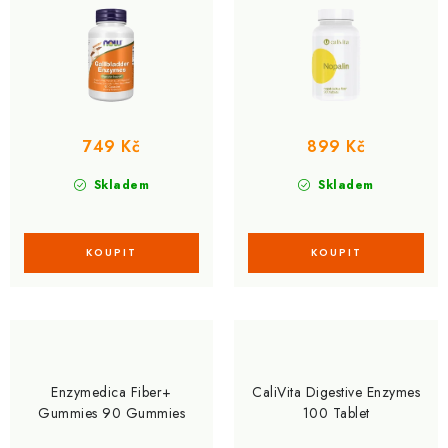
k
u
t
k
ů
t
ů
749 Kč
899 Kč
Skladem
Skladem
Enzymedica Fiber+
CaliVita Digestive Enzymes
Gummies 90 Gummies
100 Tablet