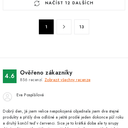
NAČÍST 12 DALŠÍCH
v
l
á
S
d
1
13
t
a
r
c
á
n
í
k
p
o
r
v
v
Ověřeno zákazníky
4.6
á
k
856
recenzí.
Zobrazit všechny recenze
n
y
í
v
Eva Pospíšilová
ý
p
Dobrý den, Já jsem velice nespokojená objednala jsem dva stejné
i
produkty a přišly dva odlišné a ještě prošlé jeden dokonce půl roku
a druhý končil teď v červenci. Sice je to krátká doba ale ty sirupy
s