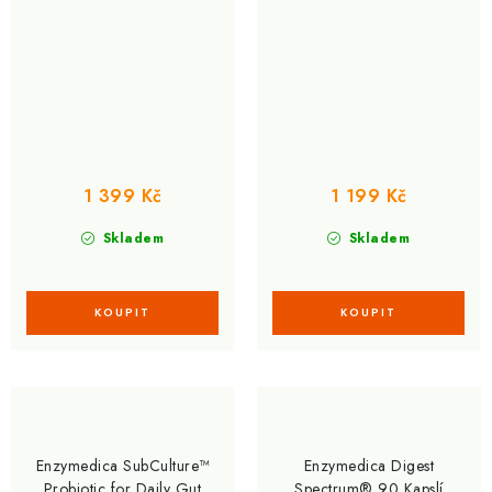
Kapslí
1 399 Kč
1 199 Kč
Skladem
Skladem
Enzymedica SubCulture™
Enzymedica Digest
Probiotic for Daily Gut
Spectrum® 90 Kapslí