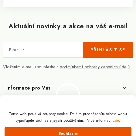
Aktuální novinky a akce na váš e-mail
E-mail
PŘIHLÁSIT SE
Vložením e-mailu souhlasíte s
podmínkami ochrany osobních údajů
Informace pro Vás
Kontakty
Blog
Slovník pojmů
Tento web používá soubory cookie. Dalším procházením tohoto webu
Berberin - co je zač?
Facebook
vyjadřujete souhlas s jejich používáním.. Více informací
zde
.
10.3.2025
Obchodní podmínky
Odmítnout
Souhlasím
Podmínky ochrany osobních údajů
Proč a jak užívat kreatin?