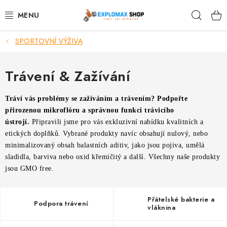
Přejít
Hleda
na
obsah
SPORTOVNÍ VÝŽIVA
%AKCE
NOVINKY
Trávení & Zažívání
SPORTOVNÍ VÝŽIVA
Tráví vás problémy se zažíváním a trávením? Podpořte
přirozenou mikroflóru a správnou funkci trávicího
ZDRAVÉ POTRAVINY
ústrojí.
Připravili jsme pro vás exkluzivní nabídku kvalitních a
etických doplňků. Vybrané produkty navíc obsahují nulový, nebo
minimalizovaný obsah balastních aditiv, jako jsou pojiva, umělá
SPORTOVNÍ VYBAVENÍ
sladidla, barviva nebo oxid křemičitý a další. Všechny naše produkty
jsou GMO free.
KRÁSA A WELLNESS
Přátelské bakterie a
🧬 DLOUHOVĚKOST
Podpora trávení
vláknina