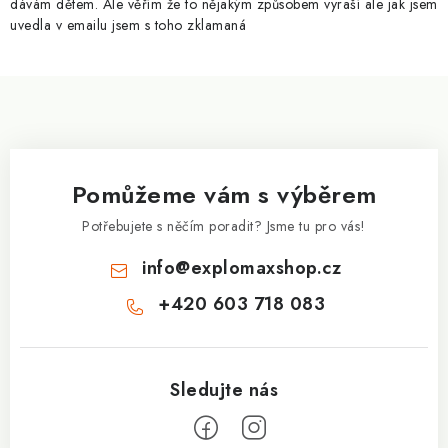
dávám dětem. Ale věřím že to nějakým způsobem vyraší ale jak jsem
u
uvedla v emailu jsem s toho zklamaná
Z
á
p
a
Pomůžeme vám s výběrem
t
í
Potřebujete s něčím poradit? Jsme tu pro vás!
info
@
explomaxshop.cz
+420 603 718 083