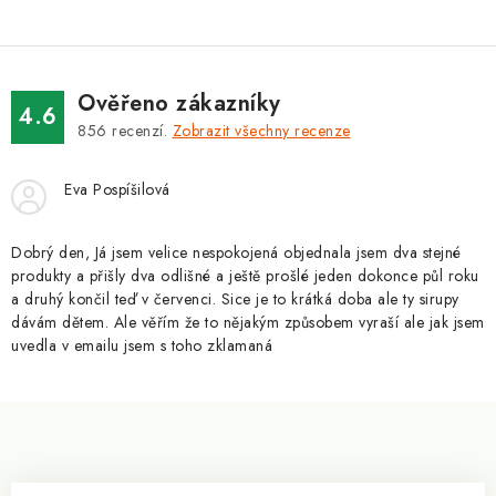
l
á
d
Ověřeno zákazníky
a
4.6
856
recenzí.
Zobrazit všechny recenze
c
í
Eva Pospíšilová
p
r
v
Dobrý den, Já jsem velice nespokojená objednala jsem dva stejné
produkty a přišly dva odlišné a ještě prošlé jeden dokonce půl roku
k
a druhý končil teď v červenci. Sice je to krátká doba ale ty sirupy
y
dávám dětem. Ale věřím že to nějakým způsobem vyraší ale jak jsem
v
uvedla v emailu jsem s toho zklamaná
ý
p
Z
i
á
s
p
u