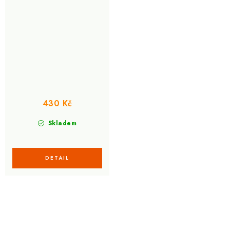
430 Kč
Skladem
O
v