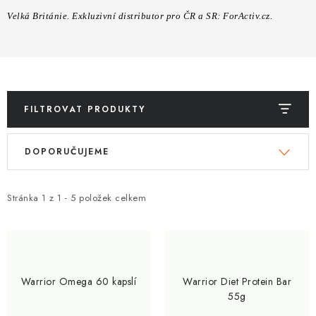
ZNAČKY
Velká Británie. Exkluzivní distributor pro ČR a SR: ForActiv.cz.
Kontakty
Slovník pojmů
Obchodní podmínky
Podmínky ochrany osobních údajů
Doprava a platba
Slevový systém
Vše o nákupu
FILTROVAT PRODUKTY
V
Ř
DOPORUČUJEME
ý
a
p
z
i
e
Stránka
1
z
1
-
5
položek celkem
s
n
p
í
r
p
o
r
Warrior Omega 60 kapslí
Warrior Diet Protein Bar
d
o
55g