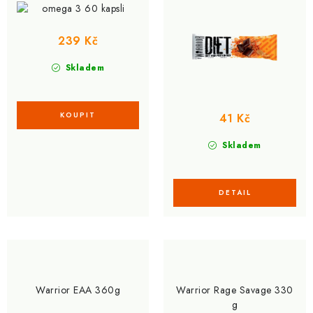
u
d
k
u
t
k
239 Kč
ů
t
Skladem
ů
41 Kč
Skladem
Warrior EAA 360g
Warrior Rage Savage 330
g