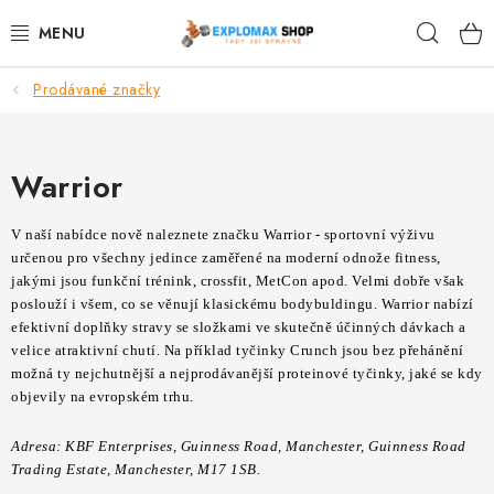
Přejít
Hleda
na
obsah
Prodávané značky
%AKCE
NOVINKY
Warrior
SPORTOVNÍ VÝŽIVA
V naší nabídce nově naleznete značku Warrior - sportovní výživu
určenou pro všechny jedince zaměřené na moderní odnože fitness,
ZDRAVÉ POTRAVINY
jakými jsou funkční trénink, crossfit, MetCon apod. Velmi dobře však
poslouží i všem, co se věnují klasickému bodybuldingu. Warrior nabízí
SPORTOVNÍ VYBAVENÍ
efektivní doplňky stravy se složkami ve skutečně účinných dávkach a
velice atraktivní chutí. Na příklad tyčinky Crunch jsou bez přehánění
možná ty nejchutnější a nejprodávanější proteinové tyčinky, jaké se kdy
KRÁSA A WELLNESS
objevily na evropském trhu.
🧬 DLOUHOVĚKOST
Adresa: KBF Enterprises, Guinness Road, Manchester, Guinness Road
Trading Estate, Manchester, M17 1SB.