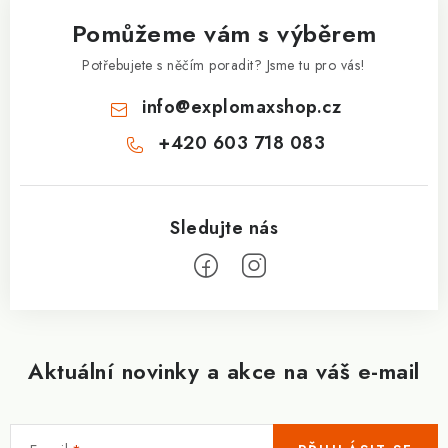
a
Pomůžeme vám s výběrem
t
í
Potřebujete s něčím poradit? Jsme tu pro vás!
info
@
explomaxshop.cz
+420 603 718 083
Aktuální novinky a akce na váš e-mail