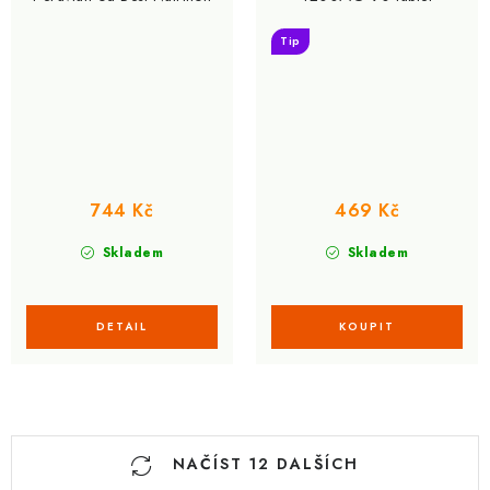
Tip
744 Kč
469 Kč
Skladem
Skladem
O
NAČÍST 12 DALŠÍCH
v