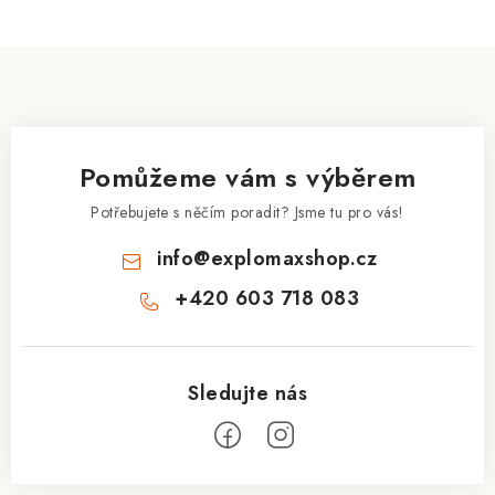
Z
á
p
a
Pomůžeme vám s výběrem
t
í
Potřebujete s něčím poradit? Jsme tu pro vás!
info
@
explomaxshop.cz
+420 603 718 083