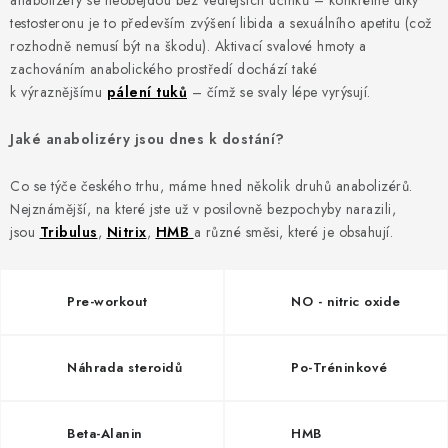
anabolizéry se neobejdou bez vedlejších účinků – konkrétně díky
ZNAČKY
testosteronu je to především zvýšení libida a sexuálního apetitu (což
rozhodně nemusí být na škodu). Aktivací svalové hmoty a
Kontakty
Slovník pojmů
Obchodní podmínky
zachováním anabolického prostředí dochází také
Podmínky ochrany osobních údajů
Doprava a platba
k výraznějšímu
pálení tuků
– čímž se svaly lépe vyrýsují.
Slevový systém
Vše o nákupu
Jaké anabolizéry jsou dnes k dostání?
Co se týče českého trhu, máme hned několik druhů anabolizérů.
Nejznámější, na které jste už v posilovně bezpochyby narazili,
jsou
Tribulus
,
Nitrix
,
HMB
a různé směsi, které je obsahují.
Pre-workout
NO - nitric oxide
Náhrada steroidů
Po-Tréninkové
Beta-Alanin
HMB