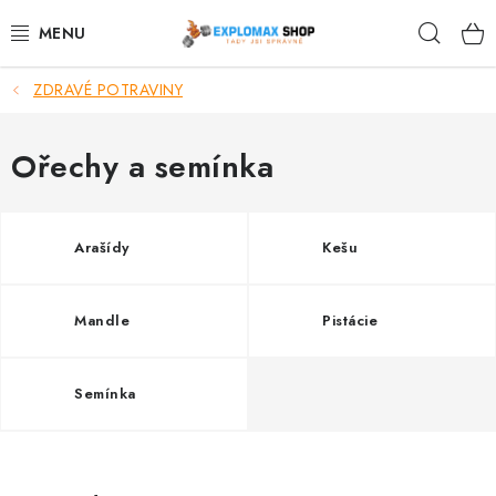
Přejít
Hleda
na
obsah
ZDRAVÉ POTRAVINY
%AKCE
NOVINKY
Ořechy a semínka
SPORTOVNÍ VÝŽIVA
Arašídy
Kešu
ZDRAVÉ POTRAVINY
Mandle
Pistácie
SPORTOVNÍ VYBAVENÍ
KRÁSA A WELLNESS
Semínka
🧬 DLOUHOVĚKOST