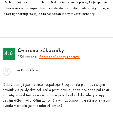
í
všech možných sportovních odvětví. Je to zejména proto, že je spousta
k
p
odborníků začala hojně obsazovat do dietních plánů, ale i díky tomu, že
o
r
lékaři upozorňují na jejich nezanedbatelné zdravotní benefity.
v
v
á
k
n
y
í
v
ý
Ověřeno zákazníky
p
4.6
856
recenzí.
Zobrazit všechny recenze
i
s
Eva Pospíšilová
u
Dobrý den, Já jsem velice nespokojená objednala jsem dva stejné
produkty a přišly dva odlišné a ještě prošlé jeden dokonce půl roku
a druhý končil teď v červenci. Sice je to krátká doba ale ty sirupy
dávám dětem. Ale věřím že to nějakým způsobem vyraší ale jak jsem
uvedla v emailu jsem s toho zklamaná