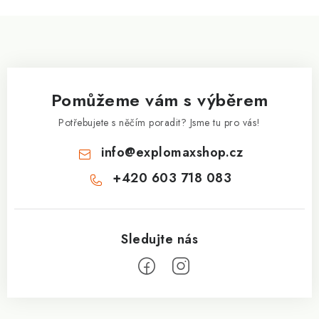
Z
á
p
a
Pomůžeme vám s výběrem
t
í
Potřebujete s něčím poradit? Jsme tu pro vás!
info
@
explomaxshop.cz
+420 603 718 083