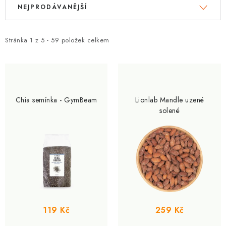
V
Ř
NEJPRODÁVANĚJŠÍ
ý
a
p
z
i
e
Stránka
1
z
5
-
59
položek celkem
s
n
p
í
r
p
o
r
Chia semínka - GymBeam
Lionlab Mandle uzené
d
o
solené
u
d
k
u
t
k
ů
t
ů
119 Kč
259 Kč