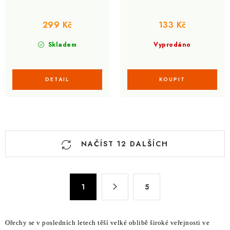
299 Kč
133 Kč
Skladem
Vyprodáno
O
NAČÍST 12 DALŠÍCH
v
l
á
S
d
1
5
t
a
r
c
á
Ořechy se v posledních letech těší velké oblibě široké veřejnosti ve
n