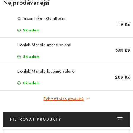
ZNAČKY
Nejprodávanější
Kontakty
Slovník pojmů
Obchodní podmínky
Chia semínka - GymBeam
119 Kč
Podmínky ochrany osobních údajů
Doprava a platba
Skladem
Slevový systém
Vše o nákupu
Lionlab Mandle uzené solené
259 Kč
Skladem
Lionlab Mandle loupané solené
289 Kč
Skladem
Zobrazit více produktů
FILTROVAT PRODUKTY