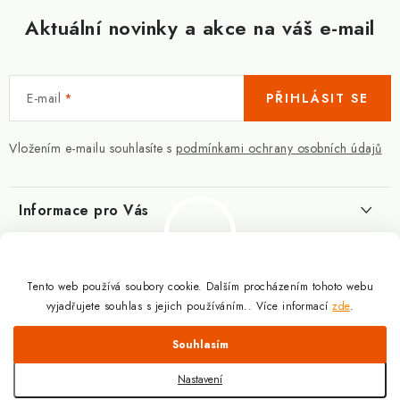
Aktuální novinky a akce na váš e-mail
E-mail
PŘIHLÁSIT SE
Vložením e-mailu souhlasíte s
podmínkami ochrany osobních údajů
Informace pro Vás
Kontakty
Blog
Slovník pojmů
Tento web používá soubory cookie. Dalším procházením tohoto webu
Berberin - co je zač?
Facebook
vyjadřujete souhlas s jejich používáním.. Více informací
zde
.
10.3.2025
Obchodní podmínky
Odmítnout
Souhlasím
Podmínky ochrany osobních údajů
Proč a jak užívat kreatin?
Copyright 2026
Doplňky výživy pro sportovce a kulturisty | ExplomaxShop.cz
.
9.12.2024
Všechna práva vyhrazena.
Upravit nastavení cookies
Doprava a platba
Nastavení
Vytvořil Shoptet