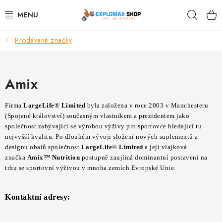
Přejít
Hleda
na
obsah
Prodávané značky
%AKCE
NOVINKY
Amix
SPORTOVNÍ VÝŽIVA
Firma
LargeLife
®
Limited
byla založena v roce 2003 v Manchesteru
(Spojené království) současným vlastníkem a prezidentem jako
ZDRAVÉ POTRAVINY
společnost zabývající se výrobou výživy pro sportovce hledající tu
nejvyšší kvalitu. Po dlouhém vývoji složení nových suplementů a
SPORTOVNÍ VYBAVENÍ
designu obalů společnost
LargeLife
®
Limited
a její vlajková
značka
Amix™
Nutrition
postupně zaujímá dominantní postavení na
trhu se sportovní výživou v mnoha zemích Evropské Unie.
KRÁSA A WELLNESS
🧬 DLOUHOVĚKOST
Kontaktní adresy: