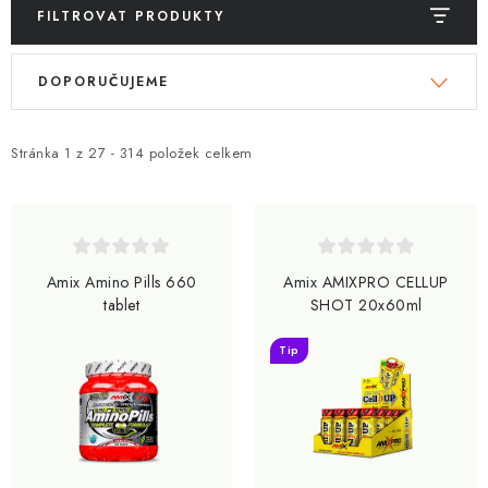
FILTROVAT PRODUKTY
V
Ř
DOPORUČUJEME
ý
a
p
z
i
e
Stránka
1
z
27
-
314
položek celkem
s
n
p
í
r
p
o
r
Amix Amino Pills 660
Amix AMIXPRO CELLUP
d
o
tablet
SHOT 20x60ml
u
d
Tip
k
u
t
k
ů
t
ů