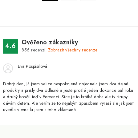
a
r
c
á
n
í
k
p
o
r
v
v
Ověřeno zákazníky
4.6
á
k
856
recenzí.
Zobrazit všechny recenze
n
y
í
v
Eva Pospíšilová
ý
p
Dobrý den, Já jsem velice nespokojená objednala jsem dva stejné
i
produkty a přišly dva odlišné a ještě prošlé jeden dokonce půl roku
a druhý končil teď v červenci. Sice je to krátká doba ale ty sirupy
s
dávám dětem. Ale věřím že to nějakým způsobem vyraší ale jak jsem
u
uvedla v emailu jsem s toho zklamaná
Z
á