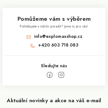
p
a
Pomůžeme vám s výběrem
t
í
Potřebujete s něčím poradit? Jsme tu pro vás!
info
@
explomaxshop.cz
+420 603 718 083
Aktuální novinky a akce na váš e-mail