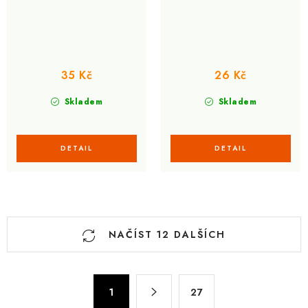
35 Kč
26 Kč
Skladem
Skladem
O
NAČÍST 12 DALŠÍCH
v
l
á
S
d
1
27
t