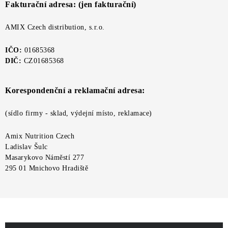
ZNAČKY
Fakturační adresa: (jen fakturační)
AMIX Czech distribution, s.r.o.
Kontakty
Slovník pojmů
Obchodní podmínky
Podmínky ochrany osobních údajů
Doprava a platba
IČO:
01685368
Slevový systém
Vše o nákupu
DIČ:
CZ01685368
Korespondenční a reklamační adresa:
(sídlo firmy - sklad, výdejní místo, reklamace)
Amix Nutrition Czech
Ladislav Šulc
Masarykovo Náměstí 277
295 01 Mnichovo Hradiště