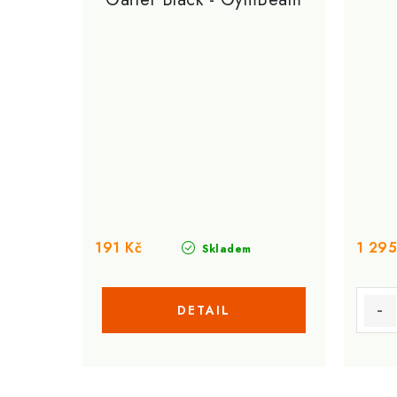
191 Kč
1 295
Skladem