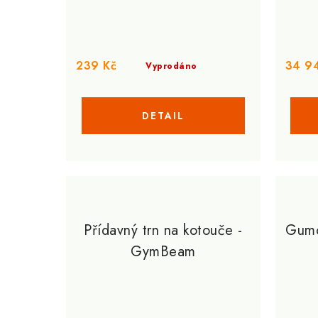
d
u
u
k
k
t
239 Kč
34 9
Vyprodáno
t
ů
ů
Přídavný trn na kotouče -
Gumo
GymBeam