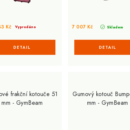
43 Kč
7 007 Kč
Vyprodáno
Skladem
vé frakční kotouče 51
Gumový kotouč Bump
mm - GymBeam
mm - GymBeam