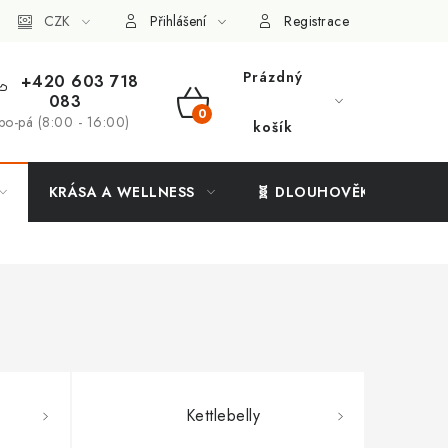
ý systém
CZK
Vše o nákupu
Přihlášení
Registrace
Prázdný
+420 603 718
083
NÁKUPNÍ
po-pá (8:00 - 16:00)
košík
KOŠÍK
KRÁSA A WELLNESS
🧬 DLOUHOVĚKOST
Kettlebelly