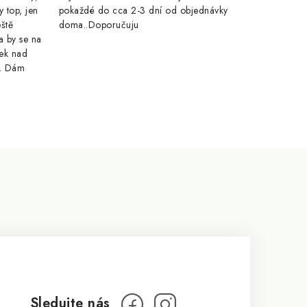
y top, jen
pokaždé do cca 2-3 dní od objednávky
eště
doma..Doporučuju
a by se na
ek nad
e. Dám