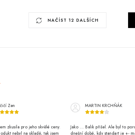
S
NAČÍST 12 DALŠÍCH
t
r
á
n
k
o
v
e
á
n
í
čičí Zen
MARTIN KRCHŇÁK
m zkusila pro jeho skvělé ceny.
Jako .... Balik přišel. Ale byl to po
odukt nebyl na skladě, tak jsem
dnešní době, kdy standart je +- m