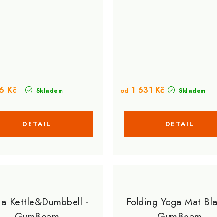
6 Kč
1 631 Kč
od
Skladem
Skladem
a Kettle&Dumbbell -
Folding Yoga Mat Bla
GymBeam
GymBeam