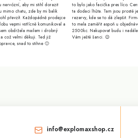
u nervózní, aby mi stihl dorazit
to bylo jako facička pres líco. Cen
u mimo chatu, zde by mi balik
ta dodaci lhůta. Tam jsou prostě j
ohl převzít. Každopádně prodejce
rezervy, kde se to dá zlepšit. Firm
dobu vepmi vstřícně komunikoval a
to mela zaměřit aspoň u objednáv
sem obdržela mailem i drobný
2500kc. Nakupovat budu i nadál
a což velmi děkuji. Ted již
Vám ještě šanci. 😉
opravce, snad to stihne 🙂
info
@
explomaxshop.cz