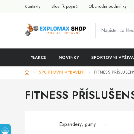
Přejít
Kontakty
Slovník pojmů
Obchodní podmínky
na
obsah
%AKCE
NOVINKY
SPORTOVNÍ VÝŽIVA
Domů
SPORTOVNÍ VYBAVENÍ
FITNESS PŘÍSLUŠEN
FITNESS PŘÍSLUŠEN
Expandery, gumy