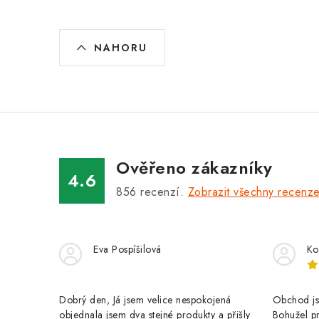
O
NAHORU
v
l
á
d
a
Ověřeno zákazníky
c
4.6
856
recenzí.
Zobrazit všechny recenz
í
p
r
Eva Pospíšilová
Ko
v
k
Dobrý den, Já jsem velice nespokojená
Obchod jse
objednala jsem dva stejné produkty a přišly
Bohužel pr