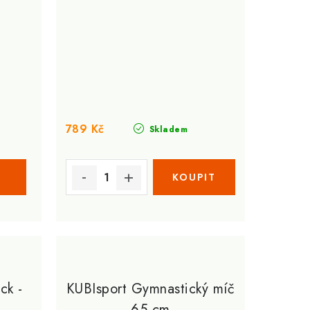
789 Kč
Skladem
ck -
KUBIsport Gymnastický míč
65 cm