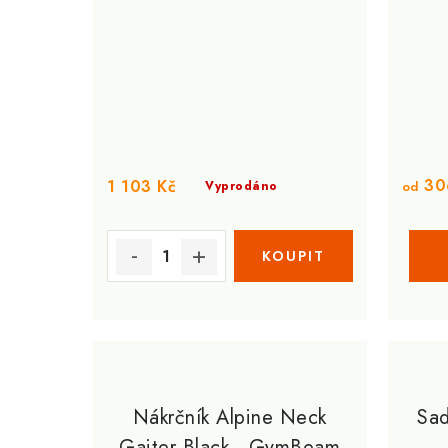
30
1 103 Kč
Vyprodáno
od
Nákrčník Alpine Neck
Sad
Gaiter Black - GymBeam