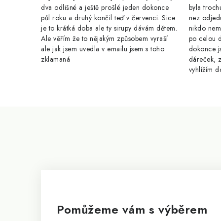
y
dva odlišné a ještě prošlé jeden dokonce
byla troch
v
půl roku a druhý končil teď v červenci. Sice
nez odjed
je to krátká doba ale ty sirupy dávám dětem.
nikdo nem
ý
Ale věřím že to nějakým způsobem vyraší
po celou 
p
ale jak jsem uvedla v emailu jsem s toho
dokonce j
zklamaná
dáreček, z
i
vyhlížím d
s
u
Z
á
p
a
t
í
Pomůžeme vám s výběrem