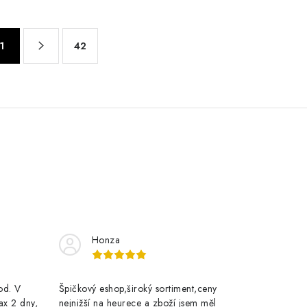
1
42
Honza
rod. V
Špičkový eshop,široký sortiment,ceny
ax 2 dny,
nejnižší na heurece a zboží jsem měl