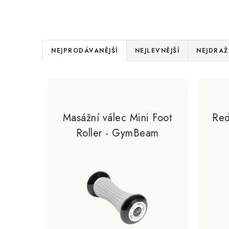
Ř
NEJPRODÁVANĚJŠÍ
NEJLEVNĚJŠÍ
NEJDRAŽ
a
V
z
ý
e
p
Masážní válec Mini Foot
Red
n
Roller - GymBeam
i
í
s
p
p
r
r
o
o
d