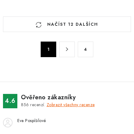
O
NAČÍST 12 DALŠÍCH
v
l
á
S
d
1
4
t
a
r
c
á
n
í
k
p
o
r
v
v
Ověřeno zákazníky
4.6
á
k
856
recenzí.
Zobrazit všechny recenze
n
y
í
v
Eva Pospíšilová
ý