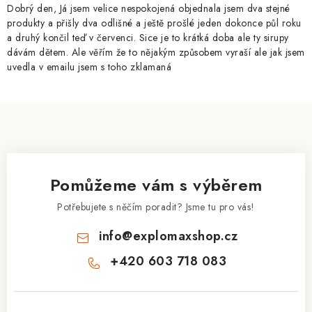
p
Dobrý den, Já jsem velice nespokojená objednala jsem dva stejné
i
produkty a přišly dva odlišné a ještě prošlé jeden dokonce půl roku
a druhý končil teď v červenci. Sice je to krátká doba ale ty sirupy
s
dávám dětem. Ale věřím že to nějakým způsobem vyraší ale jak jsem
u
uvedla v emailu jsem s toho zklamaná
Z
á
p
a
Pomůžeme vám s výběrem
t
í
Potřebujete s něčím poradit? Jsme tu pro vás!
info
@
explomaxshop.cz
+420 603 718 083