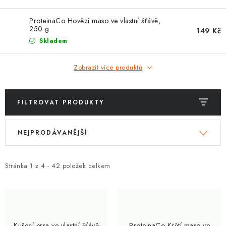
ZNAČKY
ProteinaCo Hovězí maso ve vlastní šťávě,
250 g
Kontakty
Slovník pojmů
Obchodní podmínky
149 Kč
Skladem
Podmínky ochrany osobních údajů
Doprava a platba
Slevový systém
Vše o nákupu
Zobrazit více produktů
FILTROVAT PRODUKTY
V
Ř
NEJPRODÁVANĚJŠÍ
ý
a
p
z
i
e
Stránka
1
z
4
-
42
položek celkem
s
n
p
í
r
p
o
r
Kuřecí prsa ve vlastní šťávě
ProteinaCo Krůtí maso ve