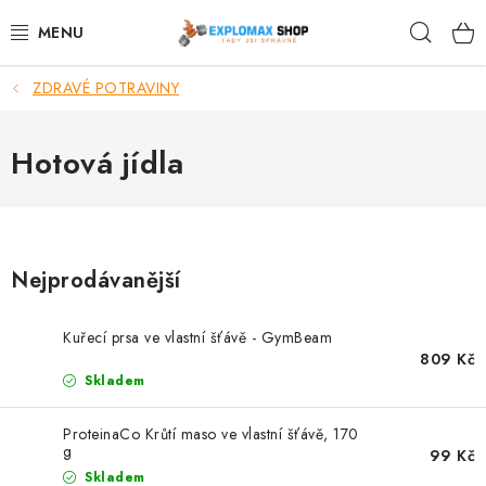
Přejít
Hleda
na
obsah
ZDRAVÉ POTRAVINY
%AKCE
NOVINKY
Hotová jídla
SPORTOVNÍ VÝŽIVA
ZDRAVÉ POTRAVINY
Nejprodávanější
SPORTOVNÍ VYBAVENÍ
Kuřecí prsa ve vlastní šťávě - GymBeam
809 Kč
KRÁSA A WELLNESS
Skladem
🧬 DLOUHOVĚKOST
ProteinaCo Krůtí maso ve vlastní šťávě, 170
g
99 Kč
Skladem