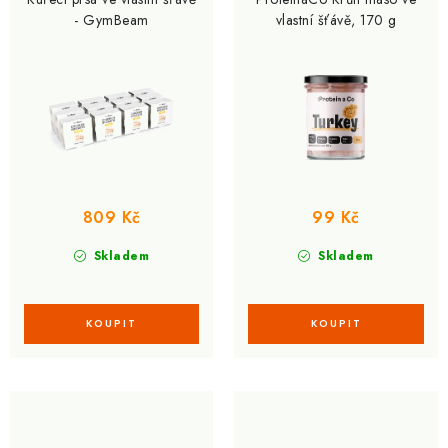
d
o
- GymBeam
vlastní šťávě, 170 g
u
d
k
u
t
k
ů
t
ů
809 Kč
99 Kč
Skladem
Skladem