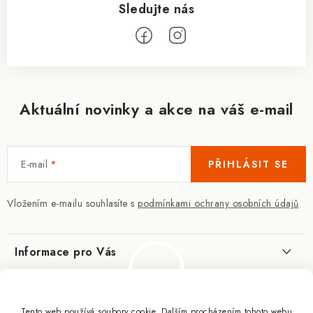
Aktuální novinky a akce na váš e-mail
E-mail
PŘIHLÁSIT SE
Vložením e-mailu souhlasíte s
podmínkami ochrany osobních údajů
Informace pro Vás
Kontakty
Blog
Slovník pojmů
Tento web používá soubory cookie. Dalším procházením tohoto webu