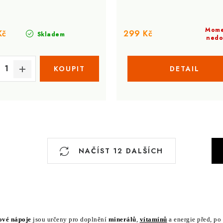
Mome
Kč
299 Kč
Skladem
nedo
S
NAČÍST 12 DALŠÍCH
t
r
á
n
k
ové nápoje
jsou určeny pro doplnění
minerálů
,
vítamínů
a energie před, po