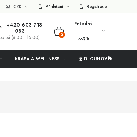
ý systém
CZK
Vše o nákupu
Přihlášení
Registrace
Prázdný
+420 603 718
083
NÁKUPNÍ
po-pá (8:00 - 16:00)
košík
KOŠÍK
KRÁSA A WELLNESS
🧬 DLOUHOVĚKOST