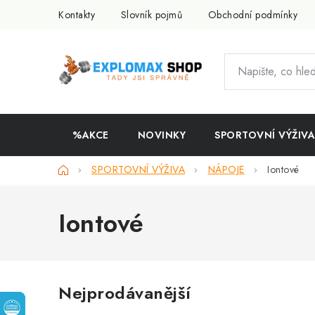
Přejít
Kontakty
Slovník pojmů
Obchodní podmínky
na
obsah
%AKCE
NOVINKY
SPORTOVNÍ VÝŽIVA
Domů
SPORTOVNÍ VÝŽIVA
NÁPOJE
Iontové
Iontové
Nejprodávanější