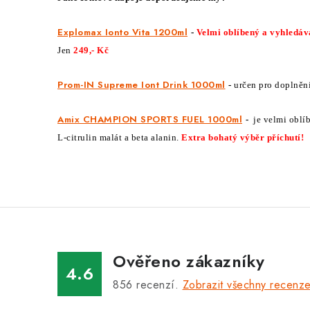
Explomax Ionto Vita 1200ml
-
Velmi oblíbený a vyhledáv
Jen
249,- Kč
Prom-IN Supreme Iont Drink 1000ml
-
určen pro doplnění
Amix CHAMPION SPORTS FUEL 1000ml
-
je velmi oblí
L-citrulin malát a beta alanin.
Extra bohatý výběr příchutí!
Ověřeno zákazníky
4.6
856
recenzí.
Zobrazit všechny recenz