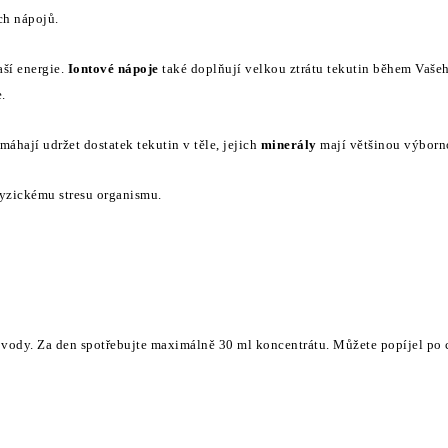
o
ch nápojů.
v
á
ší energie.
Iontové nápoje
také doplňují velkou ztrátu tekutin během Vaše
n
.
í
máhají udržet dostatek tekutin v těle, jejich
minerály
mají většinou výborno
yzickému stresu organismu.
vody. Za den spotřebujte maximálně 30 ml koncentrátu. Můžete popíjel po 