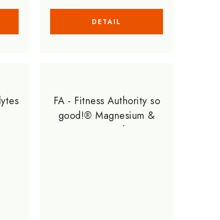
lytes
FA - Fitness Authority so
good!® Magnesium &
Potassium Sample 5,11 g