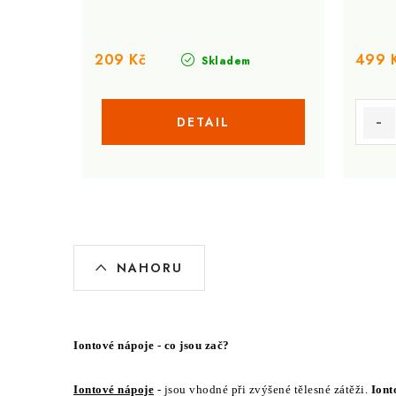
209 Kč
499 
Skladem
O
NAHORU
v
l
á
Iontové nápoje - co jsou zač?
d
Iontové nápoje
- jsou vhodné při zvýšené tělesné zátěži.
Iont