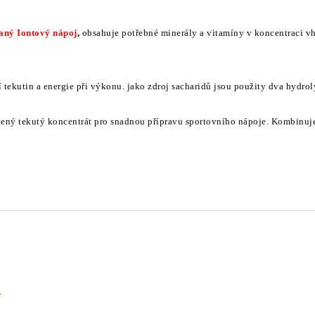
aný Iontový nápoj
,
obsahuje potřebné minerály a vitamíny v koncentraci
 tekutin a energie při výkonu. jako zdroj sacharidů jsou použity dva hydrol
bený tekutý koncentrát pro snadnou přípravu sportovního nápoje. Kombinuje 3
e