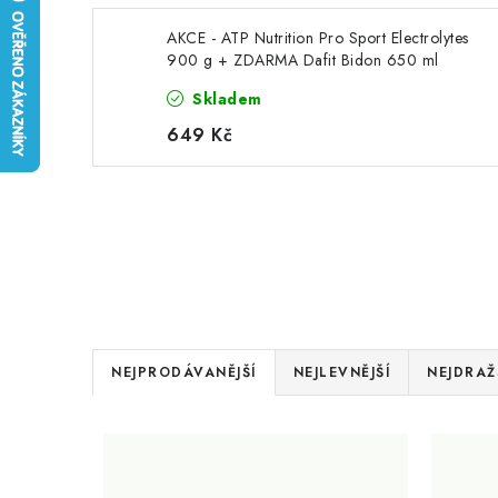
AKCE - ATP Nutrition Pro Sport Electrolytes
900 g + ZDARMA Dafit Bidon 650 ml
Skladem
649 Kč
Ř
NEJPRODÁVANĚJŠÍ
NEJLEVNĚJŠÍ
NEJDRAŽ
a
V
z
ý
e