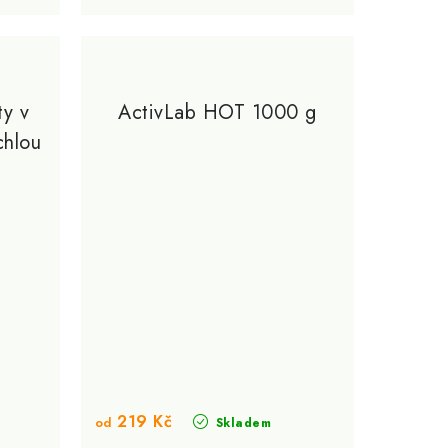
ty v
ActivLab HOT 1000 g
chlou
219 Kč
od
Skladem