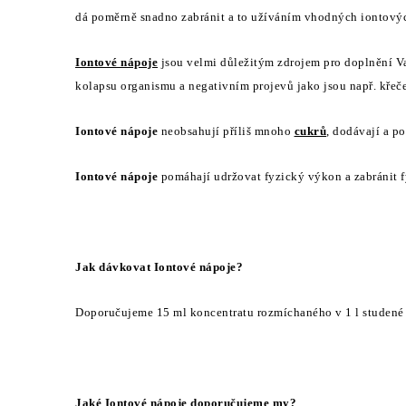
a
dá poměrně snadno zabránit a to užíváním vhodných iontový
c
í
Iontové nápoje
jsou velmi důležitým zdrojem pro doplnění Va
kolapsu organismu a negativním projevů jako jsou např. křeče
p
r
Iontové nápoje
neobsahují příliš mnoho
cukrů
, dodávají a po
v
k
Iontové nápoje
pomáhají udržovat fyzický výkon a zabránit f
y
v
ý
Jak dávkovat Iontové nápoje?
p
Doporučujeme 15 ml koncentratu rozmíchaného v 1 l studené 
i
s
u
Jaké Iontové nápoje doporučujeme my?