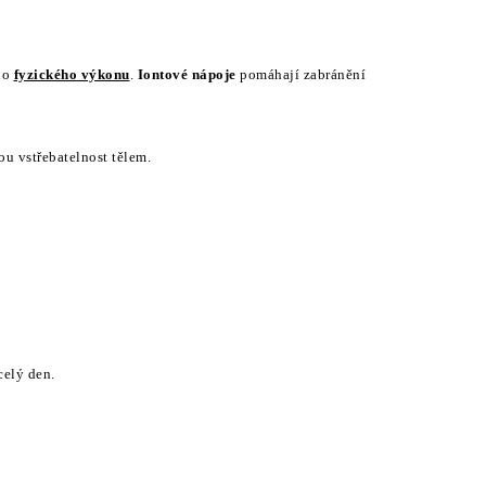
ho
fyzického výkonu
.
Iontové nápoje
pomáhají zabránění
u vstřebatelnost tělem.
celý den.