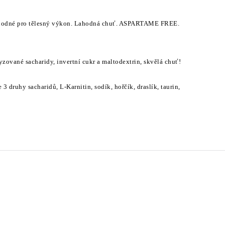
 vhodné pro tělesný výkon. Lahodná chuť. ASPARTAME FREE.
yzované sacharidy, invertní cukr a maltodextrin, skvělá chuť!
 druhy sacharidů, L-Karnitin, sodík, hořčík, draslík, taurin,