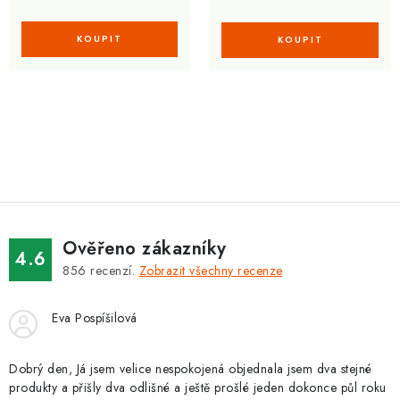
O
v
l
á
d
Ověřeno zákazníky
a
4.6
856
recenzí.
Zobrazit všechny recenze
c
í
Eva Pospíšilová
p
r
v
Dobrý den, Já jsem velice nespokojená objednala jsem dva stejné
produkty a přišly dva odlišné a ještě prošlé jeden dokonce půl roku
k