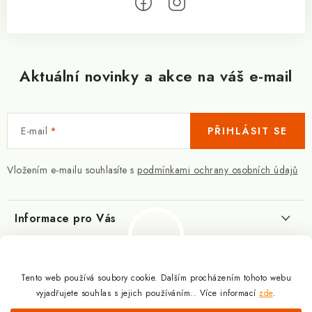
Aktuální novinky a akce na váš e-mail
E-mail
PŘIHLÁSIT SE
Vložením e-mailu souhlasíte s
podmínkami ochrany osobních údajů
Informace pro Vás
Kontakty
Blog
Slovník pojmů
Tento web používá soubory cookie. Dalším procházením tohoto webu
Berberin - co je zač?
Facebook
vyjadřujete souhlas s jejich používáním.. Více informací
zde
.
10.3.2025
Obchodní podmínky