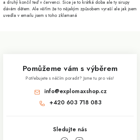
a druhý končil teď v červenci. Sice je to krátká doba ale ty sirupy
y
dávám dětem. Ale věřím že to nějakým způsobem vyraší ale jak jsem
v
uvedla v emailu jsem s toho zklamaná
ý
p
Z
i
á
s
p
u
a
Pomůžeme vám s výběrem
t
í
Potřebujete s něčím poradit? Jsme tu pro vás!
info
@
explomaxshop.cz
+420 603 718 083