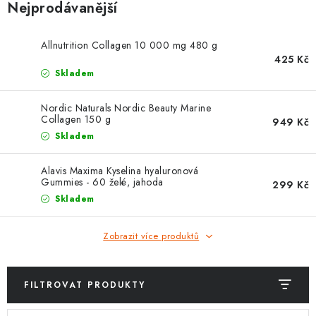
ZNAČKY
Nejprodávanější
Kontakty
Slovník pojmů
Obchodní podmínky
Allnutrition Collagen 10 000 mg 480 g
425 Kč
Podmínky ochrany osobních údajů
Doprava a platba
Skladem
Slevový systém
Vše o nákupu
Nordic Naturals Nordic Beauty Marine
Collagen 150 g
949 Kč
Skladem
Alavis Maxima Kyselina hyaluronová
Gummies - 60 želé, jahoda
299 Kč
Skladem
Zobrazit více produktů
FILTROVAT PRODUKTY