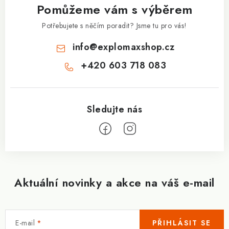
Pomůžeme vám s výběrem
t
í
Potřebujete s něčím poradit? Jsme tu pro vás!
info
@
explomaxshop.cz
+420 603 718 083
Aktuální novinky a akce na váš e-mail
E-mail
PŘIHLÁSIT SE