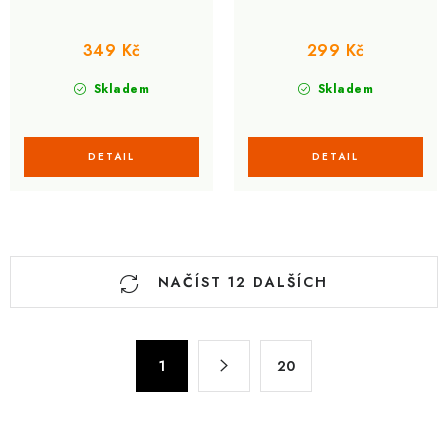
349 Kč
299 Kč
Skladem
Skladem
O
NAČÍST 12 DALŠÍCH
v
l
á
S
d
1
20
t
a
r
c
á
n