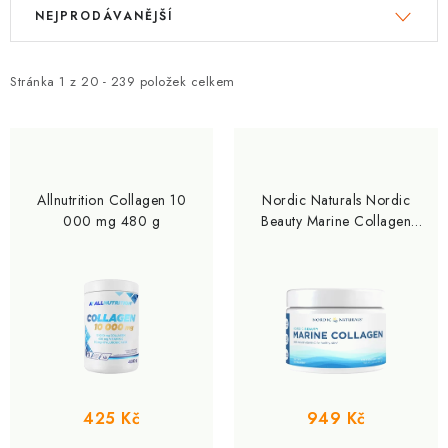
V
Ř
NEJPRODÁVANĚJŠÍ
ý
a
p
z
i
e
Stránka
1
z
20
-
239
položek celkem
s
n
p
í
r
p
o
r
Allnutrition Collagen 10
Nordic Naturals Nordic
d
o
000 mg 480 g
Beauty Marine Collagen
150 g
u
d
k
u
t
k
ů
t
ů
425 Kč
949 Kč