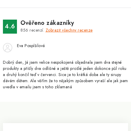
í
k
p
o
r
v
v
Ověřeno zákazníky
4.6
á
k
856
recenzí.
Zobrazit všechny recenze
n
y
í
v
Eva Pospíšilová
ý
p
Dobrý den, Já jsem velice nespokojená objednala jsem dva stejné
i
produkty a přišly dva odlišné a ještě prošlé jeden dokonce půl roku
a druhý končil teď v červenci. Sice je to krátká doba ale ty sirupy
s
dávám dětem. Ale věřím že to nějakým způsobem vyraší ale jak jsem
u
uvedla v emailu jsem s toho zklamaná
Z
á
p
a