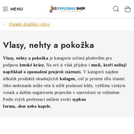
Přejít
Hleda
na
obsah
Ostatní doplňky výživy
%AKCE
NOVINKY
Vlasy, nehty a pokožka
SPORTOVNÍ VÝŽIVA
Vlasy, nehty a pokožka
je kategorie určená především pro
podporu
ženské krásy.
Na své si však přijdou i
muži, kteří usilují
ZDRAVÉ POTRAVINY
například o zpomalení projevů stárnutí.
V kategorii najdete
několik produktů obsahujících
kolagen,
což je protein tělu vlastní.
Jeho nedostatek může vést k nižší pružnosti kůže, vyššímu výskytu
SPORTOVNÍ VYBAVENÍ
vrásek a dalším negativním projevům v souvislosti se vzhledem.
Podle svých preferencí můžete zvolit
sypkou
KRÁSA A WELLNESS
formu, shot nebo kapsle.
🧬 DLOUHOVĚKOST