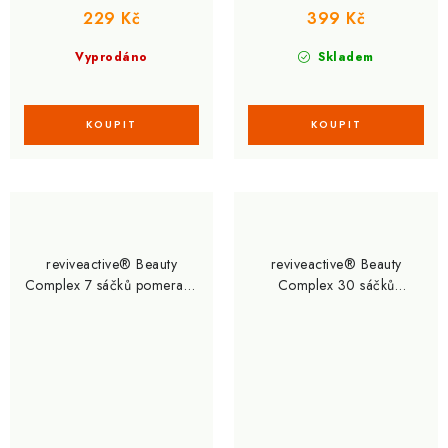
229 Kč
399 Kč
Vyprodáno
Skladem
reviveactive® Beauty
reviveactive® Beauty
Complex 7 sáčků pomeranč
Complex 30 sáčků
ananas (Pokožka, vlasy,
pomeranč ananas
nehty, dásně)
(Pokožka, vlasy, nehty,
dásně)