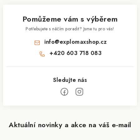
p
a
Pomůžeme vám s výběrem
t
í
Potřebujete s něčím poradit? Jsme tu pro vás!
info
@
explomaxshop.cz
+420 603 718 083
Aktuální novinky a akce na váš e-mail