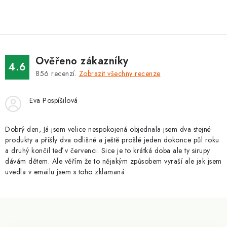
ZNAČKY
Kontakty
Slovník pojmů
Obchodní podmínky
Podmínky ochrany osobních údajů
Doprava a platba
Ověřeno zákazníky
Slevový systém
Vše o nákupu
4.6
856
recenzí.
Zobrazit všechny recenze
Eva Pospíšilová
Dobrý den, Já jsem velice nespokojená objednala jsem dva stejné
produkty a přišly dva odlišné a ještě prošlé jeden dokonce půl roku
a druhý končil teď v červenci. Sice je to krátká doba ale ty sirupy
dávám dětem. Ale věřím že to nějakým způsobem vyraší ale jak jsem
uvedla v emailu jsem s toho zklamaná
Z
á