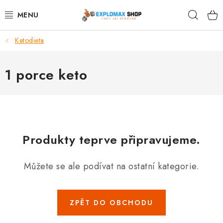
Přejít
Hleda
na
obsah
Ketodieta
%AKCE
NOVINKY
1 porce keto
SPORTOVNÍ VÝŽIVA
ZDRAVÉ POTRAVINY
Produkty teprve připravujeme.
SPORTOVNÍ VYBAVENÍ
Můžete se ale podívat na ostatní kategorie.
KRÁSA A WELLNESS
🧬 DLOUHOVĚKOST
ZPĚT DO OBCHODU