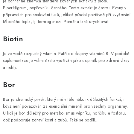
Je ochranná známka standardizovaných extraktů z plodů
PiperNigrum, pepřovníku černého. Tento extrakt je často užívaný v
přípravcích pro spalování tuků, jelikož působí pozitivně při zvyšování
tělesného tepla, tj. termogenezi. Pomáhá také urychlovat…
Biotin
Je ve vodě rozpustný vitamín. Patří do skupiny vitamínů B. V podobě
suplementace je velmi často využíván jako doplněk pro zdravé vlasy
a nehty.
Bor
Bor je chemický prvek, který má v těle několik důležitých funkcí, i
když není považován za esenciální minerál pro všechny organismy.
U lidí je bor důležitý pro metabolismus vápníku, hořčíku a fosforu,
což podporuje zdraví kostí a zubů. Také se podílí…