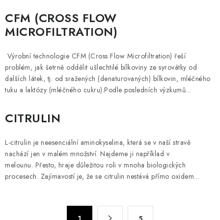
CFM (CROSS FLOW
MICROFILTRATION)
Výrobní technologie CFM (Cross Flow Microfiltration) řeší
problém, jak šetrně oddělit ušlechtilé bílkoviny ze syrovátky od
dalších látek, tj. od sražených (denaturovaných) bílkovin, mléčného
tuku a laktózy (mléčného cukru).Podle posledních výzkumů…
CITRULIN
L-citrulin je neesenciální aminokyselina, která se v naší stravě
nachází jen v malém množství. Najdeme ji například v
melounu. Přesto, hraje důležitou roli v mnoha biologických
procesech. Zajímavostí je, že se citrulin nestává přímo oxidem…
O
S
1
5