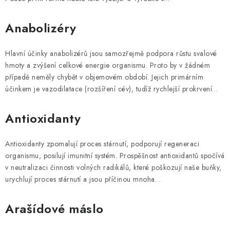
Anabolizéry
Hlavní účinky anabolizérů jsou samozřejmě podpora růstu svalové
hmoty a zvýšení celkové energie organismu. Proto by v žádném
případě neměly chybět v objemovém období. Jejich primárním
účinkem je vazodilatace (rozšíření cév), tudíž rychlejší prokrvení…
Antioxidanty
Antioxidanty zpomalují proces stárnutí, podporují regeneraci
organismu, posilují imunitní systém. Prospěšnost antioxidantů spočívá
v neutralizaci činnosti volných radikálů, které poškozují naše buňky,
urychlují proces stárnutí a jsou příčinou mnoha…
Arašídové máslo