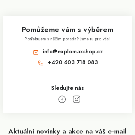
u
á
p
a
Pomůžeme vám s výběrem
t
í
Potřebujete s něčím poradit? Jsme tu pro vás!
info
@
explomaxshop.cz
+420 603 718 083
Aktuální novinky a akce na váš e-mail