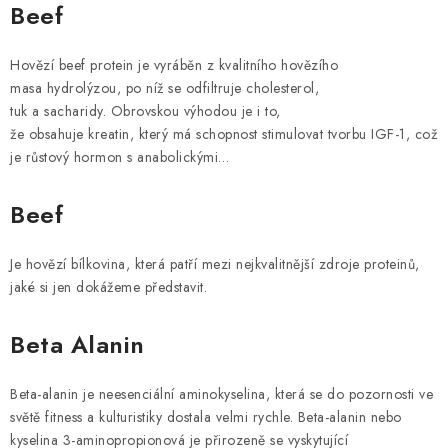
Beef
Hovězí beef protein je vyráběn z kvalitního hovězího
masa hydrolýzou, po níž se odfiltruje cholesterol,
tuk a sacharidy. Obrovskou výhodou je i to,
že obsahuje kreatin, který má schopnost stimulovat tvorbu IGF-1, což
je růstový hormon s anabolickými…
Beef
Je hovězí bílkovina, která patří mezi nejkvalitnější zdroje proteinů,
jaké si jen dokážeme představit.
Beta Alanin
Beta-alanin je neesenciální aminokyselina, která se do pozornosti ve
světě fitness a kulturistiky dostala velmi rychle. Beta-alanin nebo
kyselina 3-aminopropionová je přirozeně se vyskytující