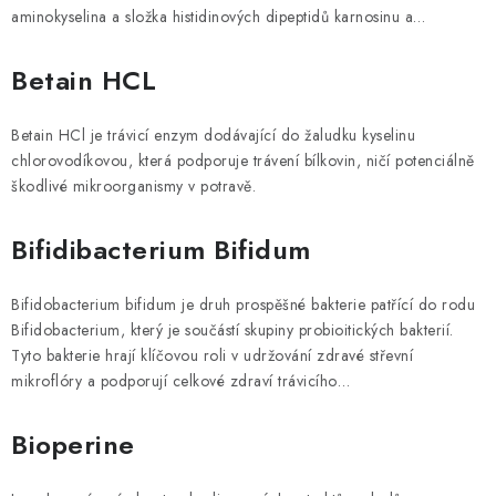
aminokyselina a složka histidinových dipeptidů karnosinu a…
Betain HCL
Betain HCl je trávicí enzym dodávající do žaludku kyselinu
chlorovodíkovou, která podporuje trávení bílkovin, ničí potenciálně
škodlivé mikroorganismy v potravě.
Bifidibacterium Bifidum
Bifidobacterium bifidum je druh prospěšné bakterie patřící do rodu
Bifidobacterium, který je součástí skupiny probioitických bakterií.
Tyto bakterie hrají klíčovou roli v udržování zdravé střevní
mikroflóry a podporují celkové zdraví trávicího…
Bioperine