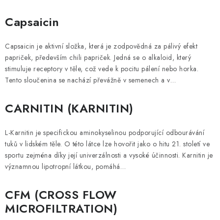
Capsaicin
Capsaicin je aktivní složka, která je zodpovědná za pálivý efekt
papriček, především chili papriček. Jedná se o alkaloid, který
stimuluje receptory v těle, což vede k pocitu pálení nebo horka.
Tento sloučenina se nachází převážně v semenech a v…
CARNITIN (KARNITIN)
L-Karnitin je specifickou aminokyselinou podporující odbourávání
tuků v lidském těle. O této látce lze hovořit jako o hitu 21. století ve
sportu zejména díky její univerzálnosti a vysoké účinnosti. Karnitin je
významnou lipotropní látkou, pomáhá…
CFM (CROSS FLOW
MICROFILTRATION)