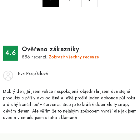
t
v
r
l
á
á
n
d
k
a
o
c
v
Ověřeno zákazníky
í
4.6
á
856
recenzí.
Zobrazit všechny recenze
p
n
r
í
Eva Pospíšilová
v
k
y
Dobrý den, Já jsem velice nespokojená objednala jsem dva stejné
produkty a přišly dva odlišné a ještě prošlé jeden dokonce půl roku
v
a druhý končil teď v červenci. Sice je to krátká doba ale ty sirupy
ý
dávám dětem. Ale věřím že to nějakým způsobem vyraší ale jak jsem
p
uvedla v emailu jsem s toho zklamaná
i
s
Z