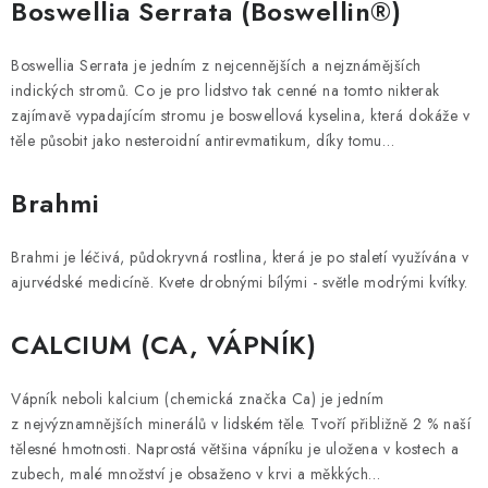
Boswellia Serrata (Boswellin®)
Boswellia Serrata je jedním z nejcennějších a nejznámějších
indických stromů. Co je pro lidstvo tak cenné na tomto nikterak
zajímavě vypadajícím stromu je boswellová kyselina, která dokáže v
těle působit jako nesteroidní antirevmatikum, díky tomu…
Brahmi
Brahmi je léčivá, půdokryvná rostlina, která je po staletí využívána v
ajurvédské medicíně. Kvete drobnými bílými - světle modrými kvítky.
CALCIUM (CA, VÁPNÍK)
Vápník neboli kalcium (chemická značka Ca) je jedním
z nejvýznamnějších minerálů v lidském těle. Tvoří přibližně 2 % naší
tělesné hmotnosti. Naprostá většina vápníku je uložena v kostech a
zubech, malé množství je obsaženo v krvi a měkkých…