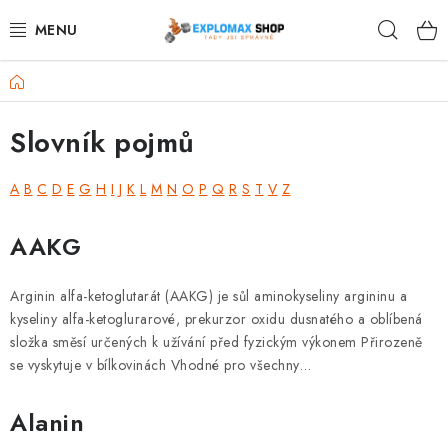
Přejít
Hleda
na
obsah
Domů
%AKCE
Slovník pojmů
NOVINKY
A
B
C
D
E
G
H
I
J
K
L
M
N
O
P
Q
R
S
T
V
Z
SPORTOVNÍ VÝŽIVA
V
AAKG
ZDRAVÉ POTRAVINY
ý
p
SPORTOVNÍ VYBAVENÍ
Arginin alfa-ketoglutarát (AAKG) je sůl aminokyseliny argininu a
i
kyseliny alfa-ketoglurarové, prekurzor oxidu dusnatého a oblíbená
s
složka směsí určených k užívání před fyzickým výkonem Přirozeně
KRÁSA A WELLNESS
se vyskytuje v bílkovinách Vhodné pro všechny…
s
🧬 DLOUHOVĚKOST
l
Alanin
o