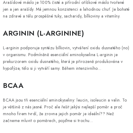
Arašídové máslo je 100% čisté a přírodní oříškové máslo tvořené
jen a jen arašídy. Má jemnou konzistenci a lahodnou chuť. Je bohaté
na zdravé a tělu prospěšné tuky, sacharidy, bílkoviny a vitamíny.
ARGININ (L-ARGININE)
L-arginin podporuje syntézu bílkovin, vytváření oxidu dusnatého (no)
v organismu. Podmíněně esenciální aminokyselina L-arginin je
prekurzorem oxidu dusnatého, která je přirozeně produkována v
hypofýze, tělo si ji vytváří samy. Během intenzivního…
BCAA
BCAA jsou tři esenciální aminokyseliny: leucin, isoleucin a valin. To
je většině z nás jasné. Proč ale řešit jakýsi nejlepší poměr a proč
mnoho firem tvrdí, že zrovna jejich poměr je ideální?? Než
začneme mluvit o poměrech, pojďme si trochu…