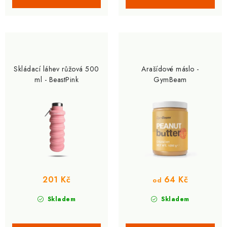
Skládací láhev růžová 500
Arašídové máslo -
ml - BeastPink
GymBeam
201 Kč
64 Kč
od
Skladem
Skladem