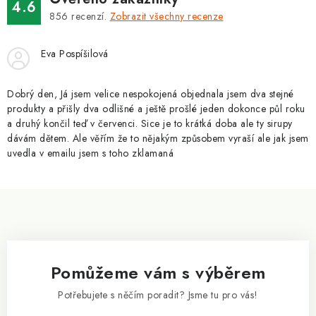
v
4.6
á
k
856
recenzí.
Zobrazit všechny recenze
n
y
í
v
Eva Pospíšilová
ý
p
Dobrý den, Já jsem velice nespokojená objednala jsem dva stejné
i
produkty a přišly dva odlišné a ještě prošlé jeden dokonce půl roku
a druhý končil teď v červenci. Sice je to krátká doba ale ty sirupy
s
dávám dětem. Ale věřím že to nějakým způsobem vyraší ale jak jsem
u
uvedla v emailu jsem s toho zklamaná
Z
á
p
a
Pomůžeme vám s výběrem
t
í
Potřebujete s něčím poradit? Jsme tu pro vás!