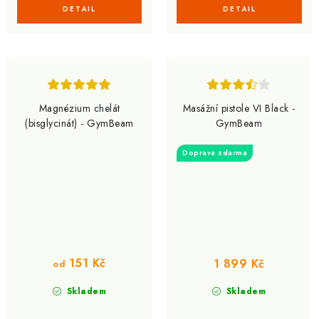
Magnézium chelát
Masážní pistole VI Black -
(bisglycinát) - GymBeam
GymBeam
Doprava zdarma
151 Kč
1 899 Kč
od
Skladem
Skladem