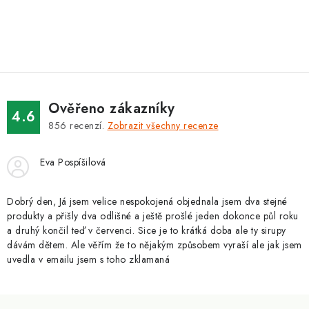
O
v
l
á
d
Ověřeno zákazníky
a
4.6
856
recenzí.
Zobrazit všechny recenze
c
í
Eva Pospíšilová
p
r
v
Dobrý den, Já jsem velice nespokojená objednala jsem dva stejné
produkty a přišly dva odlišné a ještě prošlé jeden dokonce půl roku
k
a druhý končil teď v červenci. Sice je to krátká doba ale ty sirupy
y
dávám dětem. Ale věřím že to nějakým způsobem vyraší ale jak jsem
v
uvedla v emailu jsem s toho zklamaná
ý
p
Z