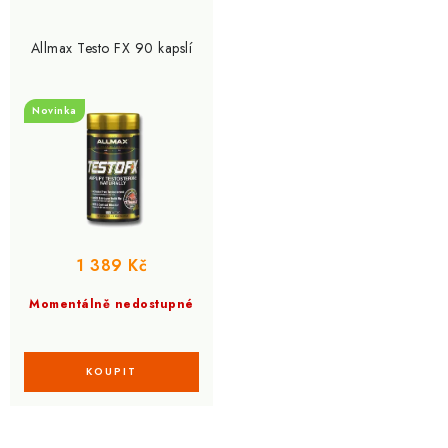
r
p
o
r
Allmax Testo FX 90 kapslí
d
o
u
d
Novinka
k
u
t
k
ů
t
ů
1 389 Kč
Momentálně nedostupné