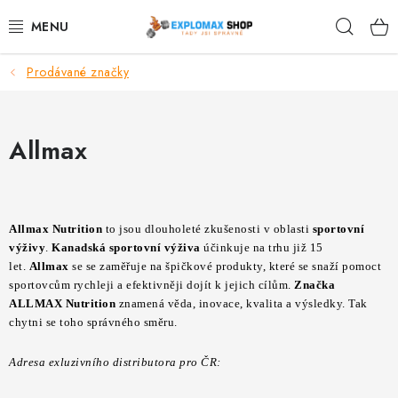
Přejít
Hleda
na
obsah
Prodávané značky
%AKCE
NOVINKY
Allmax
SPORTOVNÍ VÝŽIVA
ZDRAVÉ POTRAVINY
Allmax Nutrition
to jsou dlouholeté zkušenosti v oblasti
sportovní
výživy
.
Kanadská sportovní výživa
účinkuje na trhu již 15
SPORTOVNÍ VYBAVENÍ
let.
Allmax
se se zaměřuje na špičkové produkty, které se snaží pomoct
sportovcům rychleji a efektivněji dojít k jejich cílům.
Značka
ALLMAX Nutrition
znamená věda, inovace, kvalita a výsledky. Tak
KRÁSA A WELLNESS
chytni se toho správného směru.
🧬 DLOUHOVĚKOST
Adresa exluzivního distributora pro ČR: