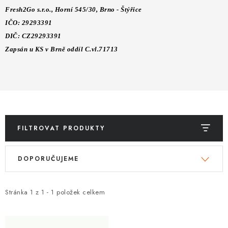
ZNAČKY
Fresh2Go s.r.o., Horní 545/30, Brno - Štýřice
IČO: 29293391
Kontakty
Slovník pojmů
Obchodní podmínky
DIČ: CZ29293391
Podmínky ochrany osobních údajů
Doprava a platba
Zapsán u KS v Brně oddíl C.vl.71713
Slevový systém
Vše o nákupu
FILTROVAT PRODUKTY
V
Ř
DOPORUČUJEME
ý
a
p
z
i
e
Stránka
1
z
1
-
1
položek celkem
s
n
p
í