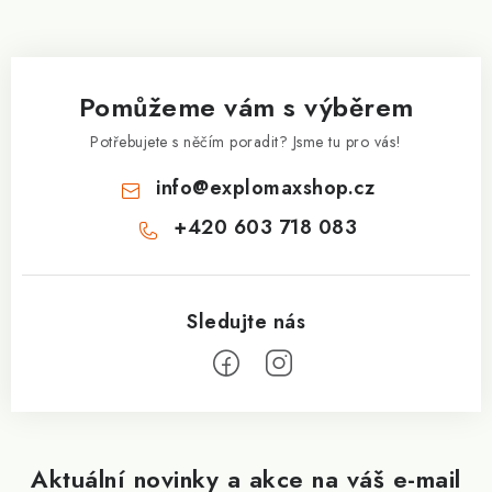
i
á
s
p
u
a
Pomůžeme vám s výběrem
t
í
Potřebujete s něčím poradit? Jsme tu pro vás!
info
@
explomaxshop.cz
+420 603 718 083
Aktuální novinky a akce na váš e-mail