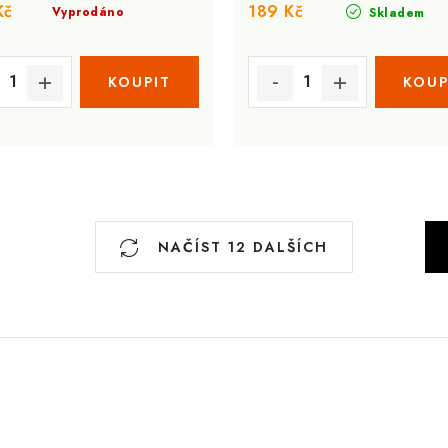
Kč
189 Kč
Vyprodáno
Skladem
S
NAČÍST 12 DALŠÍCH
t
r
á
n
k
o
v