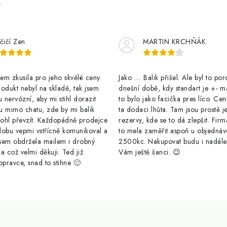
e
á
n
í
čičí Zen
MARTIN KRCHŇÁK
m zkusila pro jeho skvělé ceny.
Jako .... Balik přišel. Ale byl to po
odukt nebyl na skladě, tak jsem
dnešní době, kdy standart je +- m
u nervózní, aby mi stihl dorazit
to bylo jako facička pres líco. Cen
u mimo chatu, zde by mi balik
ta dodaci lhůta. Tam jsou prostě j
ohl převzít. Každopádně prodejce
rezervy, kde se to dá zlepšit. Firm
dobu vepmi vstřícně komunikoval a
to mela zaměřit aspoň u objednáv
sem obdržela mailem i drobný
2500kc. Nakupovat budu i nadál
a což velmi děkuji. Ted již
Vám ještě šanci. 😉
opravce, snad to stihne 🙂