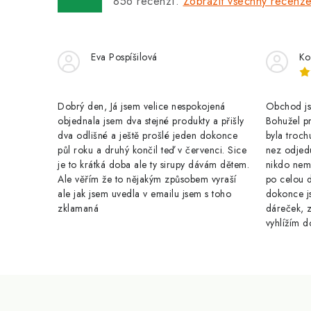
856
recenzí.
Zobrazit všechny recenz
í
p
r
Eva Pospíšilová
Ko
v
k
Dobrý den, Já jsem velice nespokojená
Obchod jse
y
objednala jsem dva stejné produkty a přišly
Bohužel pr
dva odlišné a ještě prošlé jeden dokonce
byla troch
v
půl roku a druhý končil teď v červenci. Sice
nez odjed
je to krátká doba ale ty sirupy dávám dětem.
nikdo nem
ý
Ale věřím že to nějakým způsobem vyraší
po celou 
p
ale jak jsem uvedla v emailu jsem s toho
dokonce j
zklamaná
dáreček, z
i
vyhlížím d
s
u
Z