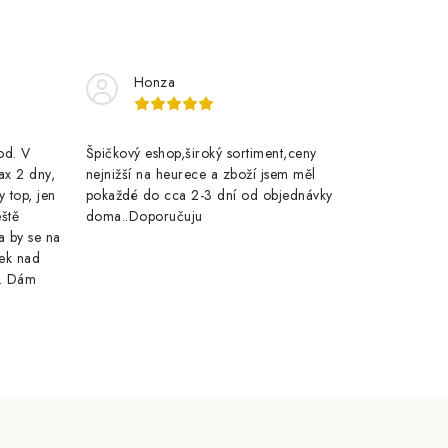
Honza
rod. V
Špičkový eshop,široký sortiment,ceny
ax 2 dny,
nejnižší na heurece a zboží jsem měl
y top, jen
pokaždé do cca 2-3 dní od objednávky
eště
doma..Doporučuju
a by se na
ek nad
e. Dám