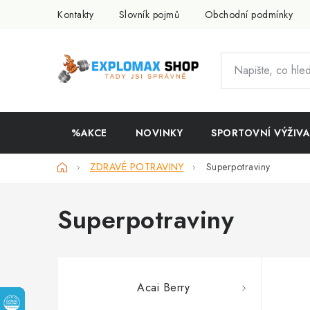
Přejít
Kontakty
Slovník pojmů
Obchodní podmínky
na
obsah
%AKCE
NOVINKY
SPORTOVNÍ VÝŽIVA
Domů
ZDRAVÉ POTRAVINY
Superpotraviny
Superpotraviny
Acai Berry