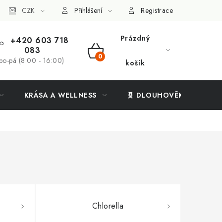
ý systém
CZK
Vše o nákupu
Přihlášení
Registrace
Prázdný
+420 603 718
083
NÁKUPNÍ
po-pá (8:00 - 16:00)
košík
KOŠÍK
KRÁSA A WELLNESS
🧬 DLOUHOVĚKOST
Chlorella