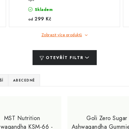
Skladem
299 Kč
od
Zobrazit více produktů
OTEVŘÍT FILTR
ŠÍ
ABECEDNĚ
MST Nutrition
Goli Zero Sugar
hwagandha KSM-66 -
Ashwagandha Gummi