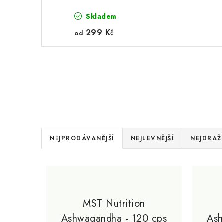
Skladem
299 Kč
od
Ř
NEJPRODÁVANĚJŠÍ
NEJLEVNĚJŠÍ
NEJDRAŽ
a
V
z
ý
e
p
MST Nutrition
n
Ashwagandha - 120 cps
As