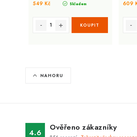
549 Kč
609 
Skladem
O
NAHORU
v
l
á
d
a
Ověřeno zákazníky
c
4.6