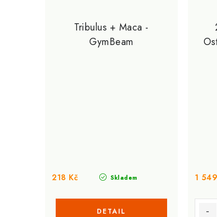
Tribulus + Maca -
GymBeam
Os
218 Kč
1 549
Skladem