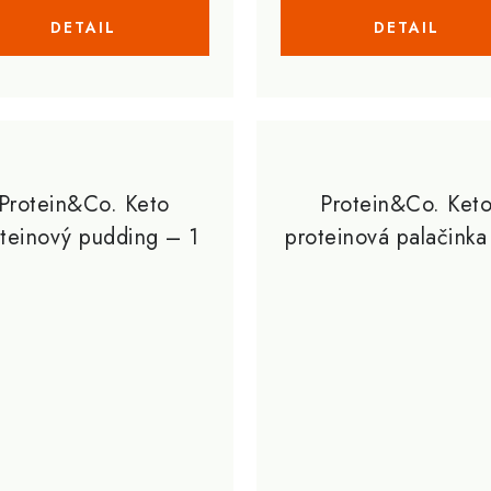
Protein&Co. Keto
Protein&Co. Ket
teinový pudding – 1
proteinová palačinka
porce 30 g
porce 30 g