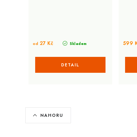
27 Kč
599 
od
Skladem
O
NAHORU
v
l