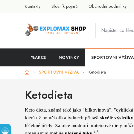
Přejít
Kontakty
Slovník pojmů
Obchodní podmínky
na
obsah
%AKCE
NOVINKY
SPORTOVNÍ VÝŽIVA
Domů
SPORTOVNÍ VÝŽIVA
Ketodieta
Ketodieta
Keto dieta, známá také jako "bílkovinová", "cyklická
která už po několika týdnech přináší
skvělé výsledky
léčebné účely. Za otce moderní proteinové diety můž
4,6
organismus spaluje
uložené tuky
.