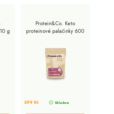
o
Protein&Co. Keto
210 g
proteinové palačinky 600
g
599 Kč
Skladem