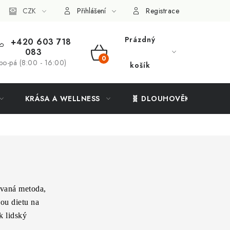
ý systém
CZK
Vše o nákupu
Přihlášení
Registrace
Prázdný
+420 603 718
083
NÁKUPNÍ
po-pá (8:00 - 16:00)
košík
KOŠÍK
KRÁSA A WELLNESS
🧬 DLOUHOVĚKOST
ávaná metoda,
ou dietu na
k lidský