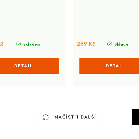
Kč
269 Kč
Skladem
Skladem
S
NAČÍST 1 DALŠÍ
t
r
á