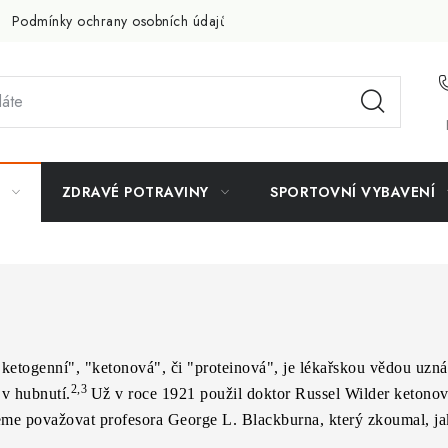
Podmínky ochrany osobních údajů
Doprava a platba
Slevov
ZDRAVÉ POTRAVINY
SPORTOVNÍ VYBAVENÍ
 ketogenní", "ketonová", či "proteinová", je lékařskou vědou uzn
2,3
v hubnutí.
Už v roce 1921 použil doktor Russel Wilder ketonov
eme považovat profesora George L. Blackburna, který zkoumal, ja