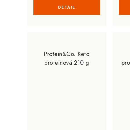
ů
ů
Protein&Co. Keto
proteinová 210 g
pro