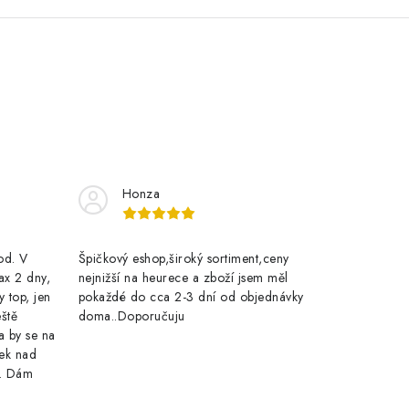
Honza
rod. V
Špičkový eshop,široký sortiment,ceny
ax 2 dny,
nejnižší na heurece a zboží jsem měl
y top, jen
pokaždé do cca 2-3 dní od objednávky
eště
doma..Doporučuju
a by se na
ek nad
e. Dám