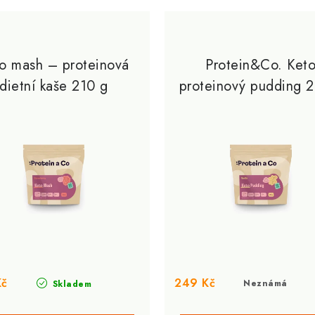
o mash – proteinová
Protein&Co. Ket
dietní kaše 210 g
proteinový pudding 
Kč
249 Kč
Neznámá
Skladem