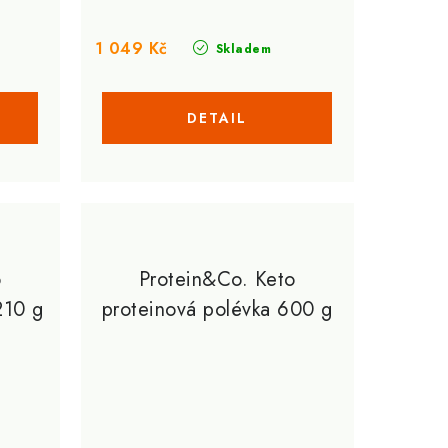
1 049 Kč
Skladem
o
Protein&Co. Keto
210 g
proteinová polévka 600 g