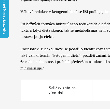
Váhová redukce v ketogenní dietě se liší podle jejího 
Při běžných formách hubnutí nebo redukčních dietác
tuků, a když dieta skončí, tak se metabolismus není 
nastává
jo–jo efekt
.
Profesorovi Blackburnovi se podařilo identifikovat s
také vznikl termín "ketogenní dieta", později známá t
že redukce hmotnosti probíhá především na úkor tuk
2
minimalizuje.
Balíčky keto na
více dní