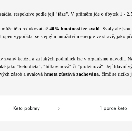
stádia, respektive podle její "fáze". V průměru jde o úbytek 1 - 2,
h může tělo redukovat až
40% hmotnosti ze svalů
. Svaly ale jsou
schopen vypořádat se stejným množstvím energie ve stravě, jako př
tav zvaný ketóza a za jakých podmínek lze v organismu navodit. N
aké jako "keto dieta", "bílkovinová" či "proteinová". Její hlavní 
ových zásob a
svalová hmota zůstává zachována
, čímž se riziko 
Keto pokrmy
1 porce keto