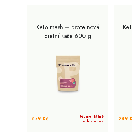
V
z
ý
e
p
Keto mash – proteinová
Ket
n
dietní kaše 600 g
i
í
s
p
p
r
r
o
o
d
d
u
u
k
k
Momentálně
t
679 Kč
289 
nedostupné
t