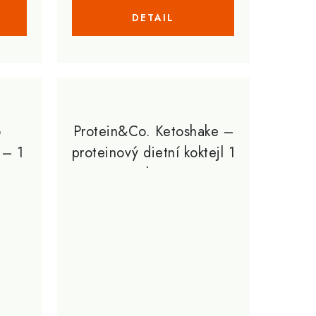
o
Protein&Co. Ketoshake –
 – 1
proteinový dietní koktejl 1
kg