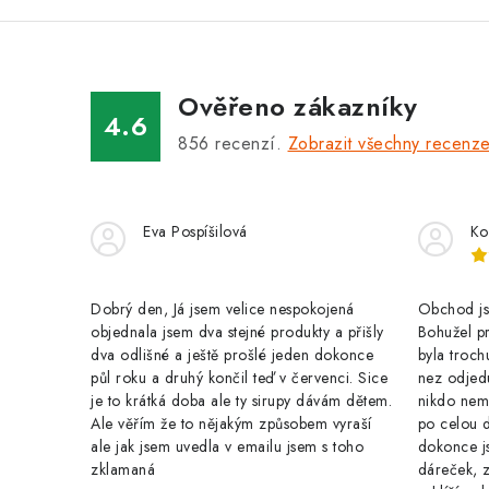
á
d
a
Ověřeno zákazníky
c
4.6
856
recenzí.
Zobrazit všechny recenz
í
p
r
Eva Pospíšilová
Ko
v
k
Dobrý den, Já jsem velice nespokojená
Obchod jse
y
objednala jsem dva stejné produkty a přišly
Bohužel pr
dva odlišné a ještě prošlé jeden dokonce
byla troch
v
půl roku a druhý končil teď v červenci. Sice
nez odjed
je to krátká doba ale ty sirupy dávám dětem.
nikdo nem
ý
Ale věřím že to nějakým způsobem vyraší
po celou 
p
ale jak jsem uvedla v emailu jsem s toho
dokonce j
zklamaná
dáreček, z
i