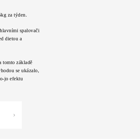
5kg za týden.
 hlavními spalovači
ed dietou a
a tomto základě
výhodou se ukázalo,
jo-jo efektu