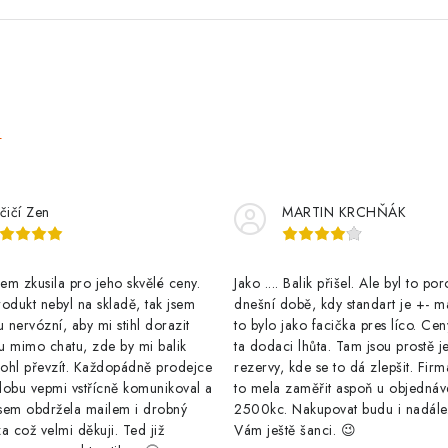
n
k
o
v
e
á
n
í
čičí Zen
MARTIN KRCHŇÁK
m zkusila pro jeho skvělé ceny.
Jako .... Balik přišel. Ale byl to po
odukt nebyl na skladě, tak jsem
dnešní době, kdy standart je +- m
u nervózní, aby mi stihl dorazit
to bylo jako facička pres líco. Cen
u mimo chatu, zde by mi balik
ta dodaci lhůta. Tam jsou prostě j
ohl převzít. Každopádně prodejce
rezervy, kde se to dá zlepšit. Firm
dobu vepmi vstřícně komunikoval a
to mela zaměřit aspoň u objednáv
sem obdržela mailem i drobný
2500kc. Nakupovat budu i nadál
a což velmi děkuji. Ted již
Vám ještě šanci. 😉