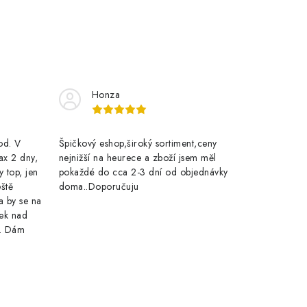
Honza
rod. V
Špičkový eshop,široký sortiment,ceny
ax 2 dny,
nejnižší na heurece a zboží jsem měl
y top, jen
pokaždé do cca 2-3 dní od objednávky
eště
doma..Doporučuju
a by se na
ek nad
e. Dám