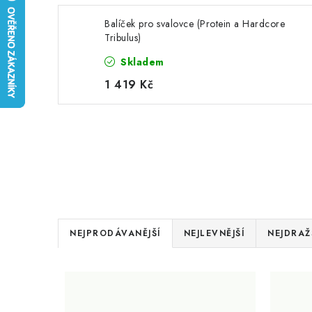
Balíček pro svalovce (Protein a Hardcore
Tribulus)
Skladem
1 419 Kč
Ř
NEJPRODÁVANĚJŠÍ
NEJLEVNĚJŠÍ
NEJDRAŽ
a
V
z
ý
e