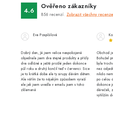
a
Ověřeno zákazníky
c
4.6
856
recenzí.
Zobrazit všechny recenz
í
p
r
Eva Pospíšilová
Ko
v
k
Dobrý den, Já jsem velice nespokojená
Obchod jse
y
objednala jsem dva stejné produkty a přišly
Bohužel pr
dva odlišné a ještě prošlé jeden dokonce
byla troch
v
půl roku a druhý končil teď v červenci. Sice
nez odjed
je to krátká doba ale ty sirupy dávám dětem.
nikdo nem
ý
Ale věřím že to nějakým způsobem vyraší
po celou 
p
ale jak jsem uvedla v emailu jsem s toho
dokonce j
zklamaná
dáreček, z
i
vyhlížím d
s
u