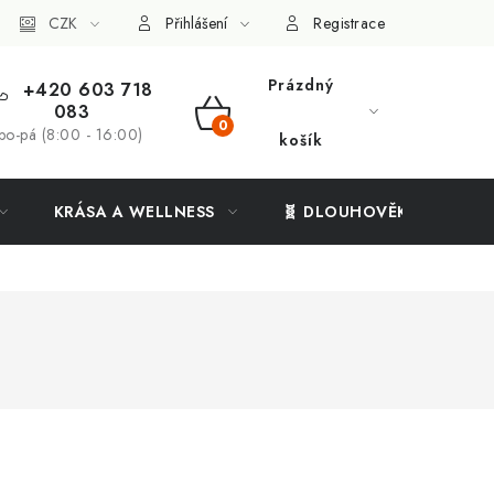
ý systém
CZK
Vše o nákupu
Přihlášení
Registrace
Prázdný
+420 603 718
083
NÁKUPNÍ
po-pá (8:00 - 16:00)
košík
KOŠÍK
KRÁSA A WELLNESS
🧬 DLOUHOVĚKOST