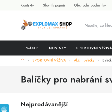
Přejít
Kontakty
Slovník pojmů
Obchodní podmínky
na
obsah
%AKCE
NOVINKY
SPORTOVNÍ VÝŽIVA
Domů
SPORTOVNÍ VÝŽIVA
Akční balíčky
Balíč
Balíčky pro nabrání s
Nejprodávanější