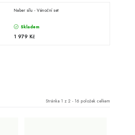
Naber sílu - Vánoční set
Skladem
1 979 Kč
Stránka
1
z
2
-
16
položek celkem