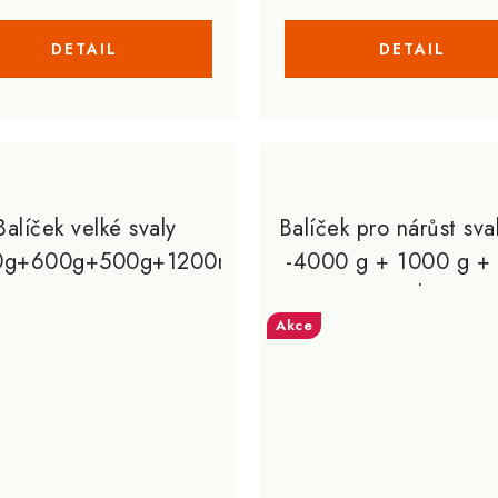
Balíček velké svaly
Balíček pro nárůst sva
0g+600g+500g+1200ml+90kps
-4000 g + 1000 g +
ml
Akce