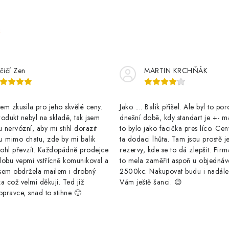
o
v
e
á
n
í
čičí Zen
MARTIN KRCHŇÁK
m zkusila pro jeho skvělé ceny.
Jako .... Balik přišel. Ale byl to po
odukt nebyl na skladě, tak jsem
dnešní době, kdy standart je +- m
u nervózní, aby mi stihl dorazit
to bylo jako facička pres líco. Cen
u mimo chatu, zde by mi balik
ta dodaci lhůta. Tam jsou prostě j
ohl převzít. Každopádně prodejce
rezervy, kde se to dá zlepšit. Firm
dobu vepmi vstřícně komunikoval a
to mela zaměřit aspoň u objednáv
sem obdržela mailem i drobný
2500kc. Nakupovat budu i nadál
a což velmi děkuji. Ted již
Vám ještě šanci. 😉
opravce, snad to stihne 🙂