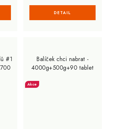
lů #1
Balíček chci nabrat -
 700
4000g+500g+90 tablet
Akce