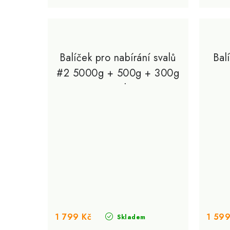
Balíček pro nabírání svalů
Bal
#2 5000g + 500g + 300g
+ 120kps
1 799 Kč
1 599
Skladem