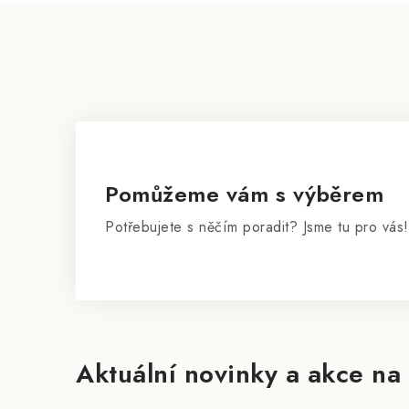
Z
á
p
a
t
í
Pomůžeme vám s výběrem
Potřebujete s něčím poradit? Jsme tu pro vás!
Aktuální novinky a akce na 