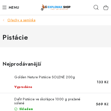
Přejít
Hleda
na
obsah
Ořechy a semínka
%AKCE
NOVINKY
Pistácie
SPORTOVNÍ VÝŽIVA
ZDRAVÉ POTRAVINY
Nejprodávanější
SPORTOVNÍ VYBAVENÍ
Golden Nature Pistácie SOLENÉ 200g
133 Kč
KRÁSA A WELLNESS
Vyprodáno
🧬 DLOUHOVĚKOST
Dafit Pistácie ve skořápce 1000 g pražené
solené
569 Kč
Skladem