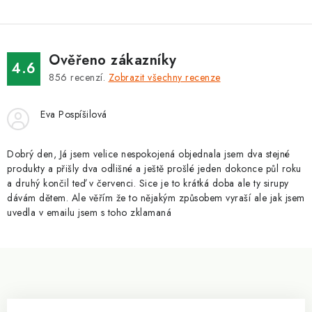
l
á
d
Ověřeno zákazníky
a
4.6
856
recenzí.
Zobrazit všechny recenze
c
í
Eva Pospíšilová
p
r
v
Dobrý den, Já jsem velice nespokojená objednala jsem dva stejné
produkty a přišly dva odlišné a ještě prošlé jeden dokonce půl roku
k
a druhý končil teď v červenci. Sice je to krátká doba ale ty sirupy
y
dávám dětem. Ale věřím že to nějakým způsobem vyraší ale jak jsem
v
uvedla v emailu jsem s toho zklamaná
ý
p
Z
i
á
s
p
u