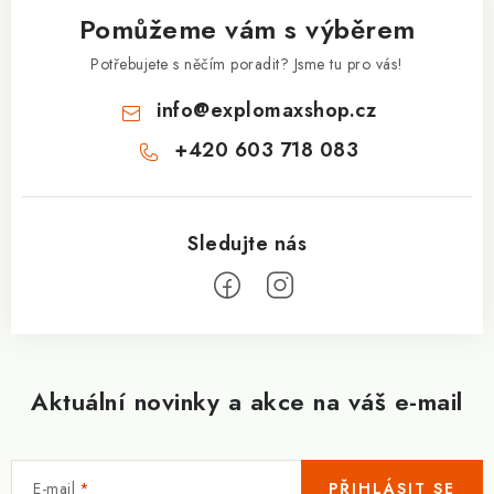
a
Pomůžeme vám s výběrem
t
í
Potřebujete s něčím poradit? Jsme tu pro vás!
info
@
explomaxshop.cz
+420 603 718 083
Aktuální novinky a akce na váš e-mail
E-mail
PŘIHLÁSIT SE