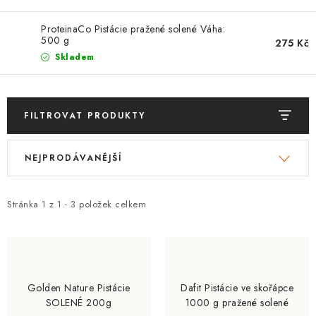
ZNAČKY
ProteinaCo Pistácie pražené solené Váha:
500 g
Kontakty
Slovník pojmů
Obchodní podmínky
275 Kč
Skladem
Podmínky ochrany osobních údajů
Doprava a platba
Slevový systém
Vše o nákupu
FILTROVAT PRODUKTY
V
Ř
NEJPRODÁVANĚJŠÍ
ý
a
p
z
i
e
Stránka
1
z
1
-
3
položek celkem
s
n
p
í
r
p
o
r
Golden Nature Pistácie
Dafit Pistácie ve skořápce
d
o
SOLENÉ 200g
1000 g pražené solené