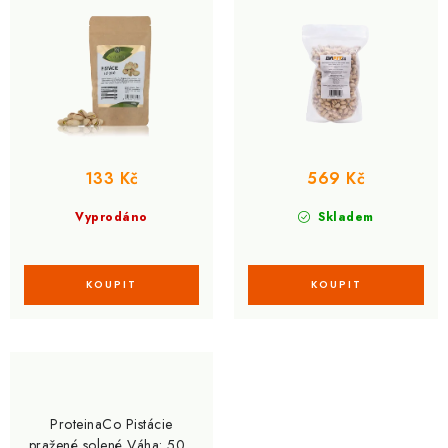
u
d
k
u
t
k
ů
t
ů
133 Kč
569 Kč
Vyprodáno
Skladem
ProteinaCo Pistácie
pražené solené Váha: 500