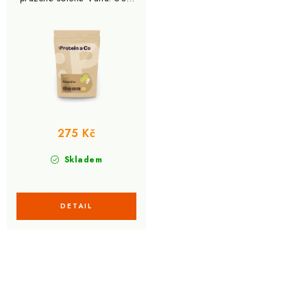
g
275 Kč
Skladem
O
v