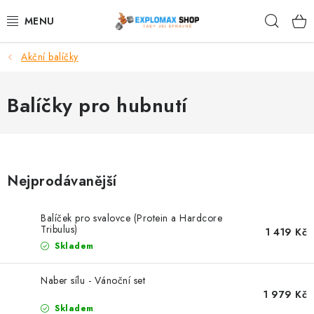
Přejít
Hleda
na
obsah
Akční balíčky
%AKCE
NOVINKY
Balíčky pro hubnutí
SPORTOVNÍ VÝŽIVA
ZDRAVÉ POTRAVINY
Nejprodávanější
SPORTOVNÍ VYBAVENÍ
Balíček pro svalovce (Protein a Hardcore
Tribulus)
1 419 Kč
KRÁSA A WELLNESS
Skladem
🧬 DLOUHOVĚKOST
Naber sílu - Vánoční set
1 979 Kč
Skladem