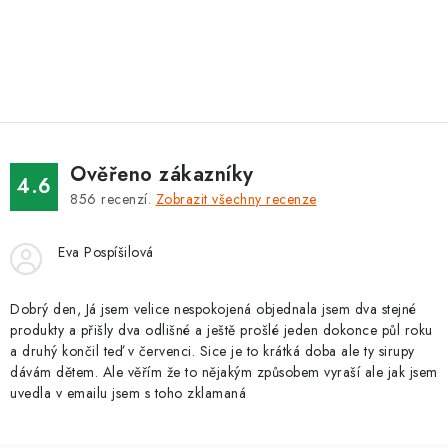
O
v
l
á
d
Ověřeno zákazníky
a
4.6
856
recenzí.
Zobrazit všechny recenze
c
í
Eva Pospíšilová
p
r
v
Dobrý den, Já jsem velice nespokojená objednala jsem dva stejné
produkty a přišly dva odlišné a ještě prošlé jeden dokonce půl roku
k
a druhý končil teď v červenci. Sice je to krátká doba ale ty sirupy
y
dávám dětem. Ale věřím že to nějakým způsobem vyraší ale jak jsem
v
uvedla v emailu jsem s toho zklamaná
ý
p