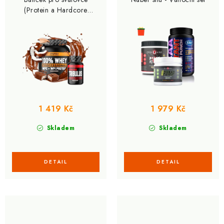
d
o
(Protein a Hardcore
Tribulus)
u
d
k
u
t
k
ů
t
ů
1 419 Kč
1 979 Kč
Skladem
Skladem