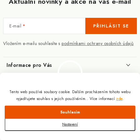
Aktuální novinky a akce na váš e-mail
E-mail
PŘIHLÁSIT SE
Vložením e-mailu souhlasíte s
podmínkami ochrany osobních údajů
Informace pro Vás
Kontakty
Blog
Slovník pojmů
Tento web používá soubory cookie. Dalším procházením tohoto webu
Berberin - co je zač?
Facebook
vyjadřujete souhlas s jejich používáním.. Více informací
zde
.
10.3.2025
Obchodní podmínky
Odmítnout
Souhlasím
Doplňky výživy pro sportovce a kulturisty |
Podmínky ochrany osobních údajů
Proč a jak užívat kreatin?
Copyright 2026
Doplňky výživy pro sportovce a kulturisty | ExplomaxShop.cz
.
ExplomaxShop.cz
9.12.2024
Všechna práva vyhrazena.
Upravit nastavení cookies
Nastavení
Doprava a platba
Vytvořil Shoptet
CBD kapky prémiové kvality
Slevový systém