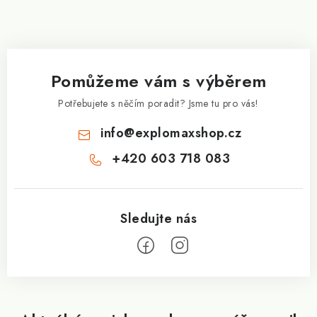
Z
i
á
s
p
u
a
Pomůžeme vám s výběrem
t
í
Potřebujete s něčím poradit? Jsme tu pro vás!
info
@
explomaxshop.cz
+420 603 718 083