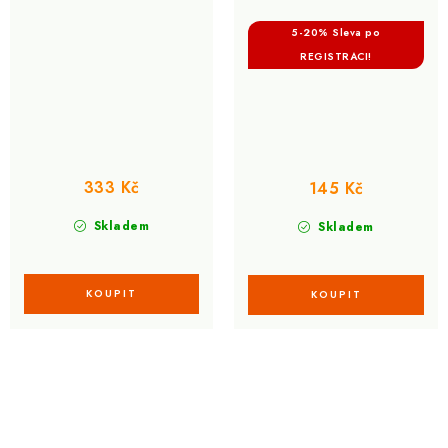
5-20% Sleva po
REGISTRACI!
333 Kč
145 Kč
Skladem
Skladem
O
v