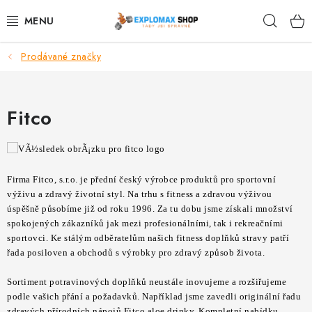
Přejít
Hleda
na
obsah
Prodávané značky
%AKCE
NOVINKY
Fitco
SPORTOVNÍ VÝŽIVA
ZDRAVÉ POTRAVINY
Firma Fitco, s.r.o. je přední český výrobce produktů pro sportovní
výživu a zdravý životní styl. Na trhu s fitness a zdravou výživou
SPORTOVNÍ VYBAVENÍ
úspěšně působíme již od roku 1996. Za tu dobu jsme získali množství
spokojených zákazníků jak mezi profesionálními, tak i rekreačními
sportovci. Ke stálým odběratelům našich fitness doplňků stravy patří
KRÁSA A WELLNESS
řada posiloven a obchodů s výrobky pro zdravý způsob života.
🧬 DLOUHOVĚKOST
Sortiment potravinových doplňků neustále inovujeme a rozšiřujeme
podle vašich přání a požadavků. Například jsme zavedli originální řadu
zdravých přírodních nápojů Fitco aloe drinky. Kompletní nabídku