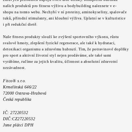
ZNAČKY
našich produktů pro fitness výživu a bodybuilding naleznete v
e-
shopu
na tomto webu. Nechybí v ní proteiny, aminokyseliny, spalovače
Kontakty
Slovník pojmů
Obchodní podmínky
tuků, přírodní stimulanty, ani kloubní výživa. Uplatní se v kulturistice
i při redukční dietě.
Podmínky ochrany osobních údajů
Doprava a platba
Slevový systém
Vše o nákupu
Naše fitness produkty slouží ke zvýšení sportovního výkonu, růstu
svalové hmoty, zlepšení fyzické regenerace, ale také k hydrataci,
detoxikaci organismu a zdravému hubnutí. Tím, že potravinové doplňky
pro sport a aktivní životní styl nejen prodáváme, ale také sami
vyrábíme, ručíme za jejich kvalitu, účinnost a absolutní zdravotní
nezávadnost.
Fitco® s.r.o.
Krmelínská 646/22
72000 Ostrava-Hrabová
Česká republika
IČ: 27220532
DIČ:CZ27220532
Jsme plátci DPH