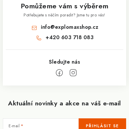
Pomůžeme vám s výběrem
t
í
Potřebujete s něčím poradit? Jsme tu pro vás!
info
@
explomaxshop.cz
+420 603 718 083
Aktuální novinky a akce na váš e-mail
E-mail
PŘIHLÁSIT SE