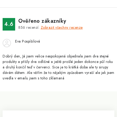
l
á
d
Ověřeno zákazníky
a
4.6
856
recenzí.
Zobrazit všechny recenze
c
í
Eva Pospíšilová
p
r
v
Dobrý den, Já jsem velice nespokojená objednala jsem dva stejné
produkty a přišly dva odlišné a ještě prošlé jeden dokonce půl roku
k
a druhý končil teď v červenci. Sice je to krátká doba ale ty sirupy
y
dávám dětem. Ale věřím že to nějakým způsobem vyraší ale jak jsem
v
uvedla v emailu jsem s toho zklamaná
ý
p
Z
i
á
s
p
u
a