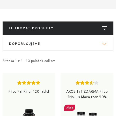
FILTROVAT PRODUKTY
V
Ř
DOPORUČUJEME
ý
a
p
z
i
e
Stránka
1
z
1
-
10
položek celkem
s
n
p
í
r
p
o
r
Fitco Fat Killer 120 tablet
AKCE 1+1 ZDARMA Fitco
d
o
Tribulus Maca root 90%
saponins 90 kapslí
u
d
Akce
k
u