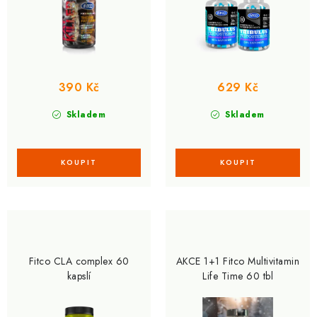
t
k
ů
t
ů
390 Kč
629 Kč
Skladem
Skladem
Fitco CLA complex 60
AKCE 1+1 Fitco Multivitamin
kapslí
Life Time 60 tbl