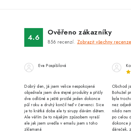
á
d
a
Ověřeno zákazníky
c
4.6
856
recenzí.
Zobrazit všechny recenz
í
p
r
Eva Pospíšilová
Ko
v
k
Dobrý den, Já jsem velice nespokojená
Obchod jse
y
objednala jsem dva stejné produkty a přišly
Bohužel pr
dva odlišné a ještě prošlé jeden dokonce
byla troch
v
půl roku a druhý končil teď v červenci. Sice
nez odjed
je to krátká doba ale ty sirupy dávám dětem.
nikdo nem
ý
Ale věřím že to nějakým způsobem vyraší
po celou 
p
ale jak jsem uvedla v emailu jsem s toho
dokonce j
zklamaná
dáreček, z