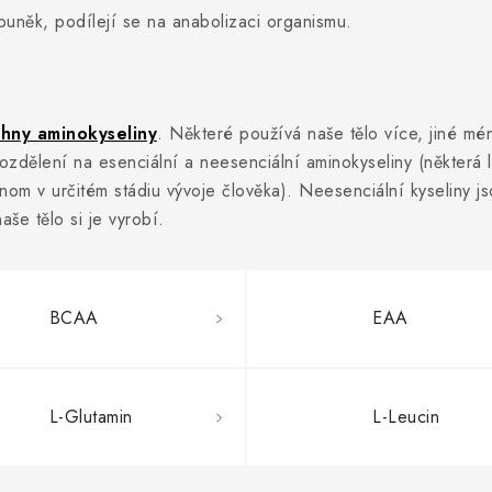
 buněk, podílejí se na anabolizaci organismu.
hny aminokyseliny
. Některé používá naše tělo více, jiné mé
ozdělení na esenciální a neesenciální aminokyseliny (některá li
enom v určitém stádiu vývoje člověka). Neesenciální kyseliny j
aše tělo si je vyrobí.
BCAA
EAA
L-Glutamin
L-Leucin