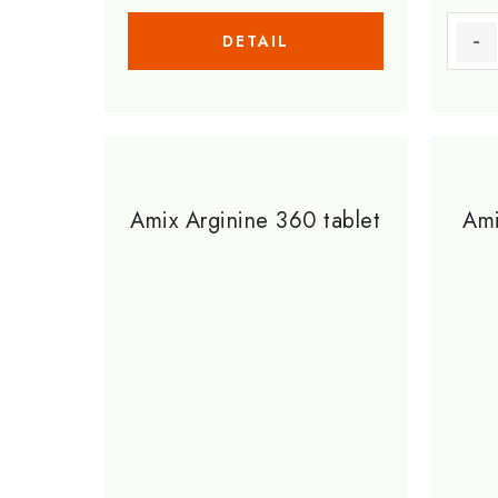
t
ů
ů
Amix Arginine 360 tablet
Am