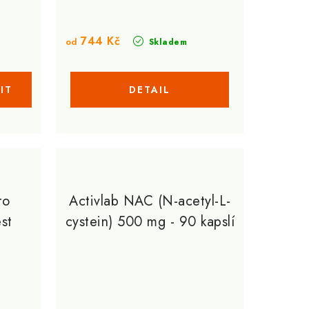
744 Kč
od
Skladem
ro
Activlab NAC (N-acetyl-L-
st
cystein) 500 mg - 90 kapslí