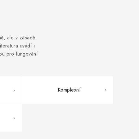
ně, ale v zásadě
teratura uvádí i
sou pro fungování
Komplexní