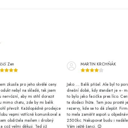
á
n
k
o
v
e
á
n
í
čičí Zen
MARTIN KRCHŇÁK
m zkusila pro jeho skvělé ceny.
Jako .... Balik přišel. Ale byl to po
odukt nebyl na skladě, tak jsem
dnešní době, kdy standart je +- m
u nervózní, aby mi stihl dorazit
to bylo jako facička pres líco. Cen
u mimo chatu, zde by mi balik
ta dodaci lhůta. Tam jsou prostě j
ohl převzít. Každopádně prodejce
rezervy, kde se to dá zlepšit. Firm
dobu vepmi vstřícně komunikoval a
to mela zaměřit aspoň u objednáv
sem obdržela mailem i drobný
2500kc. Nakupovat budu i nadál
a což velmi děkuji. Ted již
Vám ještě šanci. 😉