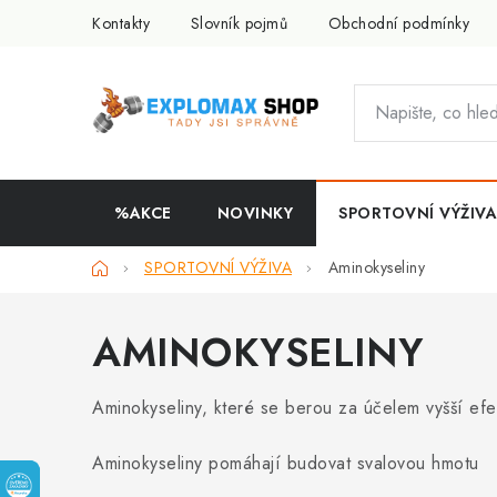
Přejít
Kontakty
Slovník pojmů
Obchodní podmínky
na
obsah
%AKCE
NOVINKY
SPORTOVNÍ VÝŽIVA
Domů
SPORTOVNÍ VÝŽIVA
Aminokyseliny
AMINOKYSELINY
Aminokyseliny, které se berou za účelem vyšší efekt
Aminokyseliny pomáhají budovat svalovou hmotu