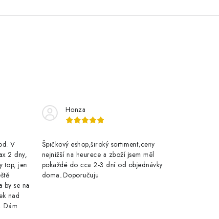
Honza
rod. V
Špičkový eshop,široký sortiment,ceny
ax 2 dny,
nejnižší na heurece a zboží jsem měl
y top, jen
pokaždé do cca 2-3 dní od objednávky
eště
doma..Doporučuju
a by se na
ek nad
e. Dám