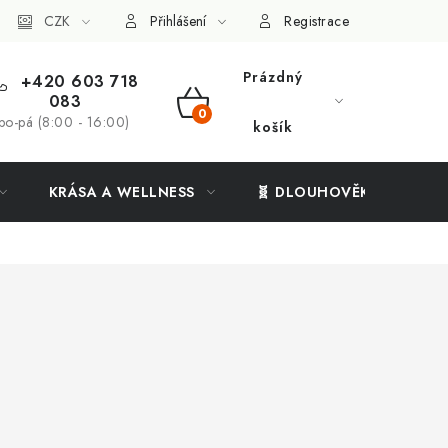
ý systém
CZK
Vše o nákupu
Přihlášení
Registrace
Prázdný
+420 603 718
083
NÁKUPNÍ
po-pá (8:00 - 16:00)
košík
KOŠÍK
KRÁSA A WELLNESS
🧬 DLOUHOVĚKOST