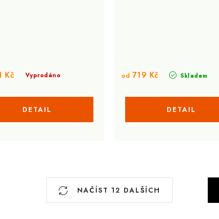
 Kč
719 Kč
Vyprodáno
od
Skladem
S
NAČÍST 12 DALŠÍCH
t
r