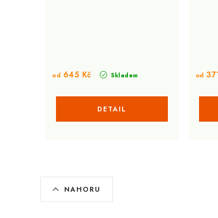
645 Kč
371
od
od
Skladem
O
NAHORU
v
l