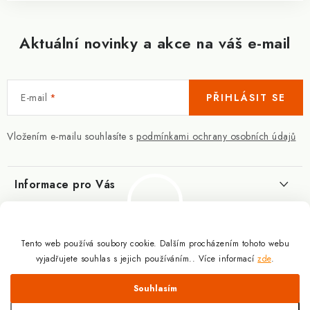
Aktuální novinky a akce na váš e-mail
E-mail
PŘIHLÁSIT SE
Vložením e-mailu souhlasíte s
podmínkami ochrany osobních údajů
Informace pro Vás
Kontakty
Blog
Slovník pojmů
Tento web používá soubory cookie. Dalším procházením tohoto webu
Berberin - co je zač?
Facebook
vyjadřujete souhlas s jejich používáním.. Více informací
zde
.
10.3.2025
Obchodní podmínky
Odmítnout
Souhlasím
Podmínky ochrany osobních údajů
Proč a jak užívat kreatin?
Copyright 2026
Doplňky výživy pro sportovce a kulturisty | ExplomaxShop.cz
.
9.12.2024