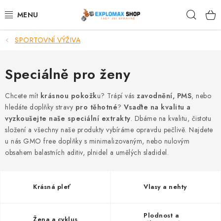
Přejít
Hleda
na
obsah
SPORTOVNÍ VÝŽIVA
%AKCE
NOVINKY
Speciálně pro ženy
SPORTOVNÍ VÝŽIVA
Chcete mít
krásnou pokožk
u? Trápí vás
zavodnění, PMS
, nebo
hledáte doplňky stravy
pro těhotné
?
Vsaďte na kvalitu a
vyzkoušejte naše speciální extrakty
. Dbáme na kvalitu, čistotu
ZDRAVÉ POTRAVINY
složení a všechny naše produkty vybíráme opravdu pečlivě. Najdete
u nás GMO free doplňky s minimalizovaným, nebo nulovým
SPORTOVNÍ VYBAVENÍ
obsahem balastních aditiv, plnidel a umělých sladidel.
KRÁSA A WELLNESS
Krásná pleť
Vlasy a nehty
🧬 DLOUHOVĚKOST
Plodnost a
Žena a cyklus