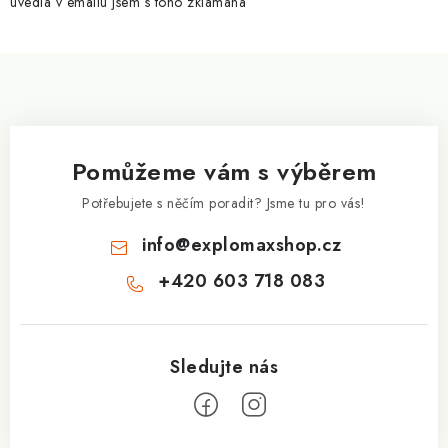
uvedla v emailu jsem s toho zklamaná
Z
á
p
a
Pomůžeme vám s výběrem
t
í
Potřebujete s něčím poradit? Jsme tu pro vás!
info
@
explomaxshop.cz
+420 603 718 083