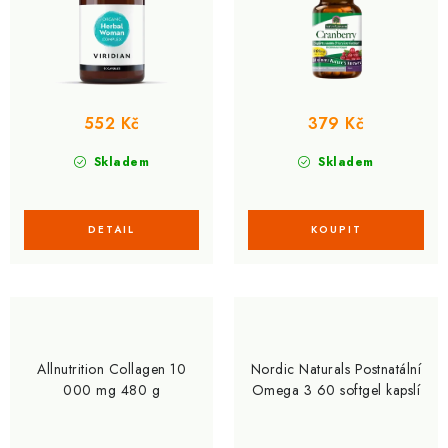
t
k
ů
t
ů
552 Kč
379 Kč
Skladem
Skladem
Allnutrition Collagen 10
Nordic Naturals Postnatální
000 mg 480 g
Omega 3 60 softgel kapslí