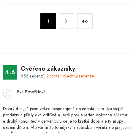
l
á
S
d
1
46
t
a
r
c
á
n
í
k
p
o
r
v
v
Ověřeno zákazníky
4.6
á
k
856
recenzí.
Zobrazit všechny recenze
n
y
í
v
Eva Pospíšilová
ý
p
Dobrý den, Já jsem velice nespokojená objednala jsem dva stejné
i
produkty a přišly dva odlišné a ještě prošlé jeden dokonce půl roku
a druhý končil teď v červenci. Sice je to krátká doba ale ty sirupy
s
dávám dětem. Ale věřím že to nějakým způsobem vyraší ale jak jsem
u