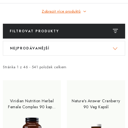
Zobrazit více produktů
FILTROVAT PRODUKTY
V
Ř
NEJPRODÁVANĚJŠÍ
ý
a
p
z
i
e
Stránka
1
z
46
-
541
položek celkem
s
n
p
í
r
p
o
r
Viridian Nutrition Herbal
Nature's Answer Cranberry
d
o
Female Complex 90 kapslí
90 Veg Kapslí
Organic
u
d
k
u