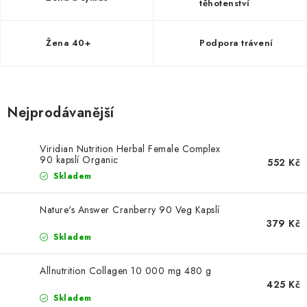
ZNAČKY
těhotenství
Kontakty
Slovník pojmů
Obchodní podmínky
Žena 40+
Podpora trávení
Podmínky ochrany osobních údajů
Doprava a platba
Slevový systém
Vše o nákupu
Nejprodávanější
Viridian Nutrition Herbal Female Complex
90 kapslí Organic
552 Kč
Skladem
Nature's Answer Cranberry 90 Veg Kapslí
379 Kč
Skladem
Allnutrition Collagen 10 000 mg 480 g
425 Kč
Skladem