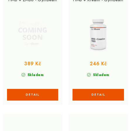
d
o
u
d
k
u
t
k
ů
t
ů
389 Kč
246 Kč
Skladem
Skladem