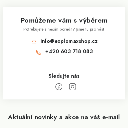
p
a
Pomůžeme vám s výběrem
t
í
Potřebujete s něčím poradit? Jsme tu pro vás!
info
@
explomaxshop.cz
+420 603 718 083
Aktuální novinky a akce na váš e-mail