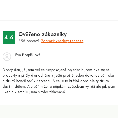
Ověřeno zákazníky
4.6
856
recenzí.
Zobrazit všechny recenze
Eva Pospíšilová
Dobrý den, Já jsem velice nespokojená objednala jsem dva stejné
produkty a přišly dva odlišné a ještě prošlé jeden dokonce půl roku
a druhý končil teď v červenci. Sice je to krátká doba ale ty sirupy
dávám dětem. Ale věřím že to nějakým způsobem vyraší ale jak jsem
uvedla v emailu jsem s toho zklamaná
Z
á