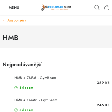
Přejít
Hleda
na
obsah
Anabolizéry
%AKCE
NOVINKY
HMB
SPORTOVNÍ VÝŽIVA
ZDRAVÉ POTRAVINY
Nejprodávanější
SPORTOVNÍ VYBAVENÍ
HMB + ZMB6 - GymBeam
389 Kč
KRÁSA A WELLNESS
Skladem
🧬 DLOUHOVĚKOST
HMB + Kreatin - GymBeam
246 Kč
Skladem