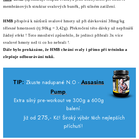
p
membránových struktur svalových buněk, při silném zatížení.
i
s
HMB
přispívá k nárůstů svalové hmoty už při dávkování 38mg/kg
u
tělesné hmotnosti (tj.90kg = 3,42g). Překročení této dávky už nepřináší
žádný efekt ! Toto množství způsobilo, že jedinci přibrali 3x více
svalové hmoty než ti co ho nebrali !.
Dále bylo prokázáno, že HMB chrání svaly i přímo při tréninku a
zlepšuje odbourávání tuků.
TIP:
Assasins
Zkuste nadupané N.O -
Pump
.
Extra silný pre-workout ve 300g a 600g
balení.
275,-
Již od
Kč!
Široký výběr těch nejlepších
příchutí!