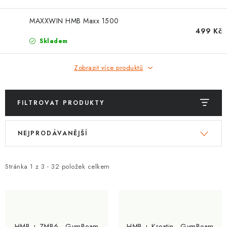
ZNAČKY
MAXXWIN HMB Maxx 1500
Kontakty
Slovník pojmů
Obchodní podmínky
499 Kč
Skladem
Podmínky ochrany osobních údajů
Doprava a platba
Slevový systém
Vše o nákupu
Zobrazit více produktů
FILTROVAT PRODUKTY
V
Ř
NEJPRODÁVANĚJŠÍ
ý
a
p
z
i
e
Stránka
1
z
3
-
32
položek celkem
s
n
p
í
r
p
o
r
HMB + ZMB6 - GymBeam
HMB + Kreatin - GymBeam