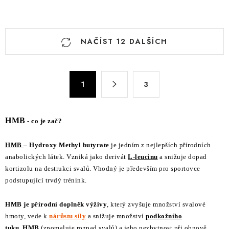
O
NAČÍST 12 DALŠÍCH
v
l
á
S
d
1
3
t
a
r
c
á
HMB
- co je zač?
n
í
k
p
HMB
– Hydroxy Methyl butyrate
je jedním z nejlepších přírodních
o
r
anabolických látek. Vzniká jako derivát
L-leucinu
a snižuje dopad
v
v
kortizolu na destrukci svalů. Vhodný je především pro sportovce
á
k
podstupující trvdý trénink.
n
y
í
v
HMB je přírodní doplněk výživy
, který zvyšuje množství svalové
ý
hmoty, vede k
nárůstu síly
a snižuje množství
podkožního
tuku
.
HMB
(zpomaluje rozpad svalů) a jeho nezbytnost při obnově