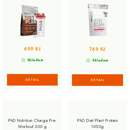
u
d
k
u
t
k
ů
t
ů
699 Kč
769 Kč
Skladem
Skladem
PhD Nutrition Charge Pre-
PhD Diet Plant Protein
Workout 300 g
1000g