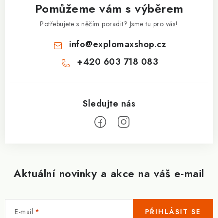
Pomůžeme vám s výběrem
t
í
Potřebujete s něčím poradit? Jsme tu pro vás!
info
@
explomaxshop.cz
+420 603 718 083
Aktuální novinky a akce na váš e-mail
E-mail
PŘIHLÁSIT SE