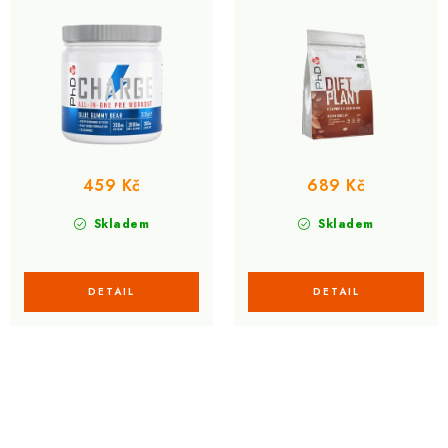
459 Kč
689 Kč
Skladem
Skladem
O
v