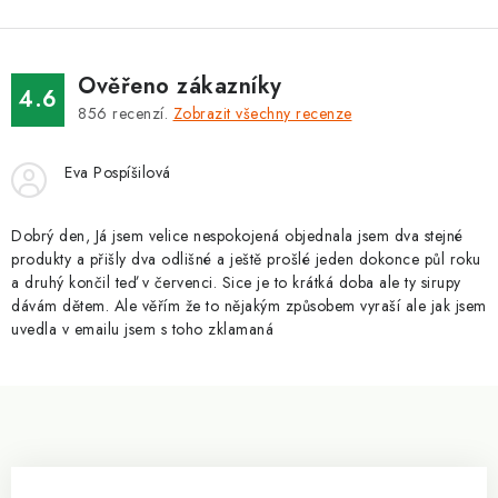
l
á
d
Ověřeno zákazníky
a
4.6
856
recenzí.
Zobrazit všechny recenze
c
í
Eva Pospíšilová
p
r
v
Dobrý den, Já jsem velice nespokojená objednala jsem dva stejné
produkty a přišly dva odlišné a ještě prošlé jeden dokonce půl roku
k
a druhý končil teď v červenci. Sice je to krátká doba ale ty sirupy
y
dávám dětem. Ale věřím že to nějakým způsobem vyraší ale jak jsem
v
uvedla v emailu jsem s toho zklamaná
ý
p
Z
i
á
s
p
u
a