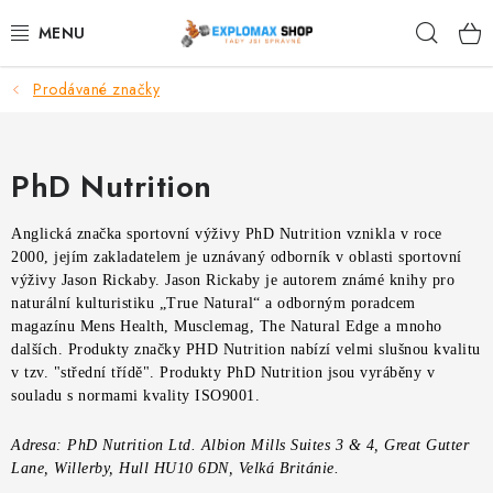
Přejít
Hleda
na
obsah
Prodávané značky
%AKCE
NOVINKY
PhD Nutrition
SPORTOVNÍ VÝŽIVA
Anglická značka sportovní výživy PhD Nutrition vznikla v roce
2000, jejím zakladatelem je uznávaný odborník v oblasti sportovní
ZDRAVÉ POTRAVINY
výživy Jason Rickaby. Jason Rickaby je autorem známé knihy pro
naturální kulturistiku „True Natural“ a odborným poradcem
SPORTOVNÍ VYBAVENÍ
magazínu Mens Health, Musclemag, The Natural Edge a mnoho
dalších. Produkty značky PHD Nutrition nabízí velmi slušnou kvalitu
v tzv. "střední třídě". Produkty PhD Nutrition jsou vyráběny v
KRÁSA A WELLNESS
souladu s normami kvality ISO9001.
🧬 DLOUHOVĚKOST
Adresa: PhD Nutrition Ltd. Albion Mills Suites 3 & 4, Great Gutter
Lane, Willerby, Hull HU10 6DN, Velká Británie.