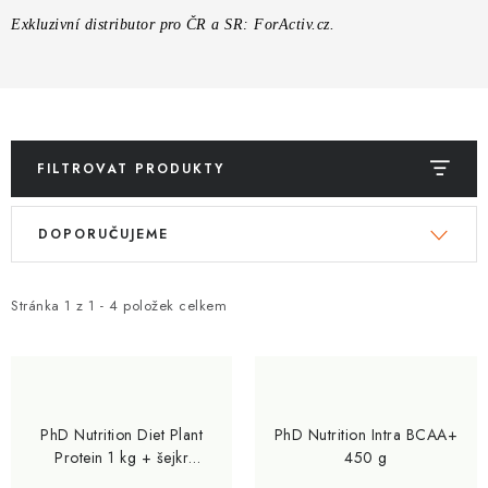
ZNAČKY
Exkluzivní distributor pro ČR a SR: ForActiv.cz.
Kontakty
Slovník pojmů
Obchodní podmínky
Podmínky ochrany osobních údajů
Doprava a platba
Slevový systém
Vše o nákupu
FILTROVAT PRODUKTY
V
Ř
DOPORUČUJEME
ý
a
p
z
i
e
Stránka
1
z
1
-
4
položek celkem
s
n
p
í
r
p
o
r
PhD Nutrition Diet Plant
PhD Nutrition Intra BCAA+
d
o
Protein 1 kg + šejkr
450 g
ZDARMA