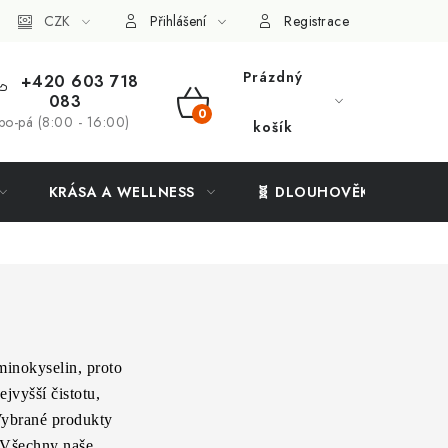
ý systém
CZK
Vše o nákupu
Přihlášení
Registrace
Prázdný
+420 603 718
083
NÁKUPNÍ
po-pá (8:00 - 16:00)
košík
KOŠÍK
KRÁSA A WELLNESS
🧬 DLOUHOVĚKOST
minokyselin, proto
jvyšší čistotu,
 Vybrané produkty
. Všechny naše