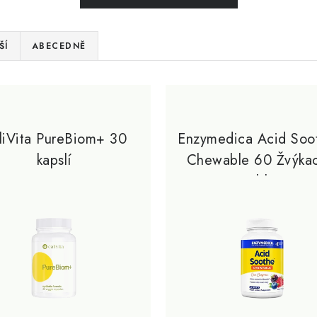
ŠÍ
ABECEDNĚ
liVita PureBiom+ 30
Enzymedica Acid So
kapslí
Chewable 60 Žvýkac
tablet