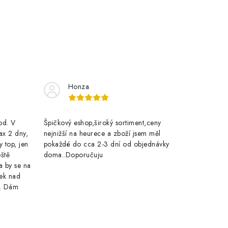
Honza
rod. V
Špičkový eshop,široký sortiment,ceny
ax 2 dny,
nejnižší na heurece a zboží jsem měl
y top, jen
pokaždé do cca 2-3 dní od objednávky
eště
doma..Doporučuju
a by se na
ek nad
e. Dám