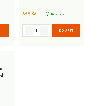
399 Kč
Skladem
au
lí