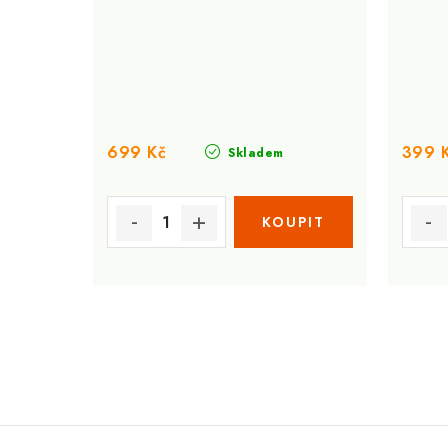
699 Kč
399 
Skladem
O
v
l