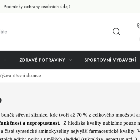
Podmínky ochrany osobních údajů
Doprava a platba
Slevov
ZDRAVÉ POTRAVINY
SPORTOVNÍ VYBAVENÍ
Výživa střevní sliznice
e
 buněk střevní sliznice,
kde tvoří až 70 % z celkového množství a
 funkčnost a nepropustnost.
Z hlediska kvality nabízíme pouze ne
a čisté syntetické aminokyseliny nejvyšší farmaceutické kvality.
ních aditiv, pojiv a umělých sladidel (sukralóza, aspartam atd..)