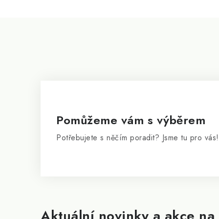
i
s
Z
u
á
p
a
t
í
Pomůžeme vám s výběrem
Potřebujete s něčím poradit? Jsme tu pro vás!
Aktuální novinky a akce na 