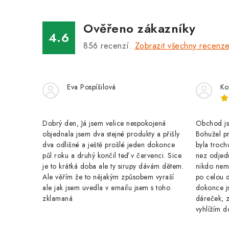
á
Ověřeno zákazníky
d
4.6
a
856
recenzí.
Zobrazit všechny recenz
c
í
Eva Pospíšilová
Ko
p
r
Dobrý den, Já jsem velice nespokojená
Obchod jse
v
objednala jsem dva stejné produkty a přišly
Bohužel pr
k
dva odlišné a ještě prošlé jeden dokonce
byla troch
půl roku a druhý končil teď v červenci. Sice
nez odjed
y
je to krátká doba ale ty sirupy dávám dětem.
nikdo nem
Ale věřím že to nějakým způsobem vyraší
po celou 
v
ale jak jsem uvedla v emailu jsem s toho
dokonce j
ý
zklamaná
dáreček, z
vyhlížím d
p