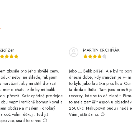
e
čičí Zen
MARTIN KRCHŇÁK
m zkusila pro jeho skvělé ceny.
Jako .... Balik přišel. Ale byl to po
odukt nebyl na skladě, tak jsem
dnešní době, kdy standart je +- m
u nervózní, aby mi stihl dorazit
to bylo jako facička pres líco. Cen
u mimo chatu, zde by mi balik
ta dodaci lhůta. Tam jsou prostě j
ohl převzít. Každopádně prodejce
rezervy, kde se to dá zlepšit. Firm
dobu vepmi vstřícně komunikoval a
to mela zaměřit aspoň u objednáv
sem obdržela mailem i drobný
2500kc. Nakupovat budu i nadál
a což velmi děkuji. Ted již
Vám ještě šanci. 😉
opravce, snad to stihne 🙂