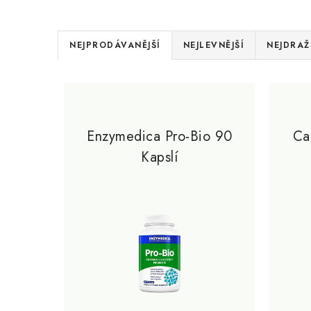
Ř
NEJPRODÁVANĚJŠÍ
NEJLEVNĚJŠÍ
NEJDRAŽ
a
V
z
ý
e
p
Enzymedica Pro-Bio 90
Ca
n
Kapslí
i
í
s
p
p
r
r
o
o
d
d
u