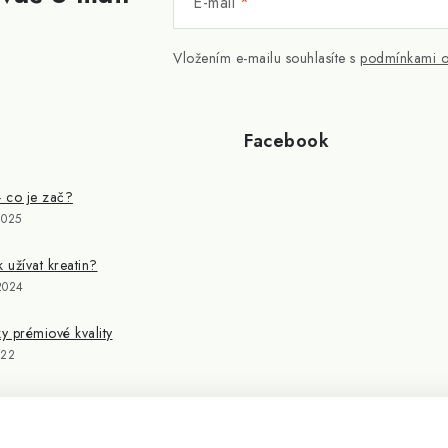
E-mail
Vložením e-mailu souhlasíte s
podmínkami o
Facebook
- co je zač?
2025
k užívat kreatin?
2024
 prémiové kvality
022