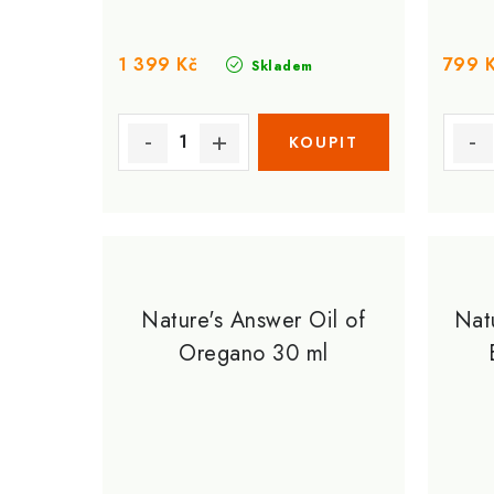
u
k
k
t
1 399 Kč
799 
Skladem
t
ů
ů
Nature's Answer Oil of
Nat
Oregano 30 ml