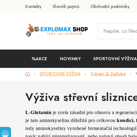
Přejít
Kontakty
Slovník pojmů
Obchodní podmínky
na
obsah
%AKCE
NOVINKY
SPORTOVNÍ VÝŽIVA
Domů
SPORTOVNÍ VÝŽIVA
Trávení & Zažívání
Výživa střevní sliznic
L-Glutamin
je zcela zásadní pro obnovu a regeneraci
je tato aminokyselina důležitá pro celkovou
kondici,
tedy aminokyseliny vyrobené fermentační technologií 
navíc nabízí minimalizovaný, nebo nulový obsah balast