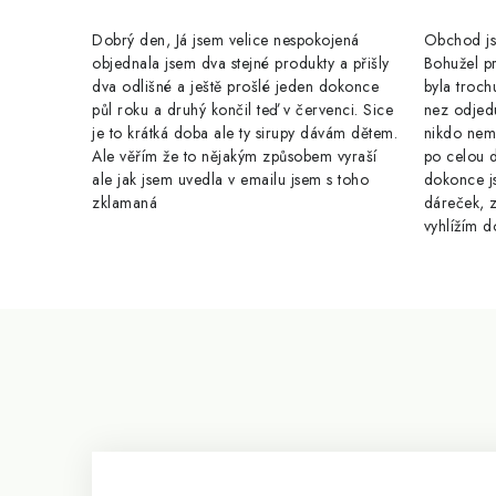
v
k
Dobrý den, Já jsem velice nespokojená
Obchod jse
y
objednala jsem dva stejné produkty a přišly
Bohužel pr
dva odlišné a ještě prošlé jeden dokonce
byla troch
v
půl roku a druhý končil teď v červenci. Sice
nez odjed
je to krátká doba ale ty sirupy dávám dětem.
nikdo nem
ý
Ale věřím že to nějakým způsobem vyraší
po celou 
p
ale jak jsem uvedla v emailu jsem s toho
dokonce j
zklamaná
dáreček, z
i
vyhlížím d
s
u
Z
á
p
a