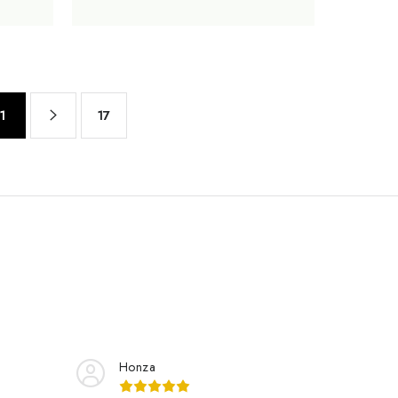
1
17
Honza