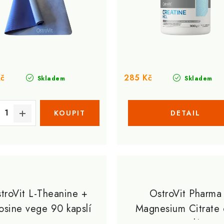
Kč
285 Kč
Skladem
Skladem
troVit L-Theanine +
OstroVit Pharma
osine vege 90 kapslí
Magnesium Citrate
Kapslí