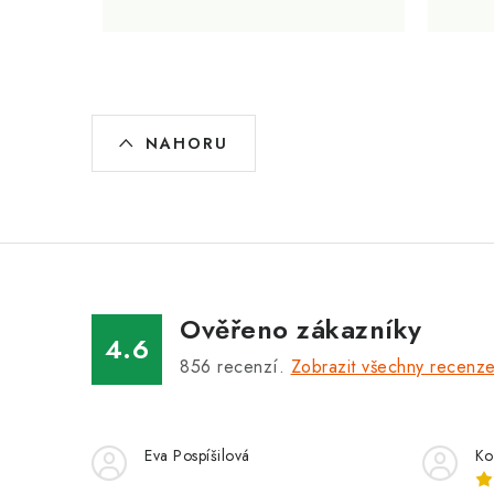
O
NAHORU
v
l
á
d
a
Ověřeno zákazníky
c
4.6
856
recenzí.
Zobrazit všechny recenz
í
p
r
Eva Pospíšilová
Ko