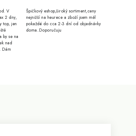
rod. V
Špičkový eshop,široký sortiment,ceny
ax 2 dny,
nejnižší na heurece a zboží jsem měl
y top, jen
pokaždé do cca 2-3 dní od objednávky
eště
doma..Doporučuju
a by se na
ek nad
e. Dám