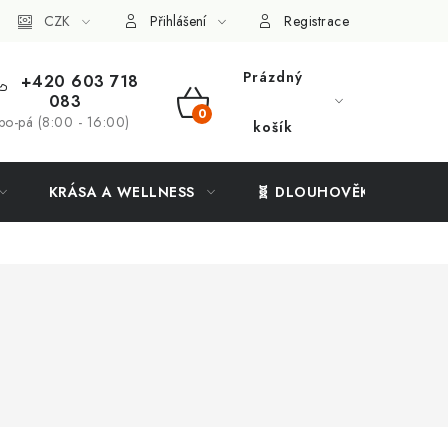
ý systém
CZK
Vše o nákupu
Přihlášení
Registrace
Prázdný
+420 603 718
083
NÁKUPNÍ
po-pá (8:00 - 16:00)
košík
KOŠÍK
KRÁSA A WELLNESS
🧬 DLOUHOVĚKOST