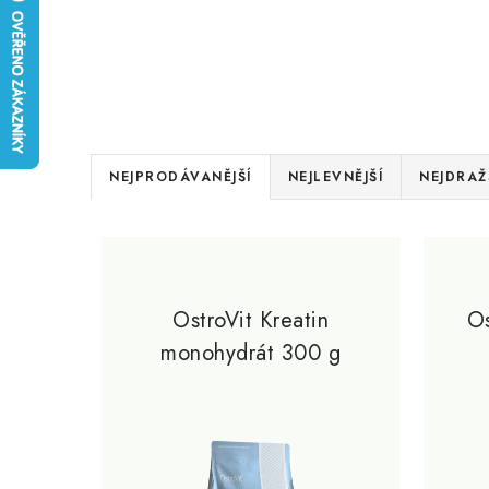
Ř
NEJPRODÁVANĚJŠÍ
NEJLEVNĚJŠÍ
NEJDRAŽ
a
V
z
ý
e
p
OstroVit Kreatin
Os
n
monohydrát 300 g
i
í
s
p
p
r