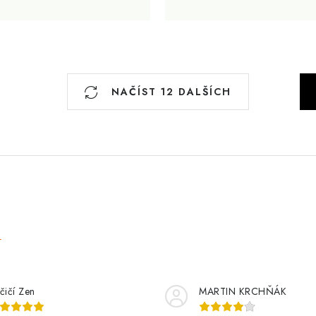
S
NAČÍST 12 DALŠÍCH
t
r
á
n
k
o
v
e
á
n
í
čičí Zen
MARTIN KRCHŇÁK