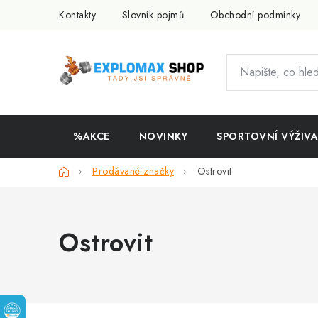
Přejít
Kontakty
Slovník pojmů
Obchodní podmínky
na
obsah
%AKCE
NOVINKY
SPORTOVNÍ VÝŽIVA
Domů
Prodávané značky
Ostrovit
Ostrovit