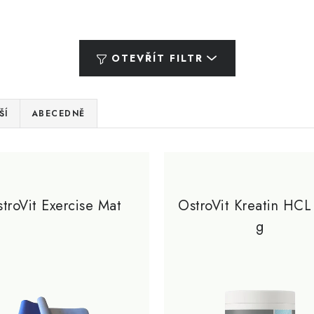
OTEVŘÍT FILTR
ŠÍ
ABECEDNĚ
troVit Exercise Mat
OstroVit Kreatin HC
g