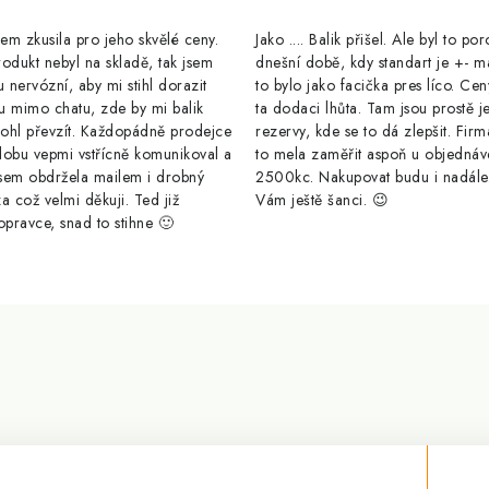
m zkusila pro jeho skvělé ceny.
Jako .... Balik přišel. Ale byl to po
odukt nebyl na skladě, tak jsem
dnešní době, kdy standart je +- m
u nervózní, aby mi stihl dorazit
to bylo jako facička pres líco. Cen
u mimo chatu, zde by mi balik
ta dodaci lhůta. Tam jsou prostě j
ohl převzít. Každopádně prodejce
rezervy, kde se to dá zlepšit. Firm
dobu vepmi vstřícně komunikoval a
to mela zaměřit aspoň u objednáv
sem obdržela mailem i drobný
2500kc. Nakupovat budu i nadál
a což velmi děkuji. Ted již
Vám ještě šanci. 😉
opravce, snad to stihne 🙂