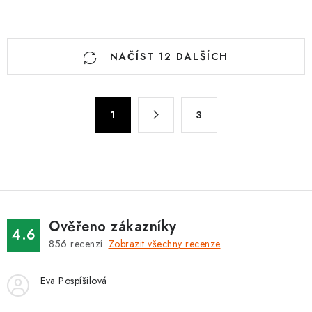
O
NAČÍST 12 DALŠÍCH
v
l
á
S
d
1
3
t
a
r
c
á
n
í
k
p
o
r
v
v
Ověřeno zákazníky
4.6
á
k
856
recenzí.
Zobrazit všechny recenze
n
y
í
v
Eva Pospíšilová
ý