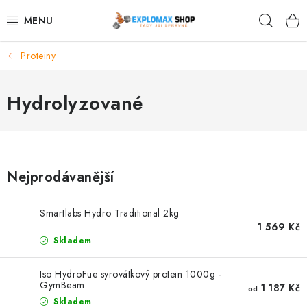
Přejít
Hleda
na
obsah
Proteiny
%AKCE
NOVINKY
Hydrolyzované
SPORTOVNÍ VÝŽIVA
ZDRAVÉ POTRAVINY
Nejprodávanější
SPORTOVNÍ VYBAVENÍ
Smartlabs Hydro Traditional 2kg
1 569 Kč
KRÁSA A WELLNESS
Skladem
🧬 DLOUHOVĚKOST
Iso HydroFue syrovátkový protein 1000g -
GymBeam
1 187 Kč
od
Skladem