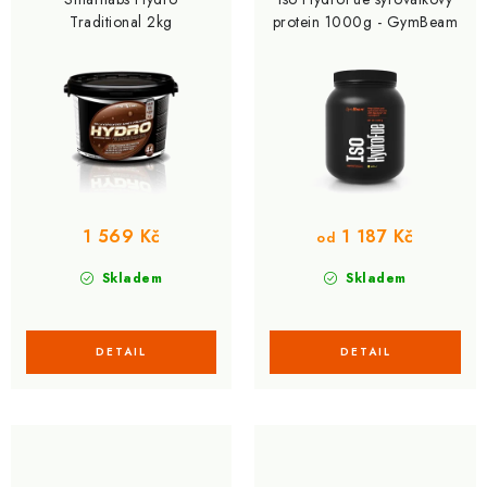
d
o
Traditional 2kg
protein 1000g - GymBeam
u
d
k
u
t
k
ů
t
ů
1 569 Kč
1 187 Kč
od
Skladem
Skladem