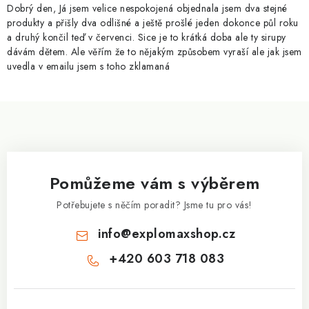
p
Dobrý den, Já jsem velice nespokojená objednala jsem dva stejné
i
produkty a přišly dva odlišné a ještě prošlé jeden dokonce půl roku
a druhý končil teď v červenci. Sice je to krátká doba ale ty sirupy
s
dávám dětem. Ale věřím že to nějakým způsobem vyraší ale jak jsem
u
uvedla v emailu jsem s toho zklamaná
Z
á
p
a
Pomůžeme vám s výběrem
t
í
Potřebujete s něčím poradit? Jsme tu pro vás!
info
@
explomaxshop.cz
+420 603 718 083