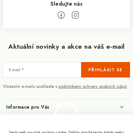
Aktuální novinky a akce na váš e-mail
E-mail
PŘIHLÁSIT SE
Vložením e-mailu souhlasíte s
podmínkami ochrany osobních údajů
Informace pro Vás
Kontakty
Blog
Slovník pojmů
Tento web používá soubory cookie. Dalším procházením tohoto webu