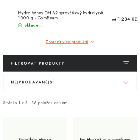
ZNAČKY
Hydro Whey DH 32 syrovátkový hydrolyzát
1000 g - GymBeam
Kontakty
Slovník pojmů
Obchodní podmínky
1 234 Kč
od
Skladem
Podmínky ochrany osobních údajů
Doprava a platba
Slevový systém
Vše o nákupu
Zobrazit více produktů
FILTROVAT PRODUKTY
V
Ř
NEJPRODÁVANĚJŠÍ
ý
a
p
z
i
e
Stránka
1
z
3
-
36
položek celkem
s
n
p
í
r
p
o
r
Smartlabs Hydro
Iso HydroFue syrovátkový