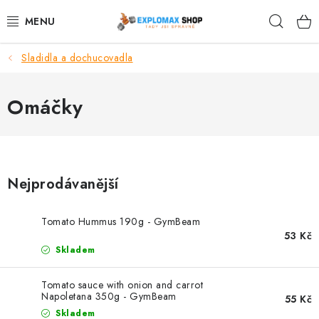
Přejít
Hleda
na
obsah
Sladidla a dochucovadla
%AKCE
NOVINKY
Omáčky
SPORTOVNÍ VÝŽIVA
ZDRAVÉ POTRAVINY
Nejprodávanější
SPORTOVNÍ VYBAVENÍ
Tomato Hummus 190g - GymBeam
53 Kč
KRÁSA A WELLNESS
Skladem
🧬 DLOUHOVĚKOST
Tomato sauce with onion and carrot
Napoletana 350g - GymBeam
55 Kč
Skladem