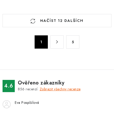
O
NAČÍST 12 DALŠÍCH
v
l
á
S
d
1
5
t
a
r
c
á
n
í
k
p
o
r
v
v
Ověřeno zákazníky
4.6
á
k
856
recenzí.
Zobrazit všechny recenze
n
y
í
v
Eva Pospíšilová
ý