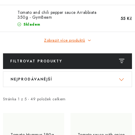
ZNAČKY
Tomato and chili pepper sauce Arrabbiata
350g - GymBeam
Kontakty
Slovník pojmů
Obchodní podmínky
55 Kč
Skladem
Podmínky ochrany osobních údajů
Doprava a platba
Slevový systém
Vše o nákupu
Zobrazit více produktů
FILTROVAT PRODUKTY
V
Ř
NEJPRODÁVANĚJŠÍ
ý
a
p
z
i
e
Stránka
1
z
5
-
49
položek celkem
s
n
p
í
r
p
o
r
Tomato Hummus 190g -
Tomato sauce with onion