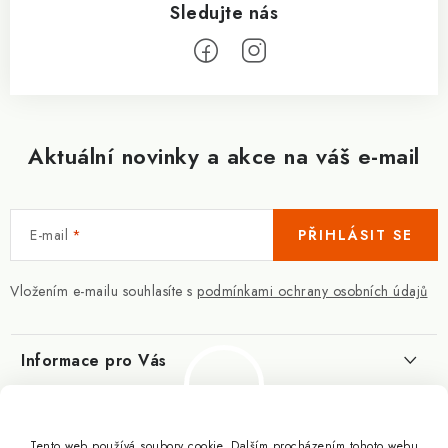
Aktuální novinky a akce na váš e-mail
E-mail
PŘIHLÁSIT SE
Vložením e-mailu souhlasíte s
podmínkami ochrany osobních údajů
Informace pro Vás
Kontakty
Blog
Slovník pojmů
Tento web používá soubory cookie. Dalším procházením tohoto webu