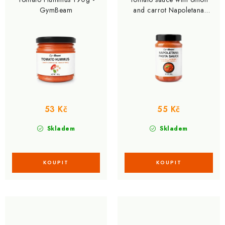
d
o
GymBeam
and carrot Napoletana
350g - GymBeam
u
d
k
u
t
k
ů
t
ů
53 Kč
55 Kč
Skladem
Skladem