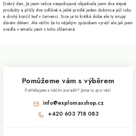
p
Dobrý den, Já jsem velice nespokojená objednala jsem dva stejné
i
produkty a přišly dva odlišné a ještě prošlé jeden dokonce půl roku
a druhý končil teď v červenci. Sice je to krátká doba ale ty sirupy
s
dávám dětem. Ale věřím že to nějakým způsobem vyraší ale jak jsem
u
uvedla v emailu jsem s toho zklamaná
Z
á
p
a
Pomůžeme vám s výběrem
t
í
Potřebujete s něčím poradit? Jsme tu pro vás!
info
@
explomaxshop.cz
+420 603 718 083