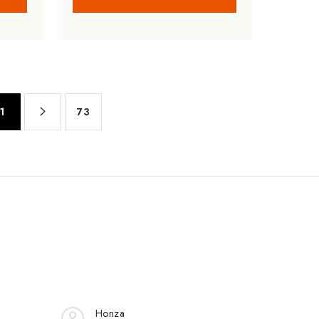
1
73
Honza