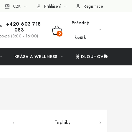
ý systém
CZK
Vše o nákupu
Přihlášení
Registrace
Prázdný
+420 603 718
083
NÁKUPNÍ
po-pá (8:00 - 16:00)
košík
KOŠÍK
KRÁSA A WELLNESS
🧬 DLOUHOVĚKOST
Tepláky