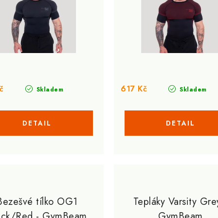
č
617 Kč
Skladem
Skladem
Bezešvé tílko OG1
Tepláky Varsity Gre
ack/Red - GymBeam
GymBeam