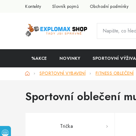
Přejít
Kontakty
Slovník pojmů
Obchodní podmínky
na
obsah
%AKCE
NOVINKY
SPORTOVNÍ VÝŽIVA
Domů
SPORTOVNÍ VYBAVENÍ
FITNESS OBLEČENÍ
Sportovní oblečení m
Trička