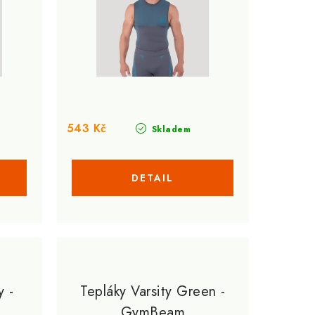
543 Kč
Skladem
y -
Tepláky Varsity Green -
GymBeam