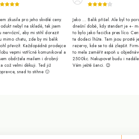
m zkusila pro jeho skvělé ceny.
Jako .... Balik přišel. Ale byl to po
odukt nebyl na skladě, tak jsem
dnešní době, kdy standart je +- m
u nervózní, aby mi stihl dorazit
to bylo jako facička pres líco. Cen
u mimo chatu, zde by mi balik
ta dodaci lhůta. Tam jsou prostě j
ohl převzít. Každopádně prodejce
rezervy, kde se to dá zlepšit. Firm
dobu vepmi vstřícně komunikoval a
to mela zaměřit aspoň u objednáv
sem obdržela mailem i drobný
2500kc. Nakupovat budu i nadál
a což velmi děkuji. Ted již
Vám ještě šanci. 😉
opravce, snad to stihne 🙂