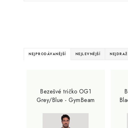
Ř
NEJPRODÁVANĚJŠÍ
NEJLEVNĚJŠÍ
NEJDRAŽ
a
V
z
ý
e
p
Bezešvé tričko OG1
B
n
Grey/Blue - GymBeam
Bl
i
í
s
p
p