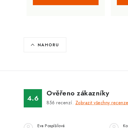
O
NAHORU
v
l
á
d
a
Ověřeno zákazníky
c
4.6
856
recenzí.
Zobrazit všechny recenz
í
p
r
Eva Pospíšilová
Ko