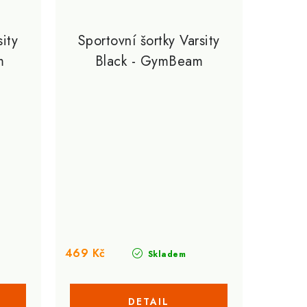
sity
Sportovní šortky Varsity
m
Black - GymBeam
469 Kč
Skladem