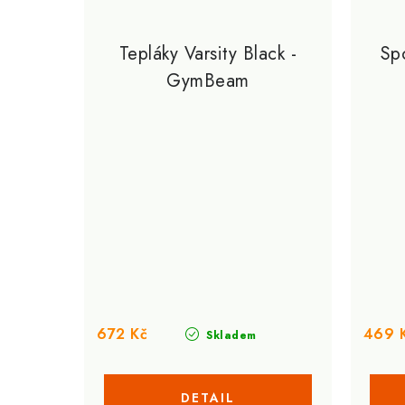
Tepláky Varsity Black -
Spo
GymBeam
672 Kč
469 
Skladem