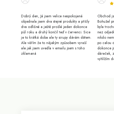
v
k
Dobrý den, Já jsem velice nespokojená
Obchod jse
y
objednala jsem dva stejné produkty a přišly
Bohužel pr
dva odlišné a ještě prošlé jeden dokonce
byla troch
v
půl roku a druhý končil teď v červenci. Sice
nez odjed
je to krátká doba ale ty sirupy dávám dětem.
nikdo nem
ý
Ale věřím že to nějakým způsobem vyraší
po celou 
p
ale jak jsem uvedla v emailu jsem s toho
dokonce j
zklamaná
dáreček, z
i
vyhlížím d
s
u
Z
á
p
a