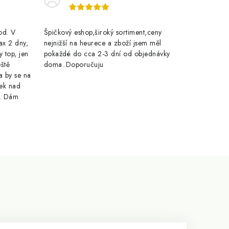
rod. V
Špičkový eshop,široký sortiment,ceny
ax 2 dny,
nejnižší na heurece a zboží jsem měl
y top, jen
pokaždé do cca 2-3 dní od objednávky
eště
doma..Doporučuju
a by se na
ek nad
e. Dám