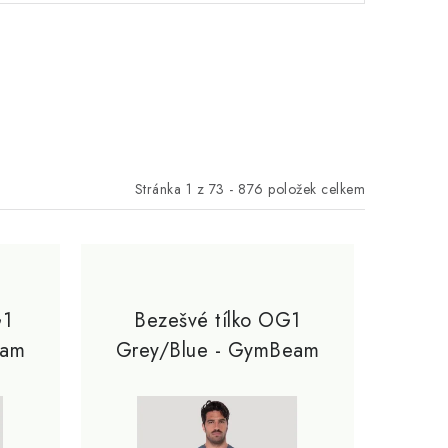
Stránka
1
z
73
-
876
položek celkem
G1
Bezešvé tílko OG1
eam
Grey/Blue - GymBeam