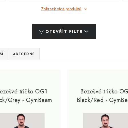
Zobrazit více produktů
OTEVŘÍT FILTR
ŠÍ
ABECEDNĚ
ezešvé tričko OG1
Bezešvé tričko O
ack/Grey - GymBeam
Black/Red - GymB