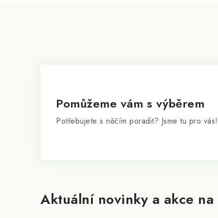
Z
á
p
a
t
í
Pomůžeme vám s výběrem
Potřebujete s něčím poradit? Jsme tu pro vás!
Aktuální novinky a akce na 