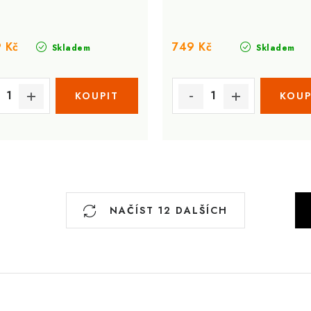
 Kč
749 Kč
Skladem
Skladem
S
NAČÍST 12 DALŠÍCH
t
r
á
n
k