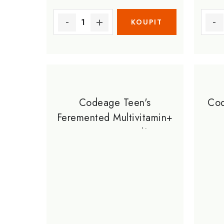
Codeage Teen's
Cod
Feremented Multivitamin+
60 Veg Kapslí