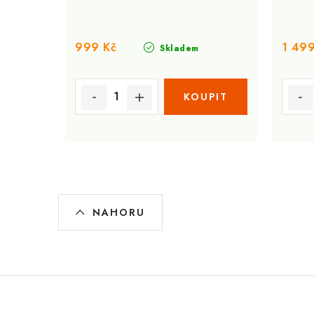
999 Kč
1 499
Skladem
O
NAHORU
v
l
á
d