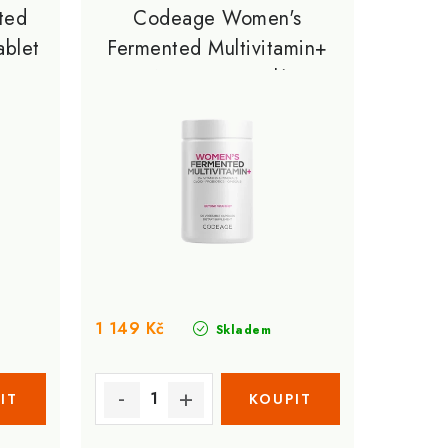
ted
Codeage Women's
ablet
Fermented Multivitamin+
120 Veg Kapslí
1 149 Kč
Skladem