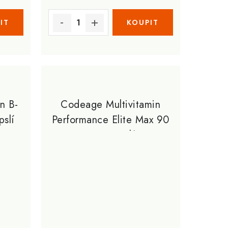
n B-
Codeage Multivitamin
slí
Performance Elite Max 90
Veg Kapslí