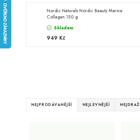
Nordic Naturals Nordic Beauty Marine
Collagen 150 g
Skladem
949 Kč
Ř
NEJPRODÁVANĚJŠÍ
NEJLEVNĚJŠÍ
NEJDRAŽ
a
V
z
ý
e