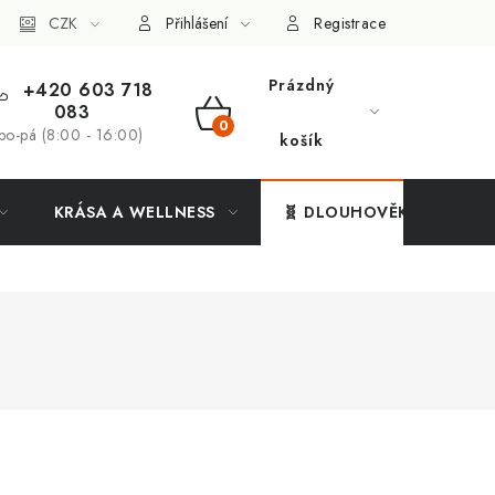
ý systém
CZK
Vše o nákupu
Přihlášení
Registrace
Prázdný
+420 603 718
083
NÁKUPNÍ
po-pá (8:00 - 16:00)
košík
KOŠÍK
KRÁSA A WELLNESS
🧬 DLOUHOVĚKOST