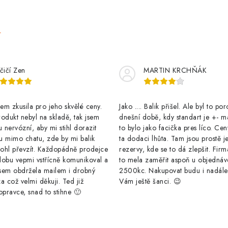
o
v
e
á
n
í
čičí Zen
MARTIN KRCHŇÁK
m zkusila pro jeho skvělé ceny.
Jako .... Balik přišel. Ale byl to po
odukt nebyl na skladě, tak jsem
dnešní době, kdy standart je +- m
u nervózní, aby mi stihl dorazit
to bylo jako facička pres líco. Cen
u mimo chatu, zde by mi balik
ta dodaci lhůta. Tam jsou prostě j
ohl převzít. Každopádně prodejce
rezervy, kde se to dá zlepšit. Firm
dobu vepmi vstřícně komunikoval a
to mela zaměřit aspoň u objednáv
sem obdržela mailem i drobný
2500kc. Nakupovat budu i nadál
a což velmi děkuji. Ted již
Vám ještě šanci. 😉
opravce, snad to stihne 🙂