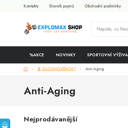
Přejít
Kontakty
Slovník pojmů
Obchodní podmínky
na
obsah
%AKCE
NOVINKY
SPORTOVNÍ VÝŽIVA
Domů
🧬 DLOUHOVĚKOST
Anti-Aging
Anti-Aging
Nejprodávanější