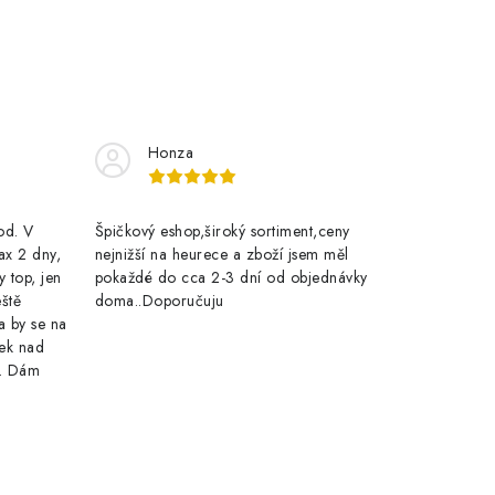
Honza
rod. V
Špičkový eshop,široký sortiment,ceny
ax 2 dny,
nejnižší na heurece a zboží jsem měl
y top, jen
pokaždé do cca 2-3 dní od objednávky
eště
doma..Doporučuju
a by se na
ek nad
e. Dám