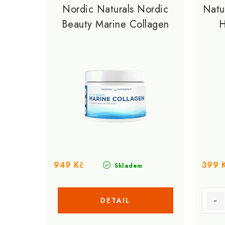
p
Nordic Naturals Nordic
Natu
n
Beauty Marine Collagen
H
i
í
150 g
s
p
p
r
r
o
o
d
d
u
u
k
k
t
949 Kč
399 
Skladem
t
ů
ů