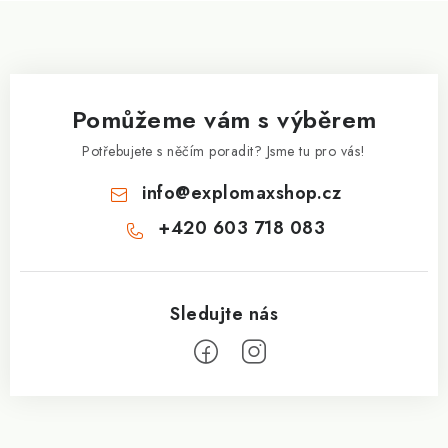
Z
á
p
a
Pomůžeme vám s výběrem
t
í
Potřebujete s něčím poradit? Jsme tu pro vás!
info
@
explomaxshop.cz
+420 603 718 083