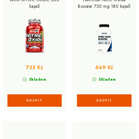
d
o
kapslí
Booster 750 mg 180 kapslí
u
d
k
u
t
k
ů
t
ů
735 Kč
649 Kč
Skladem
Skladem