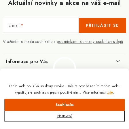
Aktuální novinky a akce na váš e-mail
E-mail
PŘIHLÁSIT SE
Vložením e-mailu souhlasíte s
podmínkami ochrany osobních údajů
Informace pro Vás
Kontakty
Blog
Slovník pojmů
Tento web používá soubory cookie. Dalším procházením tohoto webu
Berberin - co je zač?
Facebook
vyjadřujete souhlas s jejich používáním.. Více informací
zde
.
10.3.2025
Obchodní podmínky
Odmítnout
Souhlasím
Podmínky ochrany osobních údajů
Proč a jak užívat kreatin?
Copyright 2026
Doplňky výživy pro sportovce a kulturisty | ExplomaxShop.cz
.
9.12.2024
Všechna práva vyhrazena.
Upravit nastavení cookies
Nastavení
Doprava a platba
Vytvořil Shoptet
CBD kapky prémiové kvality
Slevový systém