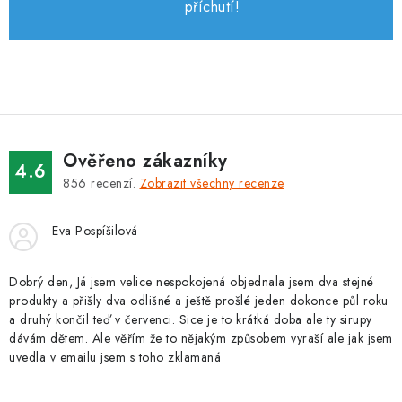
i
příchutí!
s
u
Ověřeno zákazníky
4.6
856
recenzí.
Zobrazit všechny recenze
Eva Pospíšilová
Dobrý den, Já jsem velice nespokojená objednala jsem dva stejné
produkty a přišly dva odlišné a ještě prošlé jeden dokonce půl roku
a druhý končil teď v červenci. Sice je to krátká doba ale ty sirupy
dávám dětem. Ale věřím že to nějakým způsobem vyraší ale jak jsem
uvedla v emailu jsem s toho zklamaná