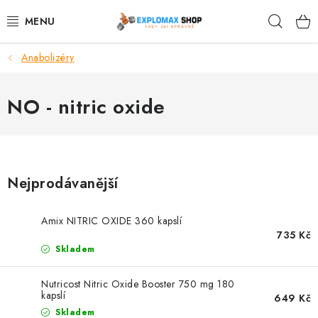
Přejít
Hleda
na
obsah
Anabolizéry
%AKCE
NOVINKY
NO - nitric oxide
SPORTOVNÍ VÝŽIVA
ZDRAVÉ POTRAVINY
Nejprodávanější
SPORTOVNÍ VYBAVENÍ
Amix NITRIC OXIDE 360 kapslí
735 Kč
KRÁSA A WELLNESS
Skladem
🧬 DLOUHOVĚKOST
Nutricost Nitric Oxide Booster 750 mg 180
kapslí
649 Kč
Skladem