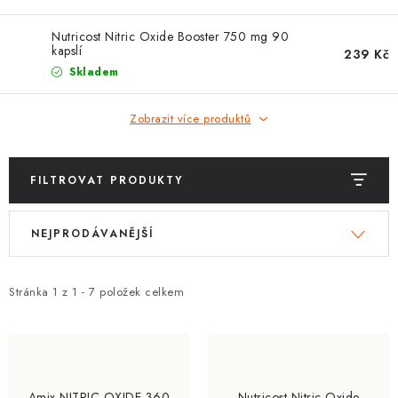
ZNAČKY
Nutricost Nitric Oxide Booster 750 mg 90
kapslí
Kontakty
Slovník pojmů
Obchodní podmínky
239 Kč
Skladem
Podmínky ochrany osobních údajů
Doprava a platba
Slevový systém
Vše o nákupu
Zobrazit více produktů
FILTROVAT PRODUKTY
V
Ř
NEJPRODÁVANĚJŠÍ
ý
a
p
z
i
e
Stránka
1
z
1
-
7
položek celkem
s
n
p
í
r
p
o
r
Amix NITRIC OXIDE 360
Nutricost Nitric Oxide