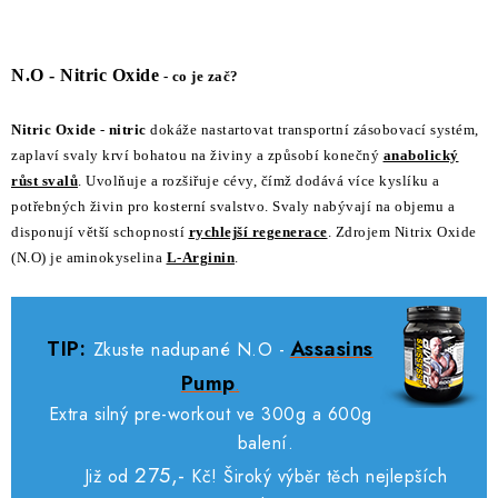
O
v
N.O - Nitric Oxide
- co je zač?
l
á
Nitric Oxide
-
nitric
dokáže nastartovat transportní zásobovací systém,
d
zaplaví svaly krví bohatou na živiny a způsobí konečný
anabolický
a
růst svalů
. Uvolňuje a rozšiřuje cévy, čímž dodává více kyslíku a
c
potřebných živin pro kosterní svalstvo. Svaly nabývají na objemu a
í
disponují větší schopností
rychlejší regenerace
. Zdrojem Nitrix Oxide
(N.O) je aminokyselina
L-Arginin
.
p
r
v
TIP:
Assasins
Zkuste nadupané N.O -
k
y
Pump
.
v
Extra silný pre-workout ve 300g a 600g
ý
balení.
p
275,-
Již od
Kč!
Široký výběr těch nejlepších