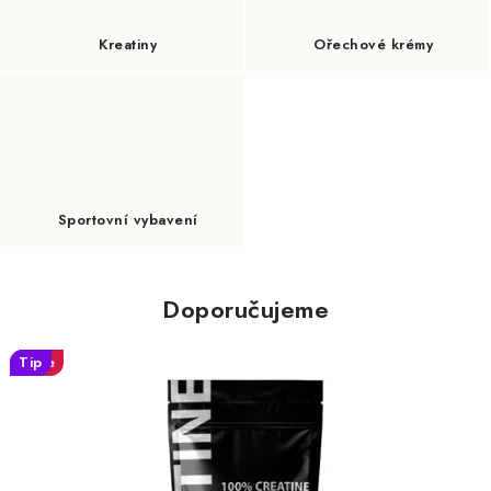
Kreatiny
Ořechové krémy
Sportovní vybavení
Doporučujeme
Akce
Tip
Tip