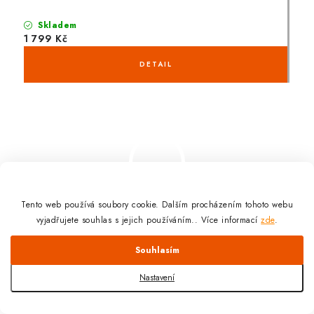
Skladem
1 799 Kč
Tento web používá soubory cookie. Dalším procházením tohoto webu
vyjadřujete souhlas s jejich používáním.. Více informací
zde
.
Odmítnout
Souhlasím
Nastavení
Reflex Nutrition One Stop Xtreme 4350g