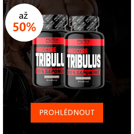
ZNAČKY
Kontakty
Slovník pojmů
Obchodní podmínky
Podmínky ochrany osobních údajů
Doprava a platba
Slevový systém
Vše o nákupu