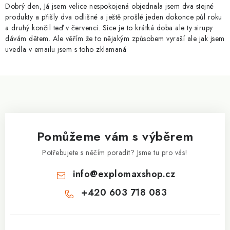
p
Dobrý den, Já jsem velice nespokojená objednala jsem dva stejné
i
produkty a přišly dva odlišné a ještě prošlé jeden dokonce půl roku
a druhý končil teď v červenci. Sice je to krátká doba ale ty sirupy
s
dávám dětem. Ale věřím že to nějakým způsobem vyraší ale jak jsem
u
uvedla v emailu jsem s toho zklamaná
Z
á
p
a
Pomůžeme vám s výběrem
t
í
Potřebujete s něčím poradit? Jsme tu pro vás!
info
@
explomaxshop.cz
+420 603 718 083