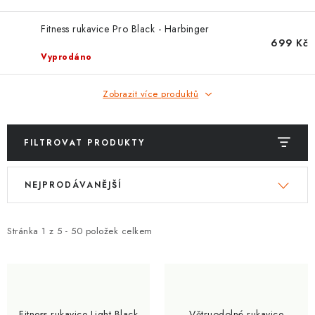
ZNAČKY
Fitness rukavice Pro Black - Harbinger
Kontakty
Slovník pojmů
Obchodní podmínky
699 Kč
Vyprodáno
Podmínky ochrany osobních údajů
Doprava a platba
Slevový systém
Vše o nákupu
Zobrazit více produktů
FILTROVAT PRODUKTY
V
Ř
NEJPRODÁVANĚJŠÍ
ý
a
p
z
i
e
Stránka
1
z
5
-
50
položek celkem
s
n
p
í
r
p
o
r
Fitness rukavice Light Black
Větruodolné rukavice