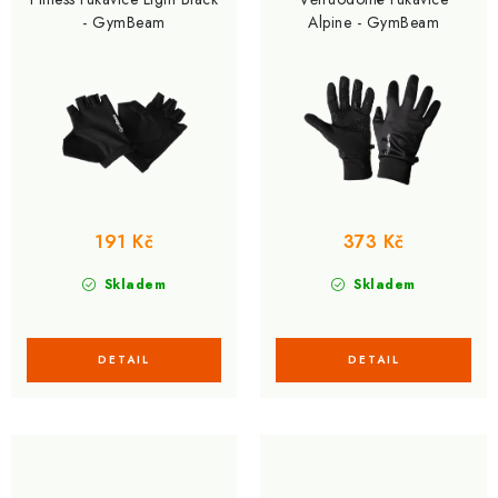
d
o
- GymBeam
Alpine - GymBeam
u
d
k
u
t
k
ů
t
ů
191 Kč
373 Kč
Skladem
Skladem