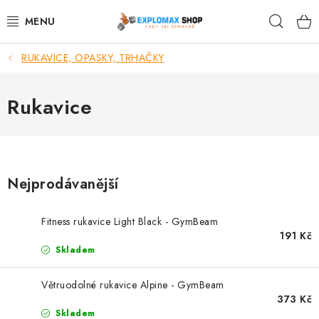
Přejít
Hleda
na
obsah
RUKAVICE, OPASKY, TRHAČKY
%AKCE
NOVINKY
Rukavice
SPORTOVNÍ VÝŽIVA
ZDRAVÉ POTRAVINY
Nejprodávanější
SPORTOVNÍ VYBAVENÍ
Fitness rukavice Light Black - GymBeam
191 Kč
KRÁSA A WELLNESS
Skladem
🧬 DLOUHOVĚKOST
Větruodolné rukavice Alpine - GymBeam
373 Kč
Skladem