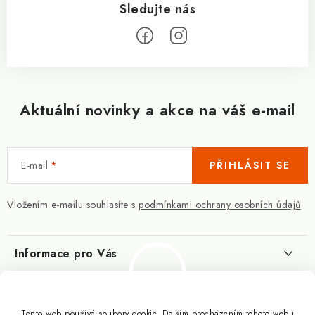
Aktuální novinky a akce na váš e-mail
E-mail
PŘIHLÁSIT SE
Vložením e-mailu souhlasíte s
podmínkami ochrany osobních údajů
Informace pro Vás
Kontakty
Blog
Slovník pojmů
Tento web používá soubory cookie. Dalším procházením tohoto webu