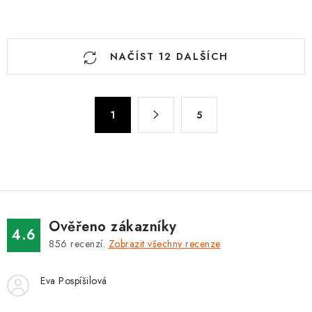
O
NAČÍST 12 DALŠÍCH
v
l
á
S
d
1
5
t
a
r
c
á
n
í
k
p
o
r
v
v
Ověřeno zákazníky
4.6
á
k
856
recenzí.
Zobrazit všechny recenze
n
y
í
v
Eva Pospíšilová
ý