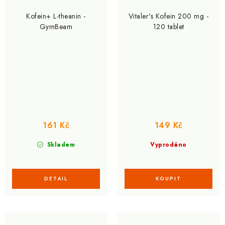
Kofein+ L-theanin -
Vitaler's Kofein 200 mg -
GymBeam
120 tablet
161 Kč
149 Kč
Skladem
Vyprodáno