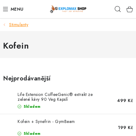
Přejít
Hleda
na
obsah
Stimulanty
%AKCE
NOVINKY
Kofein
SPORTOVNÍ VÝŽIVA
ZDRAVÉ POTRAVINY
Nejprodávanější
SPORTOVNÍ VYBAVENÍ
Life Extension CoffeeGenic® extrakt ze
zelené kávy 90 Veg Kapslí
499 Kč
KRÁSA A WELLNESS
Skladem
🧬 DLOUHOVĚKOST
Kofein + Synefrin - GymBeam
199 Kč
Skladem