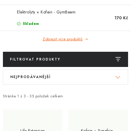
ZNAČKY
Elektrolyty + Kofein - GymBeam
Kontakty
Slovník pojmů
Obchodní podmínky
170 Kč
Skladem
Podmínky ochrany osobních údajů
Doprava a platba
Slevový systém
Vše o nákupu
Zobrazit více produktů
FILTROVAT PRODUKTY
V
Ř
NEJPRODÁVANĚJŠÍ
ý
a
p
z
i
e
Stránka
1
z
3
-
35
položek celkem
s
n
p
í
r
p
o
r
Life Extension
Kofein + Synefrin -