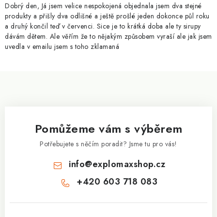
p
Dobrý den, Já jsem velice nespokojená objednala jsem dva stejné
i
produkty a přišly dva odlišné a ještě prošlé jeden dokonce půl roku
a druhý končil teď v červenci. Sice je to krátká doba ale ty sirupy
s
dávám dětem. Ale věřím že to nějakým způsobem vyraší ale jak jsem
u
uvedla v emailu jsem s toho zklamaná
Z
á
p
a
Pomůžeme vám s výběrem
t
í
Potřebujete s něčím poradit? Jsme tu pro vás!
info
@
explomaxshop.cz
+420 603 718 083