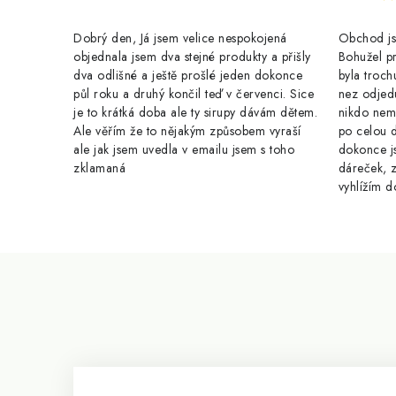
Dobrý den, Já jsem velice nespokojená
Obchod jse
objednala jsem dva stejné produkty a přišly
Bohužel pr
dva odlišné a ještě prošlé jeden dokonce
byla troch
půl roku a druhý končil teď v červenci. Sice
nez odjed
je to krátká doba ale ty sirupy dávám dětem.
nikdo nem
Ale věřím že to nějakým způsobem vyraší
po celou 
ale jak jsem uvedla v emailu jsem s toho
dokonce j
zklamaná
dáreček, z
vyhlížím d
Z
á
p
a