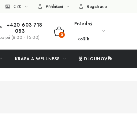
ý systém
CZK
Vše o nákupu
Přihlášení
Registrace
Prázdný
+420 603 718
083
NÁKUPNÍ
po-pá (8:00 - 16:00)
košík
KOŠÍK
KRÁSA A WELLNESS
🧬 DLOUHOVĚKOST
.