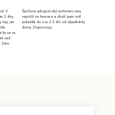
rod. V
Špičkový eshop,široký sortiment,ceny
ax 2 dny,
nejnižší na heurece a zboží jsem měl
y top, jen
pokaždé do cca 2-3 dní od objednávky
eště
doma..Doporučuju
a by se na
ek nad
e. Dám