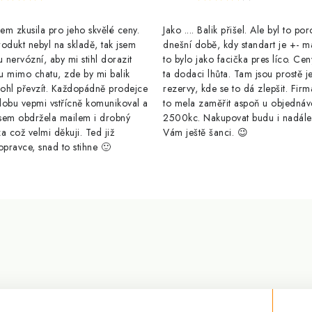
m zkusila pro jeho skvělé ceny.
Jako .... Balik přišel. Ale byl to po
odukt nebyl na skladě, tak jsem
dnešní době, kdy standart je +- m
u nervózní, aby mi stihl dorazit
to bylo jako facička pres líco. Cen
u mimo chatu, zde by mi balik
ta dodaci lhůta. Tam jsou prostě j
ohl převzít. Každopádně prodejce
rezervy, kde se to dá zlepšit. Firm
dobu vepmi vstřícně komunikoval a
to mela zaměřit aspoň u objednáv
sem obdržela mailem i drobný
2500kc. Nakupovat budu i nadál
a což velmi děkuji. Ted již
Vám ještě šanci. 😉
opravce, snad to stihne 🙂