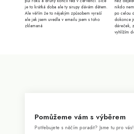
v
půl roku a druhý končil teď v červenci. Sice
nez odjed
je to krátká doba ale ty sirupy dávám dětem.
nikdo nem
ý
Ale věřím že to nějakým způsobem vyraší
po celou 
p
ale jak jsem uvedla v emailu jsem s toho
dokonce j
zklamaná
dáreček, z
i
vyhlížím d
s
u
Z
á
p
a
t
í
Pomůžeme vám s výběrem
Potřebujete s něčím poradit? Jsme tu pro vás!