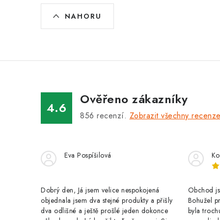
O
NAHORU
v
l
á
d
a
Ověřeno zákazníky
c
4.6
856
recenzí.
Zobrazit všechny recenz
í
p
r
Eva Pospíšilová
Ko
v
k
Dobrý den, Já jsem velice nespokojená
Obchod jse
y
objednala jsem dva stejné produkty a přišly
Bohužel pr
dva odlišné a ještě prošlé jeden dokonce
byla troch