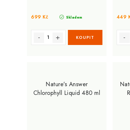
u
k
k
t
699 Kč
449 
Skladem
t
ů
ů
Nature's Answer
Nat
Chlorophyll Liquid 480 ml
R