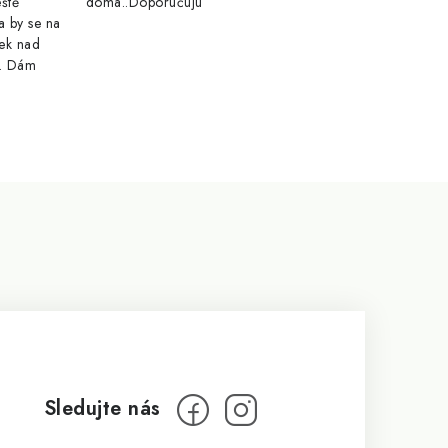
eště
doma..Doporučuju
a by se na
ek nad
e. Dám