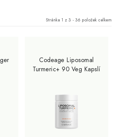
Stránka
1
z
3
-
36
položek celkem
nger
Codeage Liposomal
Turmeric+ 90 Veg Kapslí