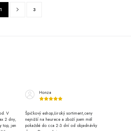
1
3
Honza
rod. V
Špičkový eshop,široký sortiment,ceny
ax 2 dny,
nejnižší na heurece a zboží jsem měl
y top, jen
pokaždé do cca 2-3 dní od objednávky