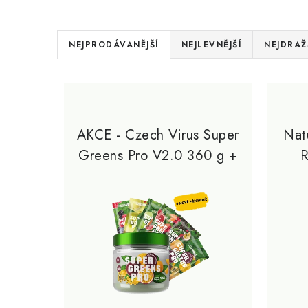
Ř
NEJPRODÁVANĚJŠÍ
NEJLEVNĚJŠÍ
NEJDRAŽ
a
V
z
ý
e
p
AKCE - Czech Virus Super
Nat
n
Greens Pro V2.0 360 g +
R
i
í
ZDARMA 6x Super Greens
s
p
Pro V2.0 12g
p
r
r
o
o
d
d
u