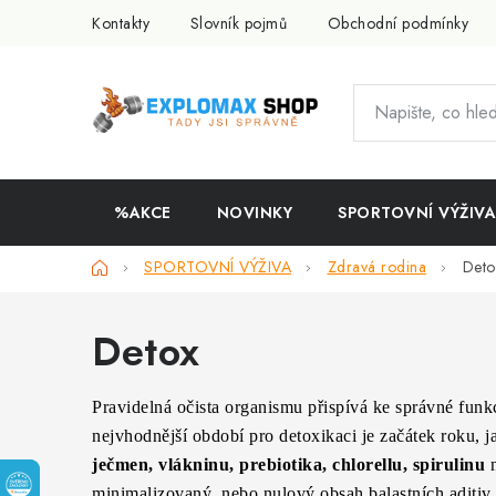
Přejít
Kontakty
Slovník pojmů
Obchodní podmínky
na
obsah
%AKCE
NOVINKY
SPORTOVNÍ VÝŽIVA
Domů
SPORTOVNÍ VÝŽIVA
Zdravá rodina
Deto
Detox
Pravidelná očista organismu přispívá ke správné funkci
nejvhodnější období pro detoxikaci je začátek roku, ja
ječmen, vlákninu, prebiotika, chlorellu, spirulinu
n
minimalizovaný, nebo nulový obsah balastních aditiv, 