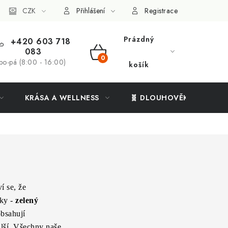
ý systém
CZK
Vše o nákupu
Přihlášení
Registrace
Prázdný
+420 603 718
083
NÁKUPNÍ
po-pá (8:00 - 16:00)
košík
KOŠÍK
KRÁSA A WELLNESS
🧬 DLOUHOVĚKOST
í se, že
ňky -
zelený
bsahují
alší. Všechny naše