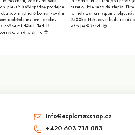
u mimo chatu, zde by mi balik
ta dodaci lhůta. Tam jsou prostě j
ohl převzít. Každopádně prodejce
rezervy, kde se to dá zlepšit. Firm
dobu vepmi vstřícně komunikoval a
to mela zaměřit aspoň u objednáv
sem obdržela mailem i drobný
2500kc. Nakupovat budu i nadál
a což velmi děkuji. Ted již
Vám ještě šanci. 😉
opravce, snad to stihne 🙂
info
@
explomaxshop.cz
+420 603 718 083