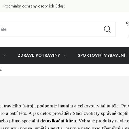
Podmínky ochrany osobních údajů
Doprava a platba
Slevov
ZDRAVÉ POTRAVINY
SPORTOVNÍ VYBAVENÍ
x
 trávicího ústrojí, podporuje imunitu a celkovou vitalitu těla. Prav
ro a babí léto. A jak detox provádět? Stačí zvolit ty správné dopl
ebo přímo speciální
detoxikační kúru
. Vybrané produkty navíc o
jako jsou pojiva, umělá sladidla, barviva nebo oxid křemičitý a d