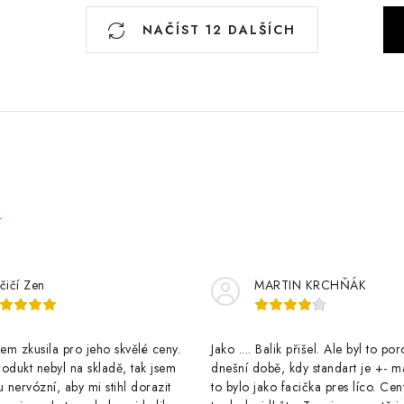
S
NAČÍST 12 DALŠÍCH
t
r
á
n
k
o
v
e
á
n
í
čičí Zen
MARTIN KRCHŇÁK
m zkusila pro jeho skvělé ceny.
Jako .... Balik přišel. Ale byl to po
odukt nebyl na skladě, tak jsem
dnešní době, kdy standart je +- m
u nervózní, aby mi stihl dorazit
to bylo jako facička pres líco. Cen