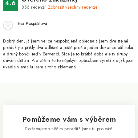
v
4.6
á
k
856
recenzí.
Zobrazit všechny recenze
n
y
í
v
Eva Pospíšilová
ý
p
Dobrý den, Já jsem velice nespokojená objednala jsem dva stejné
i
produkty a přišly dva odlišné a ještě prošlé jeden dokonce půl roku
a druhý končil teď v červenci. Sice je to krátká doba ale ty sirupy
s
dávám dětem. Ale věřím že to nějakým způsobem vyraší ale jak jsem
u
uvedla v emailu jsem s toho zklamaná
Z
á
p
a
Pomůžeme vám s výběrem
t
í
Potřebujete s něčím poradit? Jsme tu pro vás!