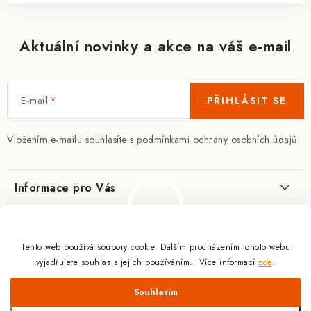
Aktuální novinky a akce na váš e-mail
E-mail
PŘIHLÁSIT SE
Vložením e-mailu souhlasíte s
podmínkami ochrany osobních údajů
Informace pro Vás
Kontakty
Blog
Slovník pojmů
Tento web používá soubory cookie. Dalším procházením tohoto webu
Berberin - co je zač?
Facebook
vyjadřujete souhlas s jejich používáním.. Více informací
zde
.
10.3.2025
Obchodní podmínky
Odmítnout
Souhlasím
Podmínky ochrany osobních údajů
Proč a jak užívat kreatin?
Copyright 2026
Doplňky výživy pro sportovce a kulturisty | ExplomaxShop.cz
.