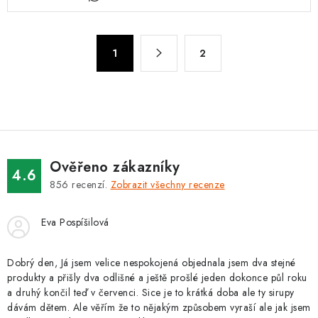
v
l
á
S
d
1
2
t
a
r
c
á
n
í
k
p
o
r
v
v
Ověřeno zákazníky
4.6
á
k
856
recenzí.
Zobrazit všechny recenze
n
y
í
v
Eva Pospíšilová
ý
p
Dobrý den, Já jsem velice nespokojená objednala jsem dva stejné
i
produkty a přišly dva odlišné a ještě prošlé jeden dokonce půl roku
a druhý končil teď v červenci. Sice je to krátká doba ale ty sirupy
s
dávám dětem. Ale věřím že to nějakým způsobem vyraší ale jak jsem
u