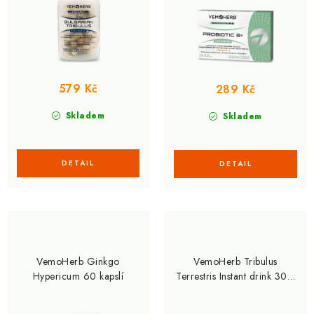
t
k
ů
t
ů
579 Kč
289 Kč
Skladem
Skladem
VemoHerb Ginkgo
VemoHerb Tribulus
Hypericum 60 kapslí
Terrestris Instant drink 30 x
6g