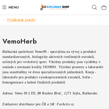
Přejít
Hleda
na
obsah
Prodávané značky
%AKCE
NOVINKY
VemoHerb
SPORTOVNÍ VÝŽIVA
Bulharská společnost Vemo99 - specialista na vývoj a produkci
standardizovaných, biologicky aktivních rostlinných extraktů,
ZDRAVÉ POTRAVINY
určených pro vrcholový sport. Všechny produkty jsou vyráběny v
souladu s normami kvality ISO9001. Výrobní prostory a laboratoře
SPORTOVNÍ VYBAVENÍ
jsou soustředěny ve dvou specializovaných jednotkách. Kneja -
laboratoře pro produkci vysokoprocentních extraktů, Sofie -
homogenizace a balení finálních produktů.
KRÁSA A WELLNESS
Adresa: Vemo 99 LTD, 88 Rozhen Blvd., 1271 Sofia, Bulharsko.
🧬 DLOUHOVĚKOST
Exkluzivní distributor pro ČR a SR: ForActiv.cz.