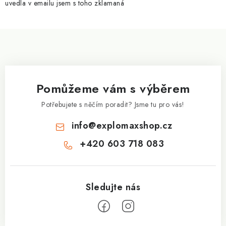
uvedla v emailu jsem s toho zklamaná
Z
á
p
a
Pomůžeme vám s výběrem
t
í
Potřebujete s něčím poradit? Jsme tu pro vás!
info
@
explomaxshop.cz
+420 603 718 083