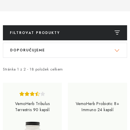
ZNAČKY
Kontakty
Slovník pojmů
Obchodní podmínky
Podmínky ochrany osobních údajů
Doprava a platba
FILTROVAT PRODUKTY
Slevový systém
Vše o nákupu
V
Ř
DOPORUČUJEME
ý
a
p
z
i
e
Stránka
1
z
2
-
18
položek celkem
s
n
p
í
r
p
o
r
VemoHerb Tribulus
VemoHerb Probiotic 8+
d
o
Terrestris 90 kapslí
Immuno 24 kapslí
u
d
k
u