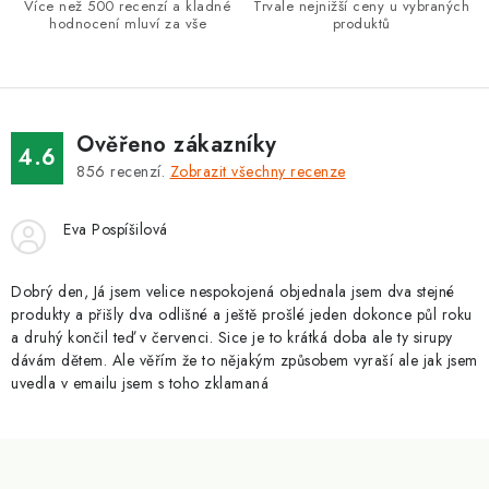
Více než 500 recenzí a kladné
Trvale nejnižší ceny u vybraných
hodnocení mluví za vše
produktů
Ověřeno zákazníky
4.6
856
recenzí.
Zobrazit všechny recenze
Eva Pospíšilová
Dobrý den, Já jsem velice nespokojená objednala jsem dva stejné
produkty a přišly dva odlišné a ještě prošlé jeden dokonce půl roku
a druhý končil teď v červenci. Sice je to krátká doba ale ty sirupy
dávám dětem. Ale věřím že to nějakým způsobem vyraší ale jak jsem
uvedla v emailu jsem s toho zklamaná
Z
á