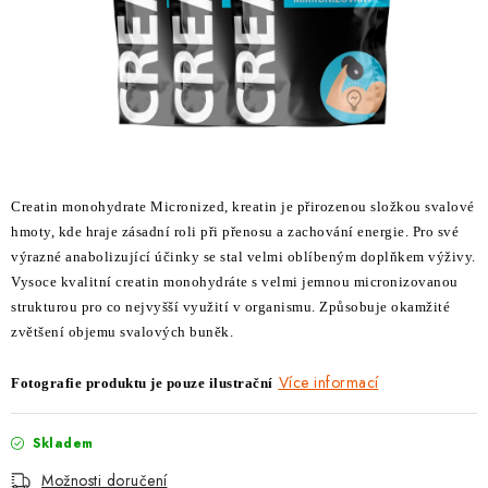
ZNAČKY
Kontakty
Slovník pojmů
Obchodní podmínky
Podmínky ochrany osobních údajů
Doprava a platba
Slevový systém
Vše o nákupu
Creatin monohydrate Micronized, kreatin je přirozenou složkou svalové
hmoty, kde hraje zásadní roli při přenosu a zachování energie. Pro své
výrazné anabolizující účinky se stal velmi oblíbeným doplňkem výživy.
Vysoce kvalitní creatin monohydráte s velmi jemnou micronizovanou
strukturou pro co nejvyšší využití v organismu. Způsobuje okamžité
zvětšení objemu svalových buněk.
Více informací
Fotografie produktu je pouze ilustrační
Skladem
Možnosti doručení