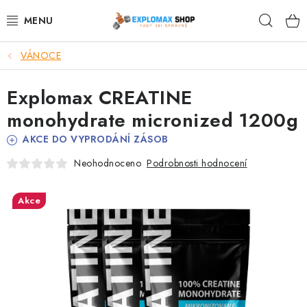
Přejít
Hleda
na
obsah
VÁNOCE
%AKCE
Explomax CREATINE
NOVINKY
monohydrate micronized 1200g
SPORTOVNÍ VÝŽIVA
AKCE DO VYPRODÁNÍ ZÁSOB
Podrobnosti hodnocení
Neohodnoceno
ZDRAVÉ POTRAVINY
Akce
SPORTOVNÍ VYBAVENÍ
KRÁSA A WELLNESS
🧬 DLOUHOVĚKOST