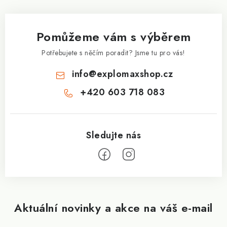
p
a
Pomůžeme vám s výběrem
t
í
Potřebujete s něčím poradit? Jsme tu pro vás!
info
@
explomaxshop.cz
+420 603 718 083
Aktuální novinky a akce na váš e-mail