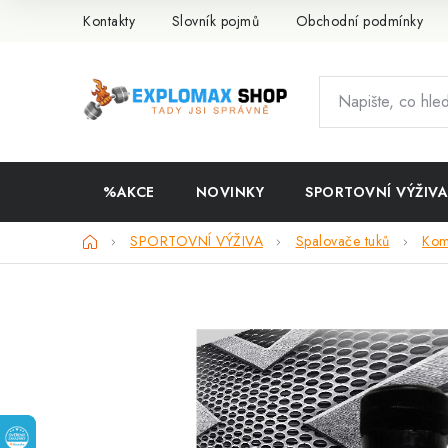
Přejít
Kontakty
Slovník pojmů
Obchodní podmínky
na
obsah
%AKCE
NOVINKY
SPORTOVNÍ VÝŽIVA
Domů
SPORTOVNÍ VÝŽIVA
Spalovače tuků
Kom