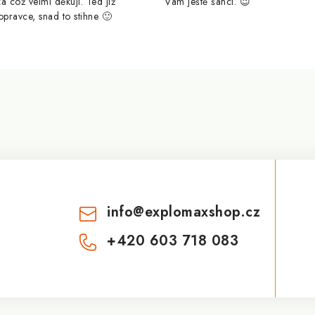
a což velmi děkuji. Ted již
Vám ještě šanci. 😉
opravce, snad to stihne 🙂
info
@
explomaxshop.cz
+420 603 718 083