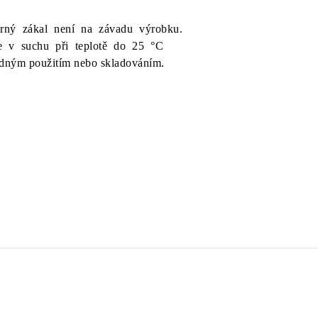
írný zákal není na závadu výrobku.
te v suchu při teplotě do 25 °C
dným použitím nebo skladováním.