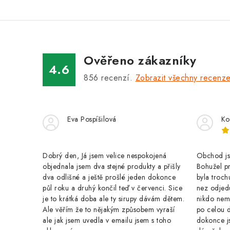
Ověřeno zákazníky
4.6
856
recenzí.
Zobrazit všechny recenz
Eva Pospíšilová
Ko
Dobrý den, Já jsem velice nespokojená
Obchod jse
objednala jsem dva stejné produkty a přišly
Bohužel pr
dva odlišné a ještě prošlé jeden dokonce
byla troch
půl roku a druhý končil teď v červenci. Sice
nez odjed
je to krátká doba ale ty sirupy dávám dětem.
nikdo nem
Ale věřím že to nějakým způsobem vyraší
po celou 
ale jak jsem uvedla v emailu jsem s toho
dokonce j