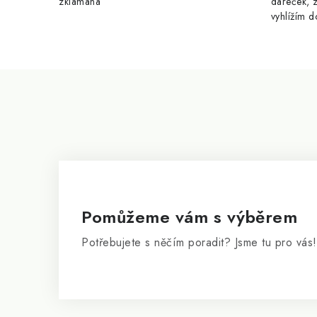
zklamaná
dáreček, z
vyhlížím d
Z
á
p
a
t
í
Pomůžeme vám s výběrem
Potřebujete s něčím poradit? Jsme tu pro vás!