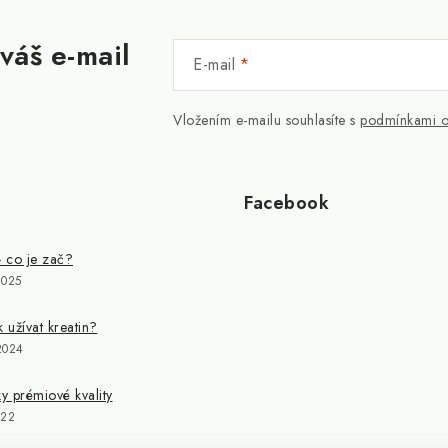
váš e-mail
E-mail
Vložením e-mailu souhlasíte s
podmínkami o
Facebook
- co je zač?
2025
k užívat kreatin?
2024
 prémiové kvality
022