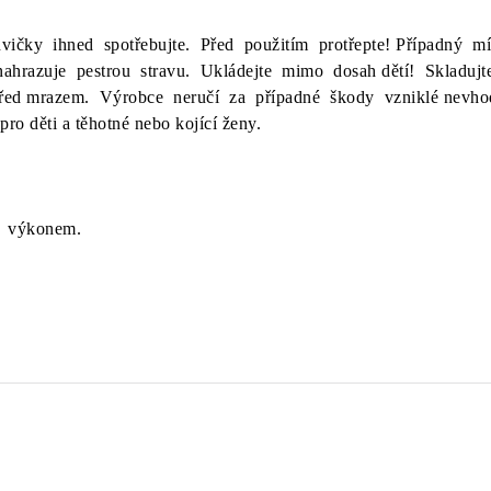
ičky ihned spotřebujte. Před použitím protřepte! Případný m
ahrazuje pestrou stravu. Ukládejte mimo dosah dětí! Skladuj
řed mrazem. Výrobce neručí za případné škody vzniklé nevho
 děti a těhotné nebo kojící ženy.
m výkonem.