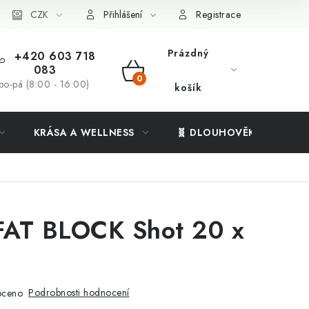
ý systém
CZK
Vše o nákupu
Přihlášení
Registrace
Prázdný
+420 603 718
083
NÁKUPNÍ
po-pá (8:00 - 16:00)
košík
KOŠÍK
KRÁSA A WELLNESS
🧬 DLOUHOVĚKOST
-FAT BLOCK Shot 20 x
Podrobnosti hodnocení
oceno