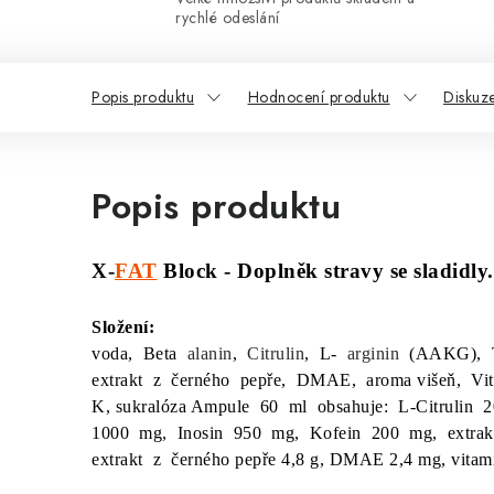
rychlé odeslání
Popis produktu
Hodnocení produktu
Diskuz
Popis produktu
X-
FAT
Block - Doplněk stravy se sladidly
Složení:
voda, Beta
alanin
,
Citrulin
, L-
arginin
(AAKG), T
extrakt z černého pepře, DMAE, aroma višeň, Vit
K, sukralóza Ampule 60 ml obsahuje: L-Citrulin
1000 mg, Inosin 950 mg, Kofein 200 mg, extrak
extrakt z černého pepře 4,8 g, DMAE 2,4 mg, vita