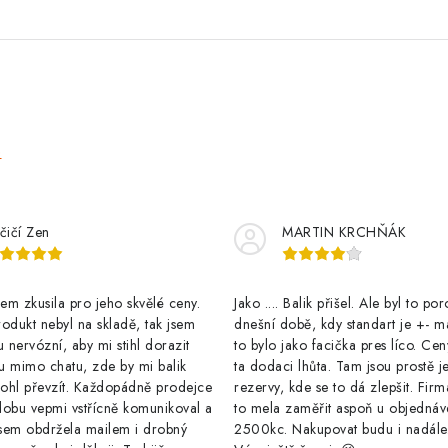
e
čičí Zen
MARTIN KRCHŇÁK
m zkusila pro jeho skvělé ceny.
Jako .... Balik přišel. Ale byl to po
odukt nebyl na skladě, tak jsem
dnešní době, kdy standart je +- m
u nervózní, aby mi stihl dorazit
to bylo jako facička pres líco. Cen
u mimo chatu, zde by mi balik
ta dodaci lhůta. Tam jsou prostě j
ohl převzít. Každopádně prodejce
rezervy, kde se to dá zlepšit. Firm
dobu vepmi vstřícně komunikoval a
to mela zaměřit aspoň u objednáv
sem obdržela mailem i drobný
2500kc. Nakupovat budu i nadál