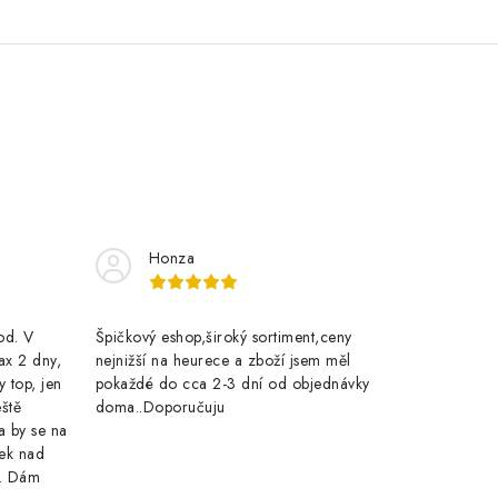
Honza
rod. V
Špičkový eshop,široký sortiment,ceny
ax 2 dny,
nejnižší na heurece a zboží jsem měl
y top, jen
pokaždé do cca 2-3 dní od objednávky
eště
doma..Doporučuju
a by se na
ek nad
e. Dám