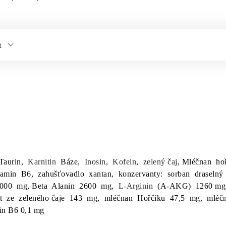
e
.
aurin,
Karnitin
Báze,
Inosin
,
Kofein
,
zelený čaj
, Mléčnan ho
amin B6, zahušťovadlo xantan, konzervanty: sorban draselný 
 2000 mg, Beta Alanin 2600 mg,
L-Arginin
(A-AKG) 1260 mg, 
t ze zeleného čaje 143 mg, mléčnan Hořčíku 47,5 mg, mléč
min B6 0,1 mg