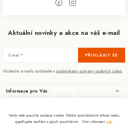
Aktuální novinky a akce na váš e-mail
E-mail
PŘIHLÁSIT SE
Vložením e-mailu souhlasíte s
podmínkami ochrany osobních údajů
Informace pro Vás
Kontakty
Blog
Slovník pojmů
Tento web používá soubory cookie. Dalším procházením tohoto webu
Berberin - co je zač?
Facebook
vyjadřujete souhlas s jejich používáním.. Více informací
zde
.
10.3.2025
Obchodní podmínky