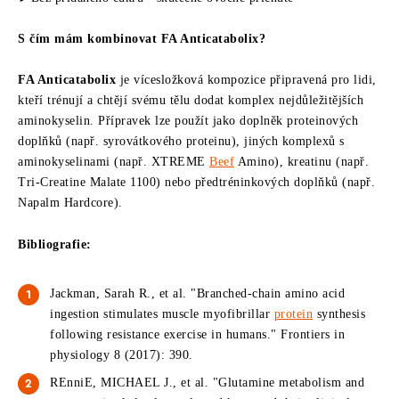
S čím mám kombinovat FA Anticatabolix?
FA Anticatabolix
je vícesložková kompozice připravená pro lidi,
kteří trénují a chtějí svému tělu dodat komplex nejdůležitějších
aminokyselin. Přípravek lze použít jako doplněk proteinových
doplňků (např. syrovátkového proteinu), jiných komplexů s
aminokyselinami (např. XTREME
Beef
Amino), kreatinu (např.
Tri-Creatine Malate 1100) nebo předtréninkových doplňků (např.
Napalm Hardcore).
Bibliografie:
Jackman, Sarah R., et al. "Branched-chain amino acid
ingestion stimulates muscle myofibrillar
protein
synthesis
following resistance exercise in humans." Frontiers in
physiology 8 (2017): 390.
REnniE, MICHAEL J., et al. "Glutamine metabolism and