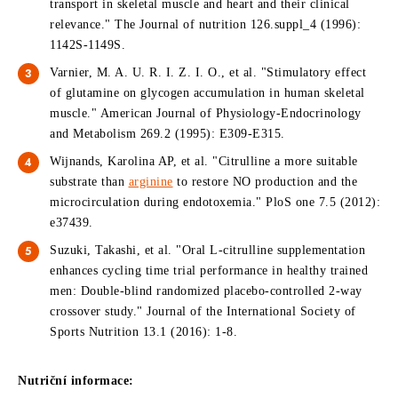
transport in skeletal muscle and heart and their clinical
relevance." The Journal of nutrition 126.suppl_4 (1996):
1142S-1149S.
Varnier, M. A. U. R. I. Z. I. O., et al. "Stimulatory effect
of glutamine on glycogen accumulation in human skeletal
muscle." American Journal of Physiology-Endocrinology
and Metabolism 269.2 (1995): E309-E315.
Wijnands, Karolina AP, et al. "Citrulline a more suitable
substrate than
arginine
to restore NO production and the
microcirculation during endotoxemia." PloS one 7.5 (2012):
e37439.
Suzuki, Takashi, et al. "Oral L-citrulline supplementation
enhances cycling time trial performance in healthy trained
men: Double-blind randomized placebo-controlled 2-way
crossover study." Journal of the International Society of
Sports Nutrition 13.1 (2016): 1-8.
Nutriční informace: