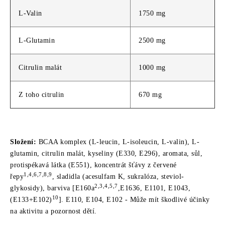
L-Valin
1750 mg
L-Glutamin
2500 mg
Citrulin malát
1000 mg
Z toho citrulin
670 mg
Složení:
BCAA komplex (L-leucin, L-isoleucin, L-valin), L-
glutamin, citrulin malát, kyseliny (E330, E296), aromata, sůl,
protispékavá látka (E551), koncentrát šťávy z červené
1,4,6,7,8,9
řepy
, sladidla (acesulfam K, sukralóza, steviol-
2,3,4,5,7
glykosidy), barviva [E160a
,E1636, E1101, E1043,
10
(E133+E102)
]. E110, E104, E102 - Může mít škodlivé účinky
na aktivitu a pozornost dětí.