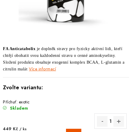
ZNAČKY
Kontakty
Slovník pojmů
Obchodní podmínky
Podmínky ochrany osobních údajů
Doprava a platba
Slevový systém
Vše o nákupu
FA Anticatabolix
je doplněk stravy pro fyzicky aktivní lidi, kteří
chtějí obohatit svou každodenní stravu o cenné aminokyseliny.
Složení produktu obsahuje exogenní komplex BCAA, L-glutamin a
Více informací
citrulin malát
Příchuť: exotic
Skladem
449 Kč
/ ks