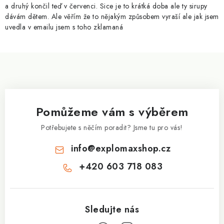
a druhý končil teď v červenci. Sice je to krátká doba ale ty sirupy
dávám dětem. Ale věřím že to nějakým způsobem vyraší ale jak jsem
uvedla v emailu jsem s toho zklamaná
Z
á
p
a
Pomůžeme vám s výběrem
t
í
Potřebujete s něčím poradit? Jsme tu pro vás!
info
@
explomaxshop.cz
+420 603 718 083