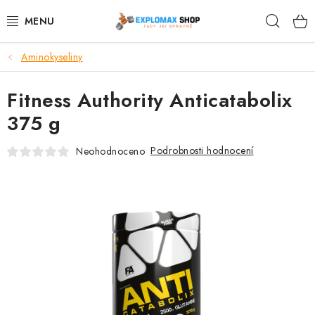
Přejít
Hleda
na
obsah
Aminokyseliny
%AKCE
Fitness Authority Anticatabolix
NOVINKY
375 g
SPORTOVNÍ VÝŽIVA
Podrobnosti hodnocení
Neohodnoceno
ZDRAVÉ POTRAVINY
SPORTOVNÍ VYBAVENÍ
KRÁSA A WELLNESS
🧬 DLOUHOVĚKOST