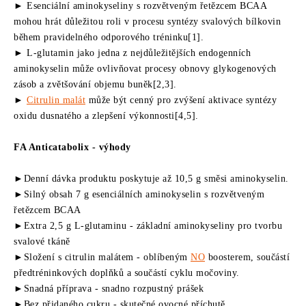
► Esenciální aminokyseliny s rozvětveným řetězcem BCAA
mohou hrát důležitou roli v procesu syntézy svalových bílkovin
během pravidelného odporového tréninku[1].
► L-glutamin jako jedna z nejdůležitějších endogenních
aminokyselin může ovlivňovat procesy obnovy glykogenových
zásob a zvětšování objemu buněk[2,3].
►
Citrulin malát
může být cenný pro zvýšení aktivace syntézy
oxidu dusnatého a zlepšení výkonnosti[4,5].
FA Anticatabolix - výhody
►Denní dávka produktu poskytuje až 10,5 g směsi aminokyselin.
►Silný obsah 7 g esenciálních aminokyselin s rozvětveným
řetězcem BCAA
►Extra 2,5 g L-glutaminu - základní aminokyseliny pro tvorbu
svalové tkáně
►Složení s citrulin malátem - oblíbeným
NO
boosterem, součástí
předtréninkových doplňků a součástí cyklu močoviny.
►Snadná příprava - snadno rozpustný prášek
►Bez přidaného cukru - skutečné ovocné příchutě