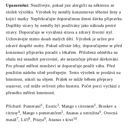
Upozornění:
Neužívejte, pokud jste alergičtí na některou ze
složek výrobku. Výrobek by neměly konzumovat těhotné ženy a
kojící matky. Nepřekračujte doporučenou denní dávku přípravku.
Doplňky stravy by neměly být používány jako náhrada pestré
stravy. Doporučuje se vyvážená strava a zdravý životní styl.
Uchovávejte mimo dosah malých dětí. Výrobek je určen pro
zdravé dospělé osoby. Pokud užíváte léky, doporučujeme se před
konzumací přípravku poradit s lékařem. Přiložená odměrka na
obalu má usnadnit porcování, ale nezaručuje přesné dávkování.
Pro přesné měření množství se doporučuje použít váhu. Před
použitím nádobu silně protřepejte. Tento výrobek se prodává na
hmotnost, nikoli na objem. Prášek se může během přepravy
usazovat, což může ovlivnit jeho hustotu. Počet porcí vychází z
přesného měření hmotnosti.
1
2
3
Příchutě: Pomeranč
, Exotic
, Mango s citronem
, Broskev a
4
5
6
citrusy
, Mango s pomerančem
, Ananas a ostružina
, Ovocná
7
8
9
10
masáž
, Liči
, Pitaya
, Ananas s kiwi
.