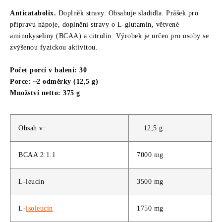
Anticatabolix.
Doplněk stravy. Obsahuje sladidla. Prášek pro
přípravu nápoje, doplnění stravy o L-glutamin, větvené
aminokyseliny (BCAA) a citrulin. Výrobek je určen pro osoby se
zvýšenou fyzickou aktivitou.
Počet porcí v balení: 30
Porce: ~2 odměrky (12,5 g)
Množství netto: 375 g
Obsah v:
12,5 g
BCAA 2:1:1
7000 mg
L-leucin
3500 mg
L-
isoleucin
1750 mg