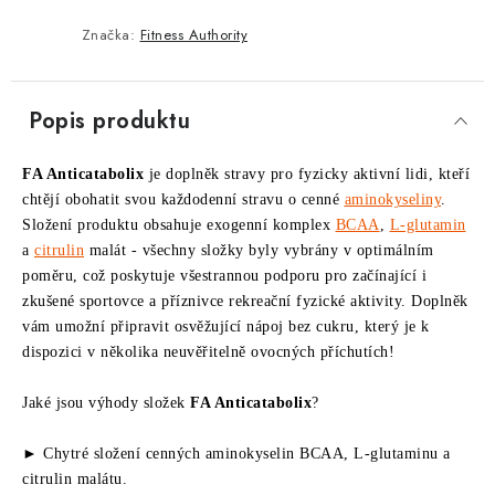
Značka:
Fitness Authority
Popis produktu
FA Anticatabolix
je doplněk stravy pro fyzicky aktivní lidi, kteří
chtějí obohatit svou každodenní stravu o cenné
aminokyseliny
.
Složení produktu obsahuje exogenní komplex
BCAA
,
L-glutamin
a
citrulin
malát - všechny složky byly vybrány v optimálním
poměru, což poskytuje všestrannou podporu pro začínající i
zkušené sportovce a příznivce rekreační fyzické aktivity. Doplněk
vám umožní připravit osvěžující nápoj bez cukru, který je k
dispozici v několika neuvěřitelně ovocných příchutích!
Jaké jsou výhody složek
FA Anticatabolix
?
► Chytré složení cenných aminokyselin BCAA, L-glutaminu a
citrulin malátu.