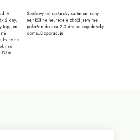
rod. V
Špičkový eshop,široký sortiment,ceny
ax 2 dny,
nejnižší na heurece a zboží jsem měl
y top, jen
pokaždé do cca 2-3 dní od objednávky
eště
doma..Doporučuju
a by se na
ek nad
e. Dám