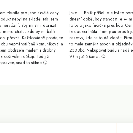
m zkusila pro jeho skvělé ceny.
Jako .... Balik přišel. Ale byl to po
odukt nebyl na skladě, tak jsem
dnešní době, kdy standart je +- m
u nervózní, aby mi stihl dorazit
to bylo jako facička pres líco. Cen
u mimo chatu, zde by mi balik
ta dodaci lhůta. Tam jsou prostě j
ohl převzít. Každopádně prodejce
rezervy, kde se to dá zlepšit. Firm
dobu vepmi vstřícně komunikoval a
to mela zaměřit aspoň u objednáv
sem obdržela mailem i drobný
2500kc. Nakupovat budu i nadál
a což velmi děkuji. Ted již
Vám ještě šanci. 😉
opravce, snad to stihne 🙂