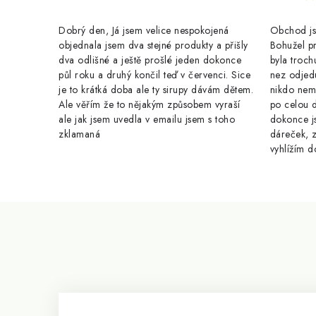
Dobrý den, Já jsem velice nespokojená
Obchod jse
objednala jsem dva stejné produkty a přišly
Bohužel pr
dva odlišné a ještě prošlé jeden dokonce
byla troch
půl roku a druhý končil teď v červenci. Sice
nez odjed
je to krátká doba ale ty sirupy dávám dětem.
nikdo nem
Ale věřím že to nějakým způsobem vyraší
po celou 
ale jak jsem uvedla v emailu jsem s toho
dokonce j
zklamaná
dáreček, z
vyhlížím d
Z
á
p
a