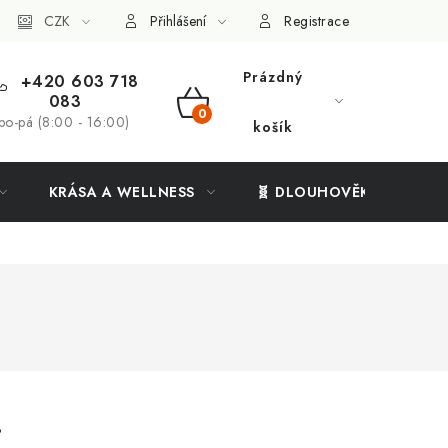
ý systém
CZK
Vše o nákupu
Přihlášení
Registrace
Prázdný
+420 603 718
083
NÁKUPNÍ
po-pá (8:00 - 16:00)
košík
KOŠÍK
KRÁSA A WELLNESS
🧬 DLOUHOVĚKOST
.