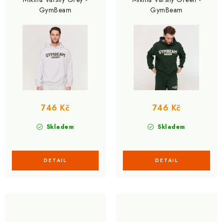
d
o
GymBeam
GymBeam
u
d
k
u
t
k
ů
t
ů
746 Kč
746 Kč
Skladem
Skladem