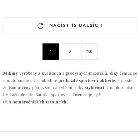
O
NAČÍST 12 DALŠÍCH
v
l
á
S
d
1
13
t
a
r
c
á
Mikiny
vyrobeny z kvalitních a prodyšných materiálů, díky čemuž se
n
í
v nich budete cítit pohodlně
při každé sportovní aktivitě.
I přesto,
k
p
že jsou určeny především na cvičení, díky
stylovosti
si najdou místo
o
r
i v každodenním šatníku sportovců. Oceníte je i při
v
v
těch
nejnáročnějších trénincích.
á
k
n
y
í
v
ý