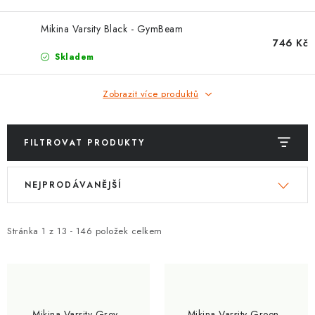
ZNAČKY
Mikina Varsity Black - GymBeam
Kontakty
Slovník pojmů
Obchodní podmínky
746 Kč
Skladem
Podmínky ochrany osobních údajů
Doprava a platba
Slevový systém
Vše o nákupu
Zobrazit více produktů
FILTROVAT PRODUKTY
V
Ř
NEJPRODÁVANĚJŠÍ
ý
a
p
z
i
e
Stránka
1
z
13
-
146
položek celkem
s
n
p
í
r
p
o
r
Mikina Varsity Grey -
Mikina Varsity Green -