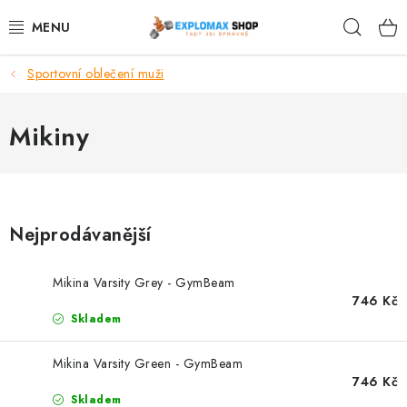
Přejít
Hleda
na
obsah
Sportovní oblečení muži
%AKCE
NOVINKY
Mikiny
SPORTOVNÍ VÝŽIVA
ZDRAVÉ POTRAVINY
Nejprodávanější
SPORTOVNÍ VYBAVENÍ
Mikina Varsity Grey - GymBeam
746 Kč
KRÁSA A WELLNESS
Skladem
🧬 DLOUHOVĚKOST
Mikina Varsity Green - GymBeam
746 Kč
Skladem