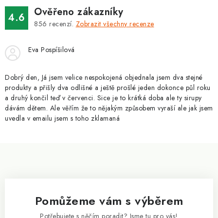
p
Ověřeno zákazníky
i
4.6
856
recenzí.
Zobrazit všechny recenze
s
u
Eva Pospíšilová
Dobrý den, Já jsem velice nespokojená objednala jsem dva stejné
produkty a přišly dva odlišné a ještě prošlé jeden dokonce půl roku
a druhý končil teď v červenci. Sice je to krátká doba ale ty sirupy
dávám dětem. Ale věřím že to nějakým způsobem vyraší ale jak jsem
uvedla v emailu jsem s toho zklamaná
Z
á
p
a
Pomůžeme vám s výběrem
t
í
Potřebujete s něčím poradit? Jsme tu pro vás!