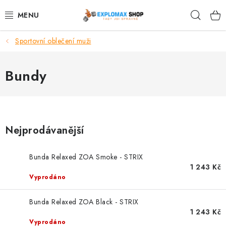
Přejít
Hleda
na
obsah
Sportovní oblečení muži
%AKCE
NOVINKY
Bundy
SPORTOVNÍ VÝŽIVA
ZDRAVÉ POTRAVINY
Nejprodávanější
SPORTOVNÍ VYBAVENÍ
Bunda Relaxed ZOA Smoke - STRIX
1 243 Kč
KRÁSA A WELLNESS
Vyprodáno
🧬 DLOUHOVĚKOST
Bunda Relaxed ZOA Black - STRIX
1 243 Kč
Vyprodáno