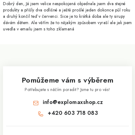
p
Dobrý den, Já jsem velice nespokojená objednala jsem dva stejné
i
produkty a přišly dva odlišné a ještě prošlé jeden dokonce půl roku
a druhý končil teď v červenci. Sice je to krátká doba ale ty sirupy
s
dávám dětem. Ale věřím že to nějakým způsobem vyraší ale jak jsem
u
uvedla v emailu jsem s toho zklamaná
Z
á
p
a
Pomůžeme vám s výběrem
t
í
Potřebujete s něčím poradit? Jsme tu pro vás!
info
@
explomaxshop.cz
+420 603 718 083