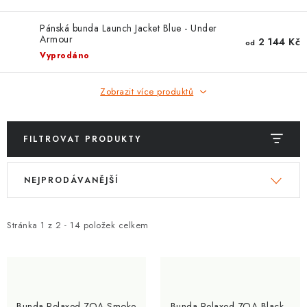
ZNAČKY
Pánská bunda Launch Jacket Blue - Under
Armour
Kontakty
Slovník pojmů
Obchodní podmínky
2 144 Kč
od
Vyprodáno
Podmínky ochrany osobních údajů
Doprava a platba
Slevový systém
Vše o nákupu
Zobrazit více produktů
FILTROVAT PRODUKTY
V
Ř
NEJPRODÁVANĚJŠÍ
ý
a
p
z
i
e
Stránka
1
z
2
-
14
položek celkem
s
n
p
í
r
p
o
r
Bunda Relaxed ZOA Smoke
Bunda Relaxed ZOA Black -