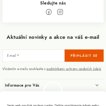
Aktuální novinky a akce na váš e-mail
E-mail
PŘIHLÁSIT SE
Vložením e-mailu souhlasíte s
podmínkami ochrany osobních údajů
Informace pro Vás
Kontakty
Blog
Slovník pojmů
Tento web používá soubory cookie. Dalším procházením tohoto webu