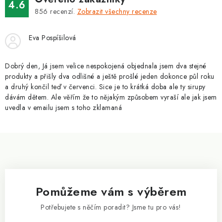
v
4.6
á
k
856
recenzí.
Zobrazit všechny recenze
n
y
í
v
Eva Pospíšilová
ý
p
Dobrý den, Já jsem velice nespokojená objednala jsem dva stejné
i
produkty a přišly dva odlišné a ještě prošlé jeden dokonce půl roku
a druhý končil teď v červenci. Sice je to krátká doba ale ty sirupy
s
dávám dětem. Ale věřím že to nějakým způsobem vyraší ale jak jsem
u
uvedla v emailu jsem s toho zklamaná
Z
á
p
a
Pomůžeme vám s výběrem
t
í
Potřebujete s něčím poradit? Jsme tu pro vás!