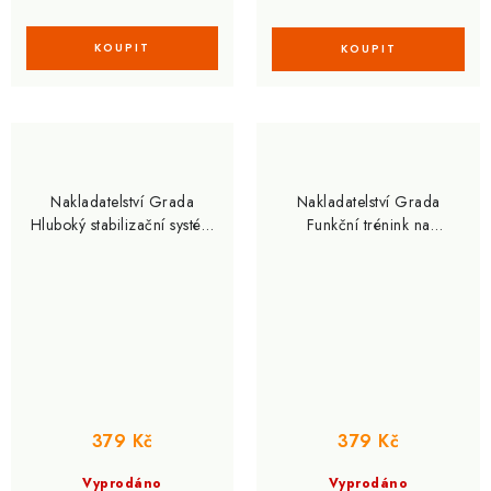
Nakladatelství Grada
Nakladatelství Grada
Hluboký stabilizační systém
Funkční trénink na
páteře a bolest zad (Petr
anatomických základech
Schlegel)
(Kevin Carr)
379 Kč
379 Kč
Vyprodáno
Vyprodáno