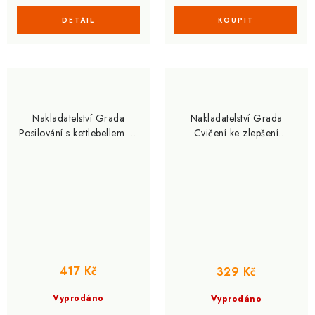
Nakladatelství Grada
Nakladatelství Grada
Posilování s kettlebellem na
Cvičení ke zlepšení
anatomických základech
pohyblivosti (Katharina
(Michael Hartle)
Brinkmannová)
417 Kč
329 Kč
Vyprodáno
Vyprodáno