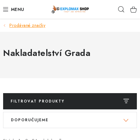
Přejít
Hleda
na
obsah
Prodávané značky
%AKCE
NOVINKY
Nakladatelství Grada
SPORTOVNÍ VÝŽIVA
ZDRAVÉ POTRAVINY
SPORTOVNÍ VYBAVENÍ
FILTROVAT PRODUKTY
KRÁSA A WELLNESS
V
Ř
DOPORUČUJEME
ý
a
🧬 DLOUHOVĚKOST
p
z