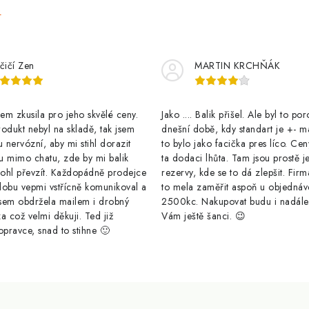
e
čičí Zen
MARTIN KRCHŇÁK
m zkusila pro jeho skvělé ceny.
Jako .... Balik přišel. Ale byl to po
odukt nebyl na skladě, tak jsem
dnešní době, kdy standart je +- m
u nervózní, aby mi stihl dorazit
to bylo jako facička pres líco. Cen
u mimo chatu, zde by mi balik
ta dodaci lhůta. Tam jsou prostě j
ohl převzít. Každopádně prodejce
rezervy, kde se to dá zlepšit. Firm
dobu vepmi vstřícně komunikoval a
to mela zaměřit aspoň u objednáv
sem obdržela mailem i drobný
2500kc. Nakupovat budu i nadál
a což velmi děkuji. Ted již
Vám ještě šanci. 😉
opravce, snad to stihne 🙂