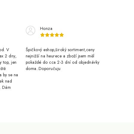
Honza
rod. V
Špičkový eshop,široký sortiment,ceny
ax 2 dny,
nejnižší na heurece a zboží jsem měl
y top, jen
pokaždé do cca 2-3 dní od objednávky
eště
doma..Doporučuju
a by se na
ek nad
e. Dám