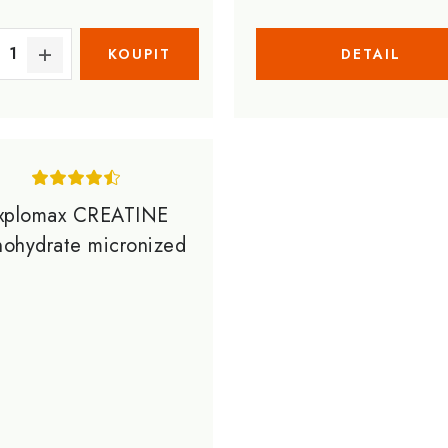
xplomax CREATINE
ohydrate micronized
300g