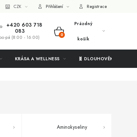
ý systém
CZK
Vše o nákupu
Přihlášení
Registrace
Prázdný
+420 603 718
083
NÁKUPNÍ
po-pá (8:00 - 16:00)
košík
KOŠÍK
KRÁSA A WELLNESS
🧬 DLOUHOVĚKOST
Aminokyseliny