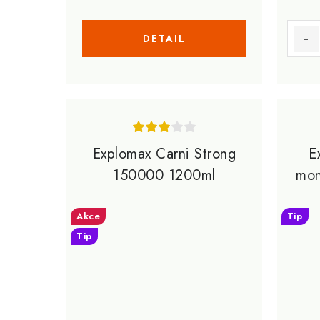
t
ů
ů
Explomax Carni Strong
E
150000 1200ml
mon
Akce
Tip
Tip