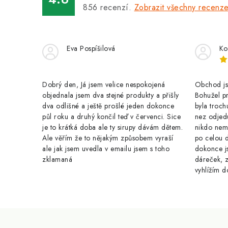
a
856
recenzí.
Zobrazit všechny recenz
c
í
Eva Pospíšilová
Ko
p
r
Dobrý den, Já jsem velice nespokojená
Obchod jse
v
objednala jsem dva stejné produkty a přišly
Bohužel pr
k
dva odlišné a ještě prošlé jeden dokonce
byla troch
půl roku a druhý končil teď v červenci. Sice
nez odjed
y
je to krátká doba ale ty sirupy dávám dětem.
nikdo nem
Ale věřím že to nějakým způsobem vyraší
po celou 
v
ale jak jsem uvedla v emailu jsem s toho
dokonce j
ý
zklamaná
dáreček, z
vyhlížím d
p
i
s
Z
u