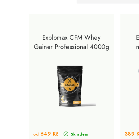
a
V
z
ý
e
p
Explomax CFM Whey
n
Gainer Professional 4000g
i
í
s
p
p
r
r
o
o
d
d
u
u
k
k
649 Kč
t
389 
od
Skladem