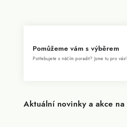
á
p
a
t
í
Pomůžeme vám s výběrem
Potřebujete s něčím poradit? Jsme tu pro vás!
Aktuální novinky a akce na 