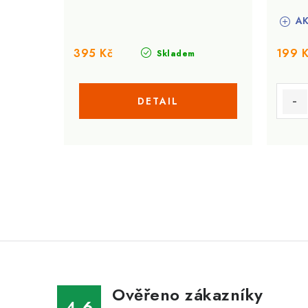
AK
395 Kč
199 
Skladem
O
v
l
á
Ověřeno zákazníky
d
4.6