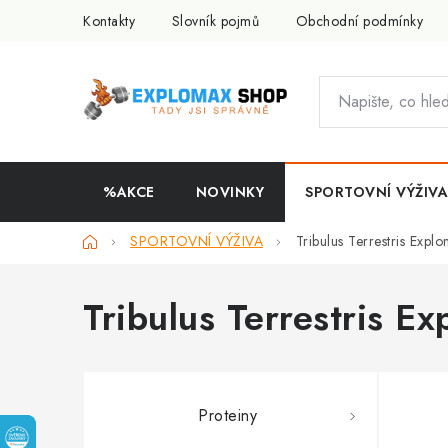
Přejít
Kontakty
Slovník pojmů
Obchodní podmínky
na
obsah
%AKCE
NOVINKY
SPORTOVNÍ VÝŽIVA
Domů
SPORTOVNÍ VÝŽIVA
Tribulus Terrestris Expl
Tribulus Terrestris E
Proteiny