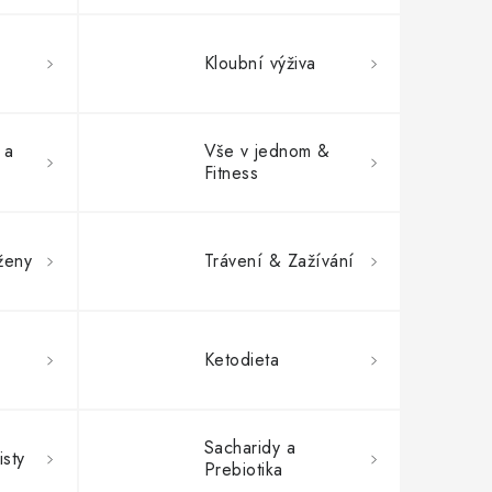
Kloubní výživa
 a
Vše v jednom &
Fitness
ženy
Trávení & Zažívání
Ketodieta
Sacharidy a
isty
Prebiotika