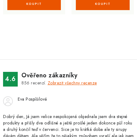
O
v
l
á
d
Ověřeno zákazníky
a
4.6
856
recenzí.
Zobrazit všechny recenze
c
í
Eva Pospíšilová
p
r
v
Dobrý den, Já jsem velice nespokojená objednala jsem dva stejné
produkty a přišly dva odlišné a ještě prošlé jeden dokonce půl roku
k
a druhý končil teď v červenci. Sice je to krátká doba ale ty sirupy
y
dávám dětem. Ale věřím že to nějakým způsobem vyraší ale jak jsem