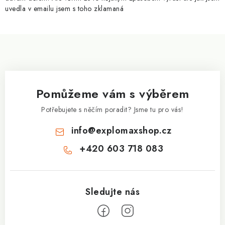
v
uvedla v emailu jsem s toho zklamaná
ý
p
Z
i
á
s
p
u
a
Pomůžeme vám s výběrem
t
í
Potřebujete s něčím poradit? Jsme tu pro vás!
info
@
explomaxshop.cz
+420 603 718 083