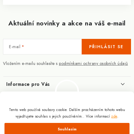
Aktuální novinky a akce na váš e-mail
E-mail
PŘIHLÁSIT SE
Vložením e-mailu souhlasíte s
podmínkami ochrany osobních údajů
Informace pro Vás
Kontakty
Blog
Slovník pojmů
Tento web používá soubory cookie. Dalším procházením tohoto webu
Berberin - co je zač?
Facebook
vyjadřujete souhlas s jejich používáním.. Více informací
zde
.
10.3.2025
Obchodní podmínky
Odmítnout
Souhlasím
Podmínky ochrany osobních údajů
Proč a jak užívat kreatin?
Copyright 2026
Doplňky výživy pro sportovce a kulturisty | ExplomaxShop.cz
.